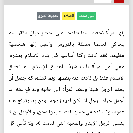
النبي محمد
الاسلام
خديجة الكبرى
إنها امرأة نحتت اسما شامخا على أحجار جبال مكة، اسم
يحاكي قصصا ممتلئة بالدروس والعبر، إنها شخصية
عظيمة، فقد كانت ركنا أساسيا في بناء الاسلام ونشره،
وهي أول امرأة نالت شرف اعتناق الإسلام،! لم تعتنق
الاسلام فقط بل ذادت عنه بنفسها وبما تملك، كم جميل أن
يقدم الرجل شيئا وتقف المرأة الى جانبه وتدافع عنه، ما
أجمل حياة الرجل اذا كان لديه زوجة تؤمن به، وترفع عنه
همومه وتسانده في جميع المصاعب والمحن، والأجمل ان لا
ينسى الرجل الإيثار والمحبة التي قُدمت له، ولا تأتي كل