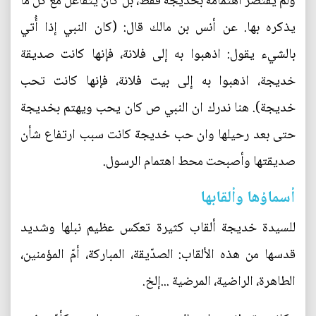
ولم يقتصر اهتمامه بخديجة فقط، بل كان يتفاعل مع كل ما
يذكره بها. عن أنس بن مالك قال: (كان النبي إذا أُتي
بالشيء يقول: اذهبوا به إلى فلانة، فإنها كانت صديقة
خديجة، اذهبوا به إلى بيت فلانة، فإنها كانت تحب
خديجة). هنا ندرك ان النبي ص كان يحب ويهتم بخديجة
حتى بعد رحيلها وان حب خديجة كانت سبب ارتفاع شأن
صديقتها وأصبحت محط اهتمام الرسول.
أسماؤها وألقابها
للسيدة خديجة ألقاب كثيرة تعكس عظيم نبلها وشديد
قدسها من هذه الألقاب: الصدّيقة، المباركة، أمّ المؤمنين،
الطاهرة، الراضية، المرضية ...إلخ.