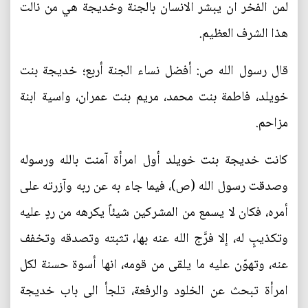
لمن الفخر ان يبشر الانسان بالجنة وخديجة هي من نالت
هذا الشرف العظيم.
قال رسول الله ص: أفضل نساء الجنة أربع؛ خديجة بنت
خويلد، فاطمة بنت محمد، مريم بنت عمران، واسية ابنة
مزاحم.
كانت خديجة بنت خويلد أول امرأة آمنت بالله ورسوله
وصدقت رسول الله (ص)، فيما جاء به عن ربه وآزرته على
أمره، فكان لا يسمع من المشركين شيئاً يكرهه من ردٍ عليه
وتكذيبٍ له، إلا فرَّج الله عنه بها، تثبته وتصدقه وتخفف
عنه، وتهوّن عليه ما يلقى من قومه، انها أسوة حسنة لكل
امرأة تبحث عن الخلود والرفعة، تلجأ الى باب خديجة