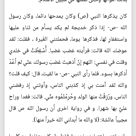
كان يذكرها النبي (ص) وكان يمدحها دائما، وكان رسول
الله -ص- إذا ذكر خديجة لم يكد يسأم من ثناءٍ عليها
واستغفارٍ لها، فذكرها يوما، فحملتني الغَيرة ، فقلت: لقد
عوضك الله قالت: فرأيته غضب غضبا. أُسْقِطْتُ في خلدي
وقلت في نفسي: اللهم إنْ أذهبتَ غضبَ رسولك عنّي لم أعُدْ
أذكرها بسوء. فلما رأى النبي -ص- ما لقيت، قال: كيف قلت؟
والله لقد آمنت بي إذ كذبني الناس، وآوتني إذ رفضني
الناس، ورُزِقْتُ منها الولد وحُرِمْتُمُوه منِّي. قالت: فغدا وراح
عليَّ بها شهرا. و في رواية اخرى أن رسول الله ص قال
مجيباً عائشة: (لا والله ما أبدلني الله خيراً منها).