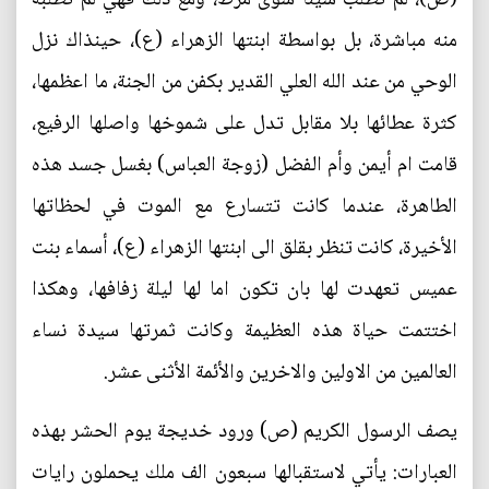
منه مباشرة، بل بواسطة ابنتها الزهراء (ع)، حينذاك نزل
الوحي من عند الله العلي القدير بكفن من الجنة، ما اعظمها،
كثرة عطائها بلا مقابل تدل على شموخها واصلها الرفيع،
قامت ام أيمن وأم الفضل (زوجة العباس) بغسل جسد هذه
الطاهرة، عندما كانت تتسارع مع الموت في لحظاتها
الأخيرة، كانت تنظر بقلق الى ابنتها الزهراء (ع)، أسماء بنت
عميس تعهدت لها بان تكون اما لها ليلة زفافها، وهكذا
اختتمت حياة هذه العظيمة وكانت ثمرتها سيدة نساء
العالمين من الاولين والاخرين والأئمة الأثنى عشر.
يصف الرسول الكريم (ص) ورود خديجة يوم الحشر بهذه
العبارات: يأتي لاستقبالها سبعون الف ملك يحملون رايات