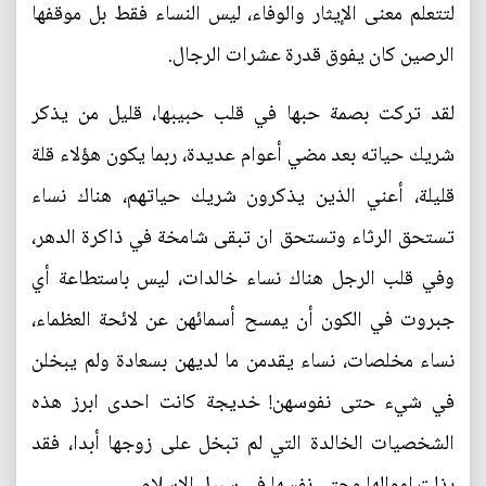
لتتعلم معنى الإيثار والوفاء، ليس النساء فقط بل موقفها
الرصين كان يفوق قدرة عشرات الرجال.
لقد تركت بصمة حبها في قلب حبيبها، قليل من يذكر
شريك حياته بعد مضي أعوام عديدة، ربما يكون هؤلاء قلة
قليلة، أعني الذين يذكرون شريك حياتهم، هناك نساء
تستحق الرثاء وتستحق ان تبقى شامخة في ذاكرة الدهر،
وفي قلب الرجل هناك نساء خالدات، ليس باستطاعة أي
جبروت في الكون أن يمسح أسمائهن عن لائحة العظماء،
نساء مخلصات، نساء يقدمن ما لديهن بسعادة ولم يبخلن
في شيء حتى نفوسهن! خديجة كانت احدى ابرز هذه
الشخصيات الخالدة التي لم تبخل على زوجها أبدا، فقد
بذلت اموالها وحتى نفسها في سبيل الاسلام.