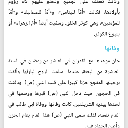
وكانت تعطف على الجميع، وتحنو عليهم كأمّ رؤوم
بأولادها، فكانت «أمّاً لليتامى»، و«أمّاً للصعاليك» و«أمّاً
للمؤمنين»، وهي كوثر الخلق، وسمّيت أيضاً «أمّ الزهراء» أو
ينبوع الكوثر.
وفاتها
حان موعدها مع القدران في العاشر من رمضان في السنة
العاشرة من البعثة، عندما اسلمت الروح لبارئها وألقت
برحيلها المفجع حزنا كبيرا على قلب النبي (ص)، ودفنت
في الحجون حيث دخل النبي (ص) قبرها ووضعها في
لحدها بيديه الشريفتين، كانت وفاتها ووفاة ابي طالب في
العام نفسه، لذلك سمى النبي (ص) هذا العام بعام الحزن
وأعلن الحداد فيه.