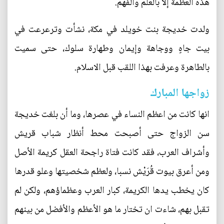
هذه العظمة إلا بالعلم والفهم.
ولدت خديجة بنت خويلد في مكة، نشأت وترعرعت في
بيت جاهٍ ووجاهة وإيمان وطهارة سلوك، حتى سميت
بالطاهرة وعرفت بهذا اللقب قبل الاسلام.
زواجها المبارك
انها كانت من اعظم النساء في عصرها، وما أن بلغت خديجة
سن الزواج حتى أصبحت محط أنظار شباب قريش
وأشراف العرب، فقد كانت فتاة راجحة العقل كريمة الأصل
ومن أعرق بيوت قُرَيْش نسبا، ولعظم شخصيتها وعلو قدرها
كان يخطب يدها الكريمة، كبار العرب وعظماؤهم، ولكن لم
تقبل بهم، شاءت ان تختار ما هو الأعظم والأفضل من بينهم