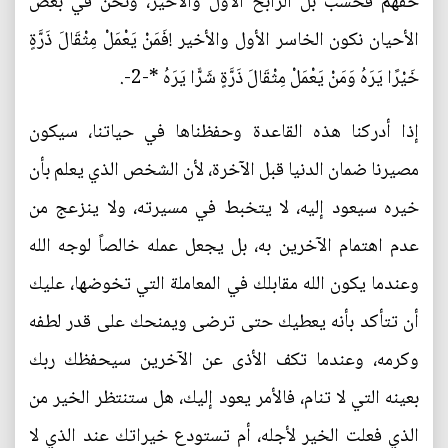
حقهم فحسب بل الرابح الأول والأخير، ونحن في بعض
الأحيان نكون الخاسر الأول والأخير !فَمَنْ يَعْمَلْ مِثْقَالَ ذَرَّةٍ
خَيْرًا يَرَهُ وَمَنْ يَعْمَلْ مِثْقَالَ ذَرَّةٍ شَرًّا يَرَهُ *-2-.
إذا أدركنا هذه القاعدة وحفظناها في حياتنا، سيكون
مصيرنا ضمان الدنيا قبل الآخرة، لأن الشخص الذي يعلم بأن
خيره سيعود إليه، لا يتخبط في مسيرته، ولا ينزعج من
عدم اهتمام الآخرين به، بل يجعل عمله خالصاً لوجه الله
وعندما يكون الله مقابلك في المعاملة التي تخوضها، عليك
أن تتأكد بأنه يعطيك حتى ترضى ويمنحك على قدر لطفه
وكرمه، وعندما تكف الأذى عن الآخرين سيحفظك ربك
بعينه التي لا تنام، فالأمر يعود إليك، هل ستنتظر الخير من
الذي فعلت الخير لأجله، أم تستودع خيراتك عند الذي لا