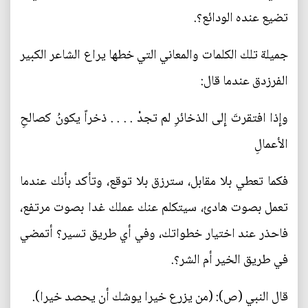
تضيع عنده الودائع؟.
جميلة تلك الكلمات والمعاني التي خطها يراع الشاعر الكبير
الفرزدق عندما قال:
وإِذا افتقرتَ إِلى الذخائرِ لم تجدْ . . . . ذخراً يكونُ كصالحِ
الأعمالِ
فكما تعطي بلا مقابل، سترزق بلا توقع، وتأكد بأنك عندما
تعمل بصوت هادئ، سيتكلم عنك عملك غدا بصوت مرتفع،
فاحذر عند اختيار خطواتك، وفي أي طريق تسير؟ أتمضي
في طريق الخير أم الشر؟.
قال النبي (ص): (من يزرع خيرا يوشك أن يحصد خيرا).