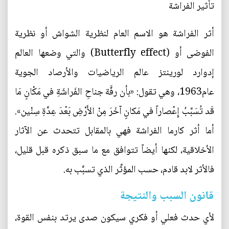
تأثير الفراشة
أثر الفراشة هو الاسم العام لنظرية الشواش أو نظرية
الفوضى أو (Butterfly effect) والتي وضعها العالم
إدوارد لورينتز عالم الرياضيات والأرصاد الجوية
عام1963، وهي تقول: «بأن رفَّة جناحِ الفَراشَةِ في مَكْانٍ مَا
قَد تُسَبِّبُ إِعْصاراً في مَكانٍ آخَرَ مِنْ الأَرْضِ بَعْدَ عِدَّةِ سِنْين».
أما أثر كارما الفراشة فهي بالمقابل تتحدث عن الآثار
الأخلاقية، لكنها أيضاً تتوافق مع ما سبق ذكره قبل قليل،
فالأثر لابد قادم، حسب المؤثِّر الذي تسبَّب به.
قانون السبب والنتيجة
لأي حدث فعلي أو فكري سيكون صدى يرتد بنفس القوة،