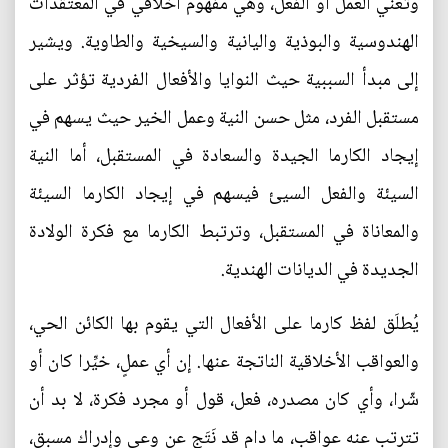
وتعني العمل أو الفعل، وهي مفهوم أخلاقي في المعتقدات
الهندوسية والبوذية واليانية والسيخية والطاوية. ويشير
إلى مبدأ السببية حيث النوايا والأفعال الفردية تؤثر على
مستقبل الفرد، مثل حسن النية وعمل الخير حيث يسهم في
إيجاد الكارما الجيدة والسعادة في المستقبل، أما النية
السيئة والفعل السيئ فيسهم في إيجاد الكارما السيئة
والمعاناة في المستقبل، وترتبط الكارما مع فكرة الولادة
الجديدة في الديانات الهندية.
يُطلَق لفظ كارما على الأفعال التي يقوم بها الكائن الحي،
والعواقب الأخلاقية الناتجة عنها. إن أي عملٍ، خيِّرا كان أو
شّرا، وأي كان مصدره، فعل، قول أو مجرد فكرة، لا بد أن
تترتب عنه عواقب، ما دام قد نَتَج عن وعي وإدراك مسبق،