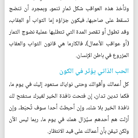
وتأخذ هذه العواقب شكل ثمارٍ تنمو، وبمجرد أن تنضج
تسقط على صاحبها، فيكون جزاؤه إما الثواب أو العِقاب،
وقد تطول أو تقصر المدة التي تتطلبها عملية نضوج الثمار
(أو عواقب الأعمال)، فالكارما هي قانون الثواب والعقاب
المزروع في باطن الإنسان.
الحب الذاتي يؤثر في الكون
كل أعمالك وأقوالك وحتى نواياك ستعود إليك في يوم ما،
فكما تدين تدان، إن فتحت نافذة الخير لغيرك ستفتح لك
نافذة الخير بلا شك، وإن أحبطتَ أحدا سوف تُحبَط، وإن
أزلت هم أحدهم سيُزال همك في يوم ما، ربما ليس الآن
ولكن تيقن بأن أعمالك على قيد الانتظار.