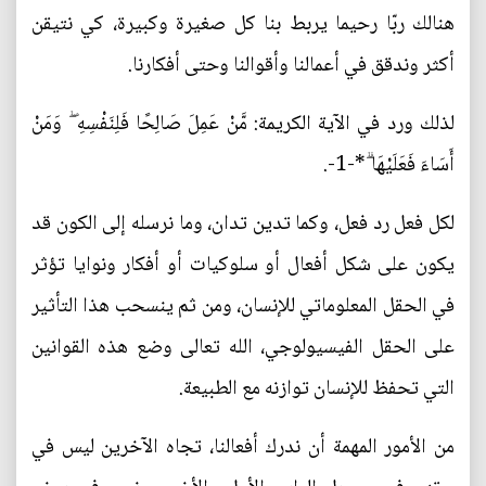
هنالك ربّا رحيما يربط بنا كل صغيرة وكبيرة، كي نتيقن
أكثر وندقق في أعمالنا وأقوالنا وحتى أفكارنا.
لذلك ورد في الآية الكريمة: مَّنْ عَمِلَ صَالِحًا فَلِنَفْسِهِ ۖ وَمَنْ
أَسَاءَ فَعَلَيْهَا ۗ*-1-.
لكل فعل رد فعل، وكما تدين تدان، وما نرسله إلى الكون قد
يكون على شكل أفعال أو سلوكيات أو أفكار ونوايا تؤثر
في الحقل المعلوماتي للإنسان، ومن ثم ينسحب هذا التأثير
على الحقل الفيسيولوجي، الله تعالى وضع هذه القوانين
التي تحفظ للإنسان توازنه مع الطبيعة.
من الأمور المهمة أن ندرك أفعالنا، تجاه الآخرين ليس في