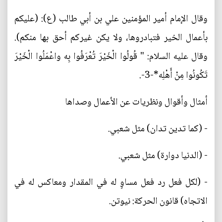
وقال الإمام أمير المؤمنين علي بن أبي طالب (ع): (عليكم
بأعمال الخير فتبادروها، ولا يكن غيركم أحق بها منكم).
وقال عليه السلام: " قُولُوا الْخَيْرَ تُعْرَفُوا بِه واعْمَلُوا الْخَيْرَ
تَكُونُوا مِنْ أَهْلِه*-3-.
أمثال وأقوال ونظريات عن الأعمال وصداها
- (كما تدين تدان) مثل شعبي.
- (الدنيا دوارة) مثل شعبي.
- (لكل فعل رد فعل مساوٍ له في المقدار ومعاكس له في
الاتجاه) قانون الحركة: نيوتن.