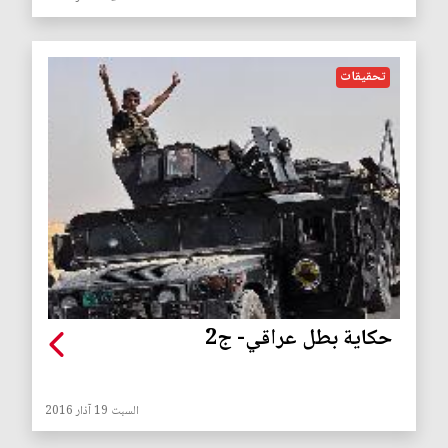
تحقيقات
حكاية بطل عراقي- ج2
السبت 19 آذار 2016