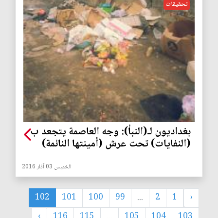
تحقيقات
بغداديون لـ(النبأ): وجه العاصمة يتجعد ب
(النفايات) تحت عرش (أمينتها النائمة)
الخميس 03 آذار 2016
102
101
100
99
...
2
1
‹
›
116
115
...
105
104
103