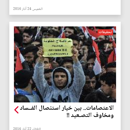
الخميس 24 آذار 2016
تحقيقات
الاعتصامات.. بين خيار استئصال الفــساد
ومخاوف التصـعيد !!
الثلاثاء 22 آذار 2016