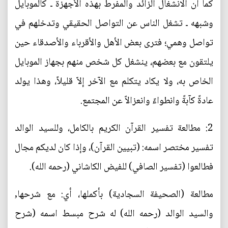
كما أن الانشغال الزائد والمفرط بهذه الأجهزة ـ كالموبايل
وشبهه ـ تشغل الناس عن التواصل الحقيقي وتدخلهم في
تواصل وهمي؛ فترى بعض الأهل والأقرباء والأصدقاء حين
يلتقون مع بعضهم، ينشغل كل شخص منهم بجهاز الموبايل
الخاص به، ولا يكاد يتكلم مع الآخر إلاّ قليلاً، وهذا يولد
عادةً كآبةً وانطواءً وانعزالاً عن المجتمع.
2: مطالعة تفسير القرآن الكريم بالكامل، وللسيد الوالد
تفسير مختصر اسمه: (تبيين القرآن)، وإذا كان لديكم مجال
فطالعوا (تفسير الصافي) للفيض الكاشاني (رحمه الله).
مطالعة (الصحيفة السجادية) بأكملها، أي: مع شرحها,
والسيد الوالد (رحمه الله) له شرح مبسط اسمه (شرح