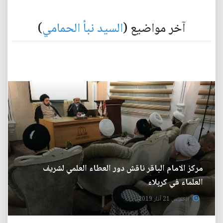
آخر مواضيع (
السيد نبأ الحمامي
)
مركز الامام الباقر ناقش دور العطاء العلمي لشريف
العلماء في كربلاء
الخميس 21 آذار 2019