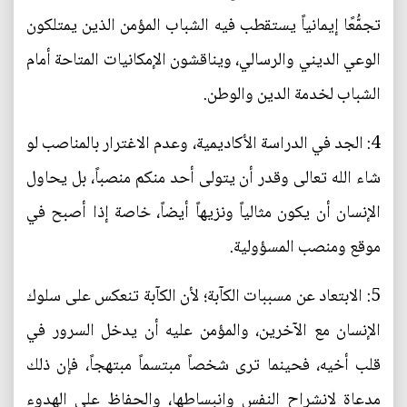
تجمُّعًا إيمانياً يستقطب فيه الشباب المؤمن الذين يمتلكون
الوعي الديني والرسالي، ويناقشون الإمكانيات المتاحة أمام
الشباب لخدمة الدين والوطن.
4: الجد في الدراسة الأكاديمية، وعدم الاغترار بالمناصب لو
شاء الله تعالى وقدر أن يتولى أحد منكم منصباً، بل يحاول
الإنسان أن يكون مثالياً ونزيهاً أيضاً، خاصة إذا أصبح في
موقع ومنصب المسؤولية.
5: الابتعاد عن مسببات الكآبة؛ لأن الكآبة تنعكس على سلوك
الإنسان مع الآخرين، والمؤمن عليه أن يدخل السرور في
قلب أخيه، فحينما ترى شخصاً مبتسماً مبتهجاً، فإن ذلك
مدعاة لانشراح النفس وانبساطها، والحفاظ على الهدوء