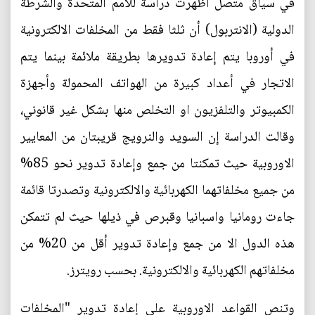
في سياق متصل أظهرت دراسة للامم المتحدة والشرطة
الدولية (الانتربول) أن ثلثا فقط من المخلفات الالكترونية
في أوروبا يتم إعادة تدويرها بطريقة ملائمة بينما يتم
الاتجار في أعداد كبيرة من الهواتف المحمولة وأجهزة
الكمبيوتر والتلفزيون او التخلص منها بشكل غير قانوني،
وقالت الدراسة إن السويد والنرويج قريبتان من المعايير
الاوروبية حيث تمكنتا من جمع وإعادة تدوير نحو 85%
من جميع مخلفاتهما الكهربائية والالكترونية وتصدرتا قائمة
جاءت رومانيا واسبانيا وقبرص في ذيلها حيث لم تتمكن
هذه الدول الا من جمع وإعادة تدوير أقل من 20% من
مخلفاتهم الكهربائية والالكترونية. بحسب رويترز.
وتنص القواعد الاوروبية على إعادة تدوير "المخلفات