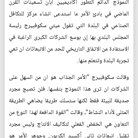
النموذج الدائم التطور أكاديميين ابان تسعينات القرن
الماضي في بادئ الأمر ما استدعى انشاء مركز للتكافل
الصناعي في البلدة التي تقول ميتي سكوفبيرج رئيسة
المجلس البلدي بها إن بوسع الشركات الكبرى الراغبة في
الاستفادة من الاتفاق التاريخي للحد من الانبعاثات ان تعي
تجربة البلدة وتتعلم منها.
وقالت سكوفبيرج "الأمر الجذاب هو ان من السهل على
الشركات ان ترى هذا النموذج بنفسها. فلن تصبج مجرد
صديقة للبيئة فقط لكنها ستسلك طريقا يضاهي الطريقة
المثلى لأداء النشاط"، وقالت "القوة الدافعة لهذا النوع من
التعاون هي الخفض الفعلي لتكاليف الانتاج وليس مجرد
تقليل انبعاثات ثاني أكسيد الكربون. وجوهر الأمر هو