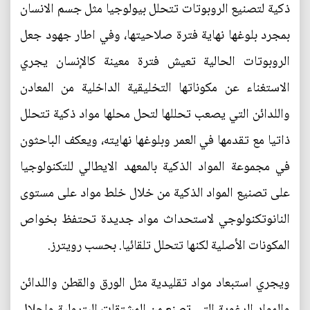
ذكية لتصنيع الروبوتات تتحلل بيولوجيا مثل جسم الانسان
بمجرد بلوغها نهاية فترة صلاحيتها، وفي اطار جهود جعل
الروبوتات الحالية تعيش فترة معينة كالإنسان يجري
الاستغناء عن مكوناتها التخليقية الداخلية من المعادن
واللدائن التي يصعب تحللها لتحل محلها مواد ذكية تتحلل
ذاتيا مع تقدمها في العمر وبلوغها نهايته، ويعكف الباحثون
في مجموعة المواد الذكية بالمعهد الايطالي للتكنولوجيا
على تصنيع المواد الذكية من خلال خلط مواد على مستوى
النانوتكنولوجي لاستحداث مواد جديدة تحتفظ بخواص
المكونات الأصلية لكنها تتحلل تلقائيا. بحسب رويترز.
ويجري استبعاد مواد تقليدية مثل الورق والقطن واللدائن
والمواد الرغوية التي تصنع من المشتقات البترولية واحلال