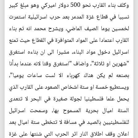
وكلف بناء القارب نحو 500 دولار اميركي وهو مبلغ كبير
نسبيا في قطاع غزة المدمر بعد حرب اسرائيلية استمرت
لخمسين يوما الصيف الماضي، ويشرح محمد انه تم بناء
القارب اعتمادا على المواد المتوافرة في القطاع حيث تمنع
اسرائيل دخول مواد البناء، مشيرا الى ان بناءه استغرق
"شهرين او ثلاثة"، واضاف "استغرق وقتا لانه عندما بدأنا
بصنعه لم يكن هناك كهرباء الا لست ساعات يوميا"،
ويستطيع خمسة او ستة اشخاص الصعود على القارب الذي
يحمل علما فلسطينيا لجولة صغيرة في البحر لا تتعدى
الستة اميال بحرية المسموح بها، وسمحت اسرائيل
للفلسطينيين بالصيد في مسافة لا تتخطى ستة اميال بعد
اعلان وقف اطلاق النار اثر الحرب التي شنتها على غزة