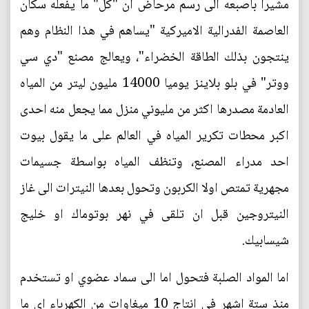
مشيرا باصبعه الى رسم مرحاض ان "كل" ما يفعله سكان
العاصمة الفدرالية الاميركية "يساهم في هذا النظام وهم
ينتجون بذلك الطاقة الخضراء"، ويعالج مصنع "دي سي
ووتر" في بلو بلاينز يوميا 14000 مليون ليتر من المياه
العادمة مصدرها اكثر من مليوني منزل مما يجعل منه احدى
اكبر محطات تكرير المياه في العالم على ما يقول بيوت
احد مدراء المصنع، وتنظف المياه بواسطة جسيمات
مجهرية تمتص اولا الكربون وتحول بعدها النيترات الى غاز
النيتروجين قبل ان تلقى في نهر بوتوماك او خليج
شيسابيك.
اما المواد الصلبة فتحول اما الى سماد عضوي او تستخدم
منذ ستة اشهر في انتاج 10 ميغاوات من الكهرباء اي ما