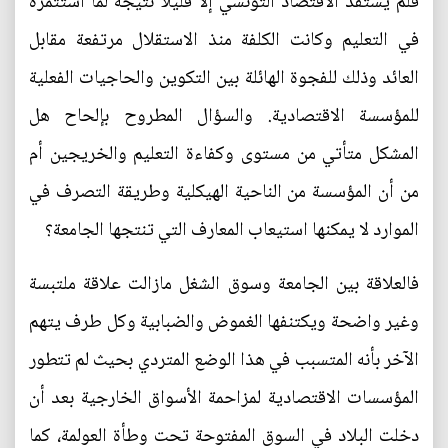
فلم يستفد الاقتصاد التونسي إلا قليلا نتيجة لما استثمره
في التعليم وكانت الكلفة منذ الاستقلال مرتفعة مقابل
العائد وذلك للفجوة الهائلة بين التكوين والحاجيات الفعلية
للمؤسسة الاقتصادية. والسؤال المطروح بإلحاح هل
المشكل متأتي من مستوى وكفاءة التعليم والخريجين أم
من أن المؤسسة من الناحية الهيكلية وطريقة التصرف في
الموارد لا يمكنها استيعاب المعارف التي تنتجها الجامعة؟
فالعلاقة بين الجامعة وسوق الشغل مازالت علاقة ملتبسة
وغير واضحة ويكتنفها الغموض والضبابية وكل طرف يتهم
الآخر بأنه المتسبب في هذا الوضع المتردي بحيث لم تتطور
المؤسسات الاقتصادية لمزاحمة الأسواق الخارجية بعد أن
دخلت البلاد في السوق المفتوحة تحت وطأة العولمة، كما