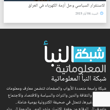
الاستقرار السياسي وحل أزمة الكهرباء في العراق
السبت 04 آيار 2019
شبكة النبأ المعلوماتية
شبكة واسعة متعددة الأبواب والصفحات تتضمن معارف ومعلومات
في الفكر والثقافة والدين والتراث والسياسة والاقتصاد والاجتماع
والعلوم وغيرها، تتمثل في صحيفة الكترونية يومية شاملة..
وتهدف إلى الدفاع عن حقوق الإنسان ونشر الوعي والدعوة إلى بناء