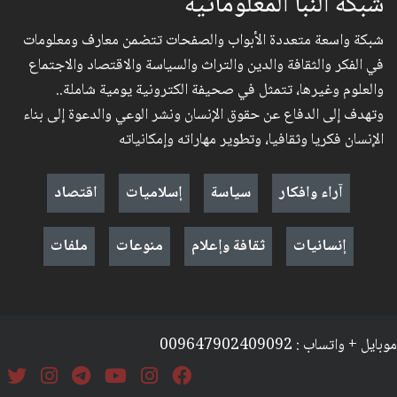
شبكة النبأ المعلوماتية
شبكة واسعة متعددة الأبواب والصفحات تتضمن معارف ومعلومات
في الفكر والثقافة والدين والتراث والسياسة والاقتصاد والاجتماع
والعلوم وغيرها، تتمثل في صحيفة الكترونية يومية شاملة..
وتهدف إلى الدفاع عن حقوق الإنسان ونشر الوعي والدعوة إلى بناء
الإنسان فكريا وثقافيا، وتطوير مهاراته وإمكانياته
آراء وافكار
سياسة
إسلاميات
اقتصاد
إنسانيات
ثقافة وإعلام
منوعات
ملفات
موبايل + واتساب : 009647902409092