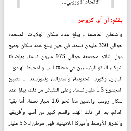
الاتحاد الأوروبي...
بقلم: آن أو. كروجر
واشنطن العاصمة ـ يبلغ عدد سكان الولايات المتحدة
حوالي 330 مليون نسمة، في حين يبلغ عدد سكان جميع
دول الناتو مجتمعة حوالي 975 مليون نسمة، وبإضافة
شركاء الناتو الرئيسيين في منطقة آسيا والمحيط الهادئ ــ
اليابان، وكوريا الجنوبية، وأستراليا، ونيوزيلندا ــ يصبح
المجموع 1.3 مليار نسمة، وعلى النقيض من ذلك، يبلغ عدد
سكان روسيا والصين معاً نحو 1.6 مليار نسمة. أما بقية
العالم، بما في ذلك الهند وقسم كبير من آسيا وأفريقيا
والشرق الأوسط وأميركا اللاتينية، فهي موطن لـ 5.3 مليار