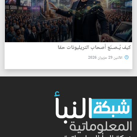
كيف يُـصـنَع أصحاب التريليونات حقا
الأثنين 29 حزيران 2026