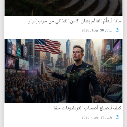
ماذا تَـعَلَّمَ العالَم بشأن الأمن الغذائي من حرب إيران
الثلاثاء 30 حزيران 2026
كيف يُـصـنَع أصحاب التريليونات حقا
الأثنين 29 حزيران 2026