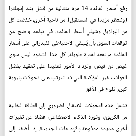
رفع أسعار الفائدة 14 مرة متتالية من قِـبَـل بنك إنجلترا
(وننتظر مزيدا في المستقبل). من ناحية أخرى، خفضت كل
من البرازيل وشيلي أسعار الفائدة، في تباعد واضح عن
توقعات السوق بأن يُـبـقي الاحتياطي الفيدرالي على أسعار
الفائدة مرتفعة لفترة طويلة. كل هذا الشذوذ ليس سوى
غيض من فيض، وتزداد الأمور تعقيدا على تعقيد بفضل
العواقب غير المؤكدة التي قد تترتب على تحولات بنيوية
كبرى تلوح في الأفق.
تشمل هذه التحولات الانتقال الضروري إلى الطاقة الخالية
من الكربون، وثورة الذكاء الاصطناعي، فضلا عن تغيرات
أخرى عديدة مدفوعة بالإبداعات الجديدة. إذا أضفنا إلى