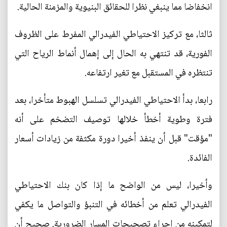
انخفاضا مما ينبغي نظرا للحقائق البنيوية والمزمنة الحالية.
ثالثا، مع تركيز الاحتياطي الفيدرالي المفرط على الظروف
الفورية، قد تنتهي به الحال إلى إهمال أنماط الرياح التي
تنتظره في المستقبل مع تغير ارتفاعه.
رابعا، بدأ الاحتياطي الفيدرالي تسلسل الهبوط متأخرا، بعد
فترة وطوية أخطأ خلالها توصيف التضخم على أنه
"مؤقت" قبل أن ينفذ أخيرا دورة مكثفة من زيادات أسعار
الفائدة.
وأخيرا، ليس من الواضح ما إذا كان بنك الاحتياطي
الفيدرالي تعلم من أخطائه في التنبؤ والتواصل ما يكفي
لتمكينه من إجراء تصحيحات المسار الضرورية. صحيح أن