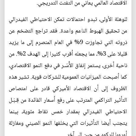
الاقتصاد العالمي يعاني من التفتت التدريجي.
للوهلة الأولى، تبدو احتمالات تمكن الاحتياطي الفيدرالي
من تحقيق الهبوط الناعم واعدة. فقد تراجع التضخم عن
ذروته التي تجاوزت 9% في العام المنصرم إلى ما يزيد
قليلا على 3%، مما يجعله أقرب كثيرا إلى الهدف 2%. من
ناحية أخرى، يستمر إنفاق الأُسَـر في دفع النمو الاقتصادي،
كما أصبحت الميزانيات العمومية للشركات قوية. تشير هذه
الظروف إلى أن الاقتصاد الأميركي قادر على امتصاص
التأثير التراكمي المترتب على رفع أسعار الفائدة من قِـبَـل
الاحتياطي الفيدرالي بمقدار خمس نقاط مئوية، بينما
يتجنب أيضا التأثيرات التي يخلفها النمو الصيني ومغازلة
أوروبا للركود من حين إلى آخر.