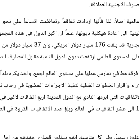
ارف الاجنبية العملاقة.
ا اللاتينية الى اعادة هيكلية ديونها، علماً ان اكبر الدول في هذه الم
كانت ديونها مقابل قطاع المصارف التجارية 
ى العالمي ارتفعت ديون الدول النامية مقابل المصارف التجارية الى 239 مليار دو
رقة مطافئ تمارس عملها على مستوى العالم اجمع، واخذ يكره بلداً ب
اراء واقرار الخطوات الفعلية لتفيذ الاجراءات المطلوبة في رحاب ن
لوه رسمياً، وفي كل مناسبة، انهم يبذلون قصارى جهدهم من اجل اس