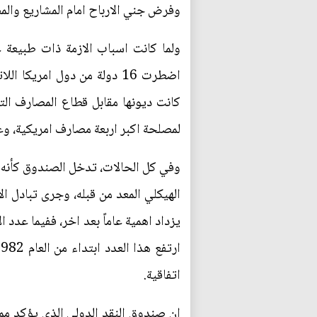
وفرض جني الارباح امام المشاريع والمص
اضطرت 16 دولة من دول امريك
لمصلحة اكبر اربعة مصارف امريكية، وعلى المستو
وفي كل الحالات، تدخل الصندوق كأنه ف
الهيكلي المعد من قبله، وجرى تبادل ال
اتفاقية.
ان صندوق النقد الدولي الذي يؤكد ممث