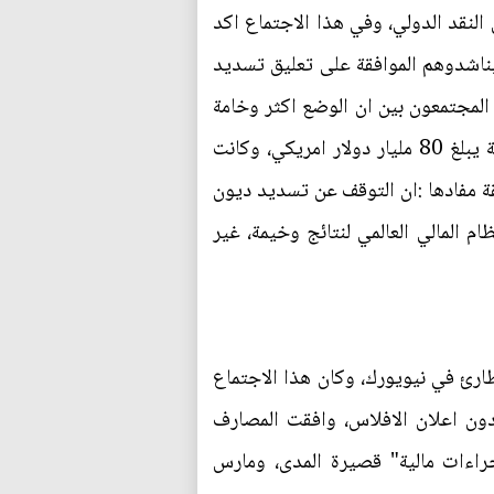
لنقد الدولي، وفي هذا الاجتماع اكد
 يناشدوهم الموافقة على تعليق تسديد
 المجتمعون بين ان الوضع اكثر وخامة
مما كان يتوقعون، اذ اظهر الجرد ان اجمالي ما في ذمة المكسيك من ديون مقابل مصارف العالم التجارية يبلغ 80 مليار دولار امريكي، وكانت
ة مفادها :ان التوقف عن تسديد ديون
ام المالي العالمي لنتائج وخيمة، غير
مثلي 800 مصرف للمشاركة في اجتماع طارئ في نيويورك، وكان هذا الاجتماع
دون اعلان الافلاس، وافقت المصارف
جراءات مالية" قصيرة المدى، ومارس