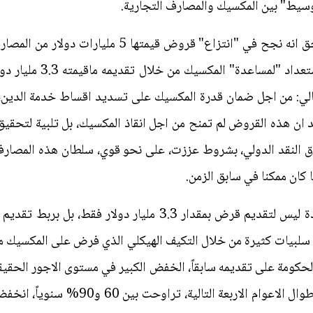
سيط" بين المكسيك والمصارف التجارية.
اكد صندوق النقد الدولي في وقت لاحق انه نجح في "انتز
المكسيك، وانه هو نفسه، ع
لتالي: من اجل ضمان قدرة المكسيك على تسديد اقساط خدمة الدين،
يد ان هذه القروض لم تمنح من اجل انقاذ المكسيك، بل تلبية لتحقيق
ق النقد الدولي، بشروط عززت، على نحو قوي، سلطان هذه المصا
 كان ممكنا في سابق الزمن.
وكان الصندوق من ناحيته قد اعد العدة ليس لتقديم قرض بمقدار 3.3
بيات كثيرة من خلال التكيف الهيكلي الذي فرض على المكسيك من ق
حكومة على تقديمه سابقاً، الخفض الكبير في مستوى الاجور الحقيقية
على استمرار التضخم بمعدلات عالية، طوال 