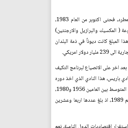
ولما كانت اسباب الازمة ذات طبيعة عالمية اصلاً، لذا فأنها ازدادت تفاقماً وتعاظمت اتساعاً على نحو مطرد، فحتى اكتوبر من العام 1983،
جموعة ( المكسيك والبرازيل والارجنتين)
قد بلغت 176 مليار دولار امريكي، وان 37 مليار دولار من هذا المبلغ كانت ديوناً في ذمة البلدان
لار امريكي.
عد اخر على الانصياع لبرنامج التكيف
ادي باريس، هذا النادي الذي اخذ دوره
يزداد اهمية عاماً بعد اخر، ففيما عدد الاتفاقيات التي ابرمها النادي مع الدول المدينة اربع اتفاقات لاغير في المتوسط بين العامين 1956 و1980،
ارتفع هذا العدد ابتداء من العام 1982 الى عشر اتفاقيات في العالم وبلغ عدد الاتفاقيات الذروة في العم 1989، اذ بلغ عددها اربعا وعشرين
تقرار اقتصاديات الدول النامية، نعم