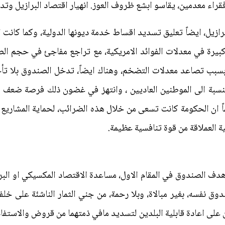
راء معدمين، يقاسو ابشع ظروف العوز. انهيار اقتصاد البرازيل وت
من العام 1982 اعلنت البرازيل، ايضاً تعليق تسديد اقساط خدمة ديونها الدولية، وكم
كبيرة في معدلات الفوائد الامريكية، مع تراجع مفاجئ في حجم ال
وبسبب تصاعد معدلات التضخم، وهناك ايضاً، تدخل الصندوق بلا تأخ
نسبة الى الموطنين العاديين ، وانتهز في غضون ذلك فرصة ضعف ال
اً ان الحكومة كانت تسعى من خلال هذه الضرائب، لحماية المشاريع ا
ة العملاقة من قوة تنافسية عظيمة.
ن هدف الصندوق في المقام الاول، مساعدة الاقتصاد المكسيكي او الب
ق نفسه، بغير مبالاة، وبلا رحمة، من جني الثمار الناشئة على خلفية
 على اعادة قابلية البلدين لتسديد مافي ذمتهما من قروض والاستفا