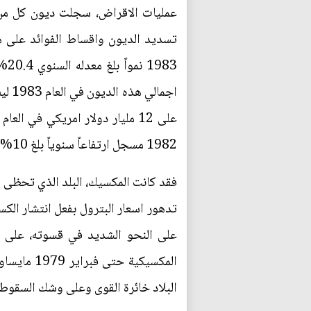
1982 مسجل ارتفاعاً سنوياً بلغ 10%، وهكذا كانت قد لاحت في الافق وقتذاك ازمة لم يشهد العالم مثيلاً لها منذ اندلاع الحرب العالمية الثانية.
فقد كانت المكسيك، البلد الذي تحظى صا
تدهور اسعار البترول بفعل انتشار الكس
البلاد خائرة القوى وعلى وشك السقوط في