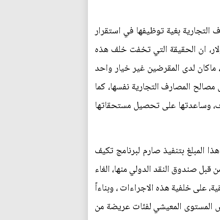
اع" قروض قيمتها 5 مليارات دولار من المصارف التجارية بغية توظيفها في استقرار
لى اتم الاستعداد "لمساعدة" المكسيك من خلال تقديمه ماقيمته 3.3 مليار دولار، ان الحقيقة التي تخفت خلف هذه
 ماكان لدى المقرضين غير خيار واحد
 مصالح المصارف التجارية نفسها، كما
رف، وساعدتها على تحصيل مستحقاتها
 مليار دولار فقط، بل بربط تقديم هذا المبلغ بتنفيذ صارم لبرنامج تكيف
بل صندوق النقد الدولي منها، الغاء
، على خلفية هذه الاجراءات ، وبناءاً
الاعوام الاربعة التالية، تراوحت بين 60 و90% سنوياً، انخفض المستوى المعيشي لفئات عريضة من