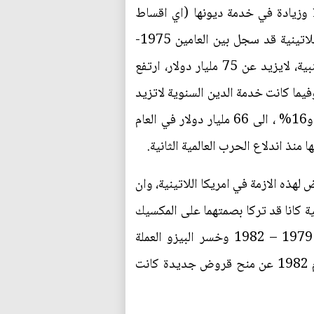
عمليات الاقراض، سجلت ديون كل من البلدان النامية ارتفاعاً بلغ 600%، خلال العامين 1971- 1972 وزيادة في خدمة ديونها (اي اقساط
تسديد الديون واقساط الفوائد على هذا الدين) بلغت 1.100% وكان اجمالي الديون في ذمة امريكا اللاتينية قد سجل بين العامين 1975-
1983 نمواً بلغ معدله السنوي 20.4%، ففيما كان اجمالي ما في ذمة دول امريكا اللاتينية من ديون اجنبية، لايزيد عن 75 مليار دولار، ارتفع
امريكي، وعلى الصعيد نفسه، وفيما كانت خدمة الدين السنوية لاتزيد
على 12 مليار دولار امريكي في العام 1975 غير انها ارتفعت في ظل معدلات فائدة تتراوح بين 15% و16% ، الى 66 مليار دولار في العام
هذه الازمة في امريكا اللاتينية، وان
ية كانا قد تركا بصمتهما على المكسيك
على النحو الشديد في قسوته، على صعيد اخر سحب مستثمرون اجانب 55 مليار دولار بين العامين 1979 – 1982 وخسر البيزو العملة
المكسيكية حتى فبراير 1979 مايساوي 67% من قيمتها وحينما امتنعت مصارف اجنبية في صيف العام 1982 عن منح قروض جديدة كانت