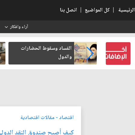
الرئيسية
|
كل المواضيع
|
اتصل بنا
آراء وافكار
س
بعين كتب لنفسه
الفساد وسقوط الحضارات
والدول
اقتصاد
-
مقالات اقتصادية
كيف أصبح صندوق النقد الدولي ل