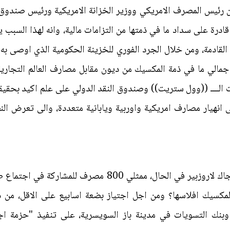
رئيس المصرف الامريكي ووزير الخزانة الامريكية ورئيس صندوق ا
درة على سداد ما في ذمتها من التزامات مالية، وانه لهذا السبب
القادمة، ومن خلال الجرد الفوري للخزينة الحكومية الذي اوصى به
الــــ ((وول ستريت)) وصندوق النقد الدولي على علم اكيد بحقيق
 انهيار مصارف امريكية واوربية ويابانية متعددة، والى تعرض النظ
استدعى رئيس صندوق النقد الدولي جاك لاروزبير في الحال، م
لمكسيك افلاسها؟ ومن اجل اجتياز بضعة اسابيع على الاقل، من 
ة، وبنك التسويات في مدينة باز السويسرية، على تنفيذ "حزمة ا