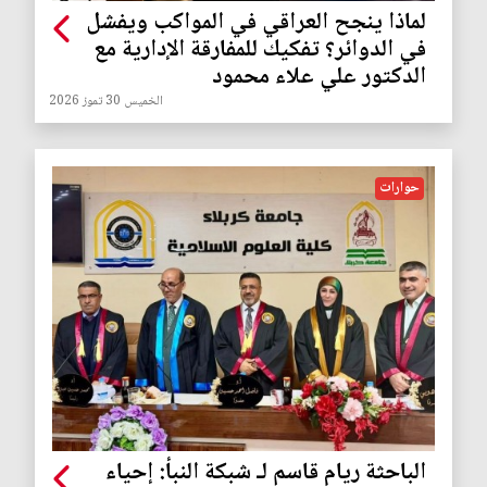
لماذا ينجح العراقي في المواكب ويفشل
في الدوائر؟ تفكيك للمفارقة الإدارية مع
الدكتور علي علاء محمود
الخميس 30 تموز 2026
حوارات
الباحثة ريام قاسم لـ شبكة النبأ: إحياء