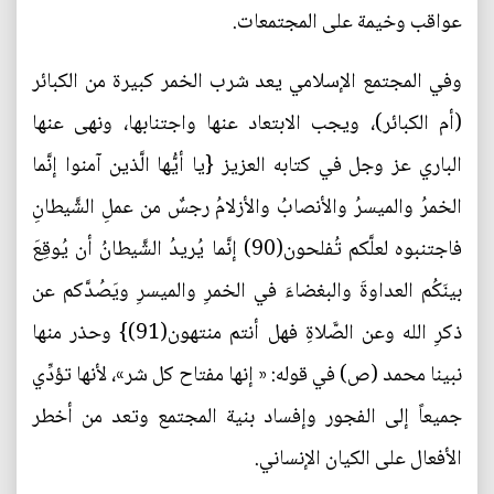
عواقب وخيمة على المجتمعات.
وفي المجتمع الإسلامي يعد شرب الخمر كبيرة من الكبائر
(أم الكبائر)، ويجب الابتعاد عنها واجتنابها، ونهى عنها
الباري عز وجل في كتابه العزيز {يا أيُّها الَّذين آمنوا إنَّما
الخمرُ والميسرُ والأنصابُ والأزلامُ رجسٌ من عملِ الشَّيطانِ
فاجتنبوه لعلَّكم تُفلحون(90) إنَّما يُريدُ الشَّيطانُ أن يُوقِعَ
بينَكُم العداوةَ والبغضاءَ في الخمرِ والميسرِ ويَصُدَّكم عن
ذكرِ الله وعن الصَّلاةِ فهل أنتم منتهون(91)} وحذر منها
نبينا محمد (ص) في قوله: « إنها مفتاح كل شر»، لأنها تؤدِّي
جميعاً إلى الفجور وإفساد بنية المجتمع وتعد من أخطر
الأفعال على الكيان الإنساني.