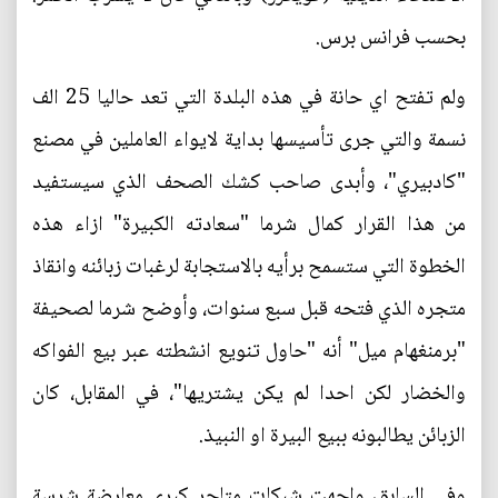
بحسب فرانس برس.
ولم تفتح اي حانة في هذه البلدة التي تعد حاليا 25 الف
نسمة والتي جرى تأسيسها بداية لايواء العاملين في مصنع
"كادبيري"، وأبدى صاحب كشك الصحف الذي سيستفيد
من هذا القرار كمال شرما "سعادته الكبيرة" ازاء هذه
الخطوة التي ستسمح برأيه بالاستجابة لرغبات زبائنه وانقاذ
متجره الذي فتحه قبل سبع سنوات، وأوضح شرما لصحيفة
"برمنغهام ميل" أنه "حاول تنويع انشطته عبر بيع الفواكه
والخضار لكن احدا لم يكن يشتريها"، في المقابل، كان
الزبائن يطالبونه ببيع البيرة او النبيذ.
وفي السابق، واجهت شبكات متاجر كبرى معارضة شرسة