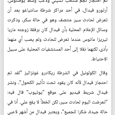
تم احتجاز نجم منتخب تشيلي ولاعب وسط يوفنتوس،
أرتورو فيدال، في أحد مراكز شرطة سانتياغو بعد أن
تعرض لحادث سير منتصف وهو في حالة سكر، وذكرت
وسائل الإعلام المحلية بأن فيدال كان برفقة زوجته ماريا
تيريزا ماتوس عندما تعرض للحادث ولم يصب أي منهما
بأذى، لكنهما نقلا إلى أحد المستشفيات المحلية على سبيل
الاحتياط.
وقال الكولونيل في الشرطة ريكادرو غونزاليز "لقد تم
احتجاز فيدال لأنه كان يقود تحت تأثير الكحول"، ونشر
فيدال شريط فيديو على موقع "يوتيوب" قال فيه:
"تعرضت اليوم لحادث سير، لكن الخطأ لا يقع علي. أنا في
حالة جيدة، شكرا للجميع"، ويعتبر فيدال من أشهر لاعبي