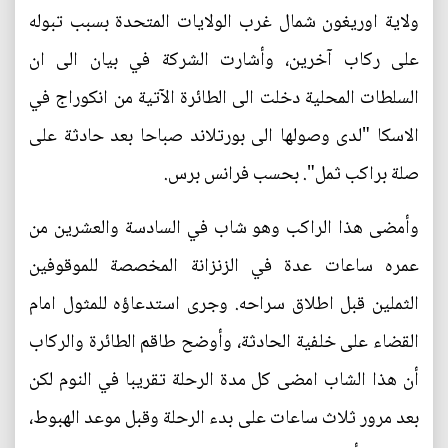
ولاية اوريغون شمال غرب الولايات المتحدة بسبب تبوله
على ركاب آخرين، وأشارت الشركة في بيان الى ان
السلطات المحلية دخلت الى الطائرة الآتية من انكوراج في
الاسكا "لدى وصولها الى بورتلاند صباحا بعد حادثة على
صلة براكب ثمل". بحسب فرانس برس.
وأمضى هذا الراكب وهو شاب في السادسة والعشرين من
عمره ساعات عدة في الزنزانة المخصصة للموقوفين
الثملين قبل اطلاق سراحه. وجرى استدعاؤه للمثول امام
القضاء على خلفية الحادثة، وأوضح طاقم الطائرة والركاب
أن هذا الشاب امضى كل مدة الرحلة تقريبا في النوم لكن
بعد مرور ثلاث ساعات على بدء الرحلة وقبل موعد الهبوط،