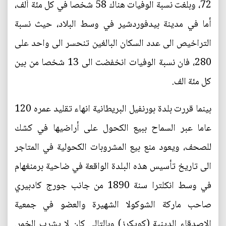
72، وبلغت نسبة الوفيات هناك 58 شخصا في كل مئة ألف،
أما في مدينة بيدفوردشير في وسط البلاد، حيث نسبة
التراخيص الى عدد السكان البالغين تنحسر الى واحد على
280، فان نسبة الوفيات انخفضت الى 13 شخصا من بين
كل مئة الف.
بينما قررت بلدة بورنفيل البريطانية انهاء تقليد عمره 120
عاما عبر السماح ببيع الكحول على أراضيها في كشك
للصحف، ويعود منع بيع المشروبات الكحولية في المتاجر
الى تاريخ تأسيس هذه البلدة الواقعة في ضاحية برمنغهام
في وسط انكلترا سنة 1890 من جانب جورج كادبيري
صاحب ماركة الشوكولا الشهيرة والعضو في جمعية
الاصدقاء الدينية (كويكرز) وبالتالي كان لا يشرب الخمر.