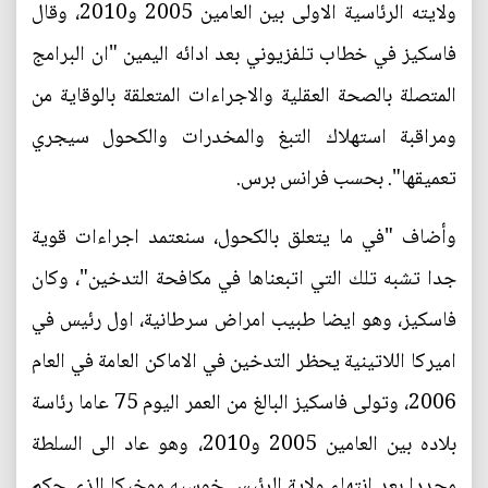
ولايته الرئاسية الاولى بين العامين 2005 و2010، وقال
فاسكيز في خطاب تلفزيوني بعد ادائه اليمين "ان البرامج
المتصلة بالصحة العقلية والاجراءات المتعلقة بالوقاية من
ومراقبة استهلاك التبغ والمخدرات والكحول سيجري
تعميقها". بحسب فرانس برس.
وأضاف "في ما يتعلق بالكحول، سنعتمد اجراءات قوية
جدا تشبه تلك التي اتبعناها في مكافحة التدخين"، وكان
فاسكيز، وهو ايضا طبيب امراض سرطانية، اول رئيس في
اميركا اللاتينية يحظر التدخين في الاماكن العامة في العام
2006، وتولى فاسكيز البالغ من العمر اليوم 75 عاما رئاسة
بلاده بين العامين 2005 و2010، وهو عاد الى السلطة
مجددا بعد انتهاء ولاية الرئيس خوسيه موخيكا الذي حكم