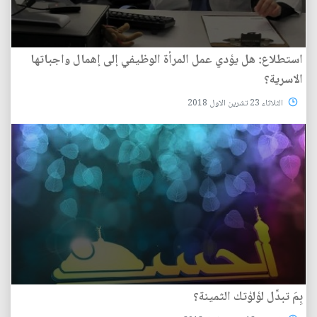
استطلاع: هل يؤدي عمل المرأة الوظيفي إلى إهمال واجباتها
الاسرية؟
الثلاثاء 23 تشرين الاول 2018
بِمَ تبدِّل لؤلؤتك الثمينة؟