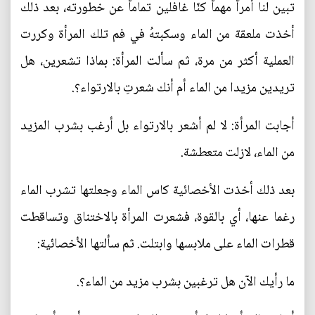
تبين لنا أمراً مهماً كنّا غافلين تماماً عن خطورته، بعد ذلك
أخذت ملعقة من الماء وسكبتهُ في فم تلك المرأة وكررت
العملية أكثر من مرة، ثم سألت المرأة: بماذا تشعرين، هل
تريدين مزيدا من الماء أم أنك شعرتِ بالارتواء؟.
أجابت المرأة: لا لم أشعر بالارتواء بل أرغب بشرب المزيد
من الماء، لازلت متعطشة.
بعد ذلك أخذت الأخصائية كاس الماء وجعلتها تشرب الماء
رغما عنها، أي بالقوة، فشعرت المرأة بالاختناق وتساقطت
قطرات الماء على ملابسها وابتلت. ثم سألتها الأخصائية:
ما رأيك الآن هل ترغبين بشرب مزيد من الماء؟.