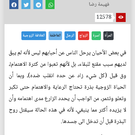
فهيمة رضا
12578
المرأة
اسرة
الزواج
الرجل
العاطفة
العلاقة الزوجية
في بعض الأحيان يرحل الناس عن أحبابهم ليس لأنه لم يبقَ
لديهم سبب مقنع للبقاء، بل لأنهم تعبوا من كثرة الاهتمام!،
وق قيل (كل شيء زاد عن حده انقلب ضده)، وبما أن
الحياة الزوجية بذرة تحتاج الرعاية والاهتمام حتى تكبر
وتعلو وتثمر، من الواجب أن يحدد الزارع مدى اهتمامه وأن
لا يزيده أكثر مما ينبغي، لأنه في هذه الحالة سيقتل روح
البذرة قبل أن تدخل الى جسدها.