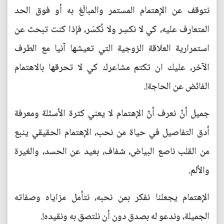
نتوقف عن الإهتمام المستمر والمبالَغ به أو فوق الحد
المتعارف عليه، كي لا نكسِر ولا نُكسَر، فإذا كنت تبحث عن
استمرارية العلاقة الزوجية التي تعيشها آنيا مع الطرف
الآخر، عليك ان تكتم مشاعرك كي لا تحرقها بالاهتمام
الفائض عن الحاجة!.
جميل أنْ نعرف أنّ الإهتمام لا يعني كثرة الأسئلة ومعرفة
أدق التفاصيل في حياة من نحب، الإهتمام الحقيقي ينبع
من القلب ناصع البياض، شفاف، بعيد عن الحسد، والغيرة
والألم.
الإهتمام يجعلنا نفكر بمن نحبه، نتأمل مزاياه وصفاته
الجميلة، وندعو له بصدق دون أن نلتصق به ونقيده!.