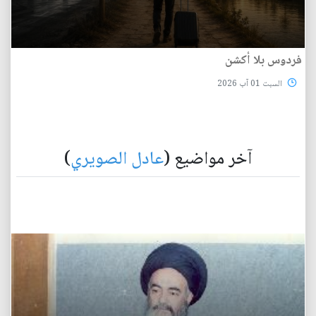
فردوس بلا أكشن
السبت 01 آب 2026
آخر مواضيع (
عادل الصويري
)