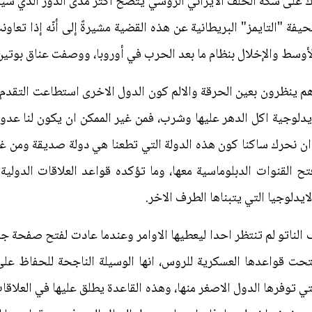
ك على سكة الحلف الايراني الروسي يتضح أكثر مدى الدور الذي سيلع
فة "التايمز" البريطانية عن هذه القضية مشيرةً إلى أنّه إذا تعاو
أوسط والإخلال بنظام ما بعد الحرب في أوروبا، ووصفت عناق بوتين و
م ينظرون بعين الحرقة والالم كون الدول الاخرى استطاعت التقدم 
دلوجية اكل الدهر عليها وشرب، فمن غير الممكن ان يكون لنا عدو د
ن نحرك ساكنا كون هذه الدولة التي تطعنا هي دولة صديقة ومن غير
ح القنوات الدبلوماسية معها، وما تؤكده قواعد العلاقات الدولي
يدلوجيا التي يتبناها الطرف الاخر.
الناتو لم تنتظر احدا ليعطيها الاوامر وعندما عادت لفتح صفحة جد
حت قواعدها العسكرية للروس، انها الوسيلة الناجحة للحفاظ على
ي توفرها الدول الاصغر منها، وهذه القاعدة يطلق عليها في العلاقا