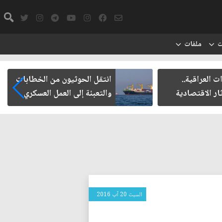
ت
ملفات
يون من الخطابات
مأزق الزيدي مع الميليشيات
 العمل العسكري
السبت 20 آب 2016