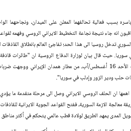
اسره بسبب فعالية تحالفهما المعلن على الميدان، ونجاحهما ال
قبون انه جاء نتيجة نجاعة التخطيط الايراني الروسي وفهمه لقواع
 السوري تدخل روسيا الى هذا الحد؛ تفاجئ العالم بانطلاق القاذفات
وقاذفات من طراز "سو - 34" أقلعت الأحد 16 أغسطس/آب، من مطار همدان الإي
ات حلب ودير الزور وإدلب في سوريا".
 اهمها ان الحلف الروسي الايراني وصل الى مرحلة متقدمة ما يؤد
معالجة الازمة السورية، ففتح القواعد الجوية الايرانية للقاذفات
يل المدى يمهد الطريق لولادة قطب عالمي يتحكم في أكثر مناطق الع