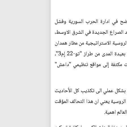
واضح في ادارة الحرب السورية وفشل
د الصراع الجديدة في الشرق الاوسط،
 الروسية الاستراتيجية من مطار همدان
الايراني لضرب الجماعات المسلحة في سوريا. حيث قال بيان لوزارة الدفاع الروسية ان "طائرات قاذفة بعيدة المدى من طراز "تو-22 إم3"،
راني ووجهت ضربات مكثفة إلى مواقع تنظيمي "داعش"
ي بشكل عملي الى تكذيب كل الأحاديث
 الروسية يعني ان هذا التحالف المؤقت
الم اهمية.