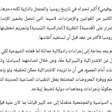
فيتي) أكبر تحدٍ له في تاريخ روسيا والمتمثل بالنازية لكنه دحرها، و
الكثير من القوانين والإجراءات، لاسيما التي تتصل بضمير الإنس
صرار على (قدسية) النظرية (الماركسية اللينينية) وتجريم تخطيئها
يا لأكثر من عقد قبل أن تستعيد أنفاسها.
يعد بحاجة إلى إجراءات راديكالية مماثلة لما فعلته الشيوعية لكي ي
ن الاشتراكية والليبرالية معًا، ومن خلال تصادمهما (سياسيًا وثق
ت أمام الجميع، هي أن ما تريده الاشتراكية ممكن تحقيقه ولو بإجر
لم ووفرة المعروضات المختلفة بفعل التقنيات الصناعية الحديثة التي
محكومًا بإجراءات ومعاهدات دولية تضبط إيقاعه.
لسياسية والمجتمعية متقدمًا إلى حد كبير قياسًا بما كان عليه قبل