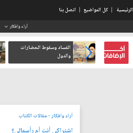
الرئيسية
|
كل المواضيع
|
اتصل بنا
آراء وافكار
س
عين كتب لنفسه
الفساد وسقوط الحضارات
والدول
آراء وافكار
-
مقالات الكتاب
اشتراكي أنت أم رأسمالي؟