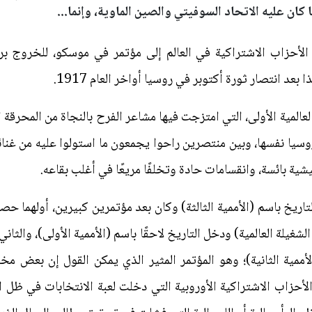
 كان عليه الاتحاد السوفيتي والصين الماوية، وإنما...
لعام 1919 دعا لينين الأحزاب الاشتراكية في العالم إلى مؤتمر في موسكو، لل
عد انتصار ثورة أكتوبر في روسيا أواخر العام 1917.
لعالمية الأولى، التي امتزجت فيها مشاعر الفرح بالنجاة من المحرق
يا نفسها، وبين منتصرين راحوا يجمعون ما استولوا عليه من غنائ
شية بائسة، وانقسامات حادة وتخلفًا مريعًا في أغلب بقاعه.
لأممية الثانية)؛ وهو المؤتمر المثير الذي يمكن القول إن بعض مخ
أحزاب الاشتراكية الأوروبية التي دخلت لعبة الانتخابات في ظل ال