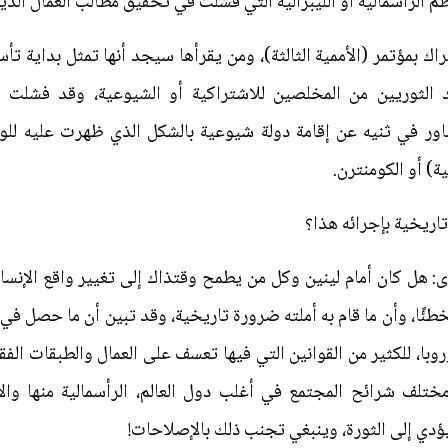
م الرأسمالية أو الليبرالية التي فشلت في تحقيق مطالب العمال الذي
اك بمؤتمر (الأممية الثالثة)، ومن يقرأها سيجد أنها تمثل بداية تأ
د الثوريين من المخلصين للاشتراكية أو الشيوعية، وقد فشلت 
تشاور في ثنيه عن إقامة دولة شيوعية بالشكل الذي ظهرت عليه للوجو
ة) أو الكومنترن.
اريخية بإجرائه هذا؟
: هل كان أمام لينين وكل من يطمح وقتذاك إلى تغيير واقع الإنسا
طئًا، وأن ما قام به أملته ضرورة تاريخية، وقد تبين أن ما حصل في 
وروبا، للكثير من القوانين التي فيها تعسف على العمال والطبقات الفقي
ختلف شرائح المجتمع في أغلب دول العالم، الرأسمالية منها وال
يؤدي إلى الثورة، وينبغي تجنب ذلك بالإصلاحات!