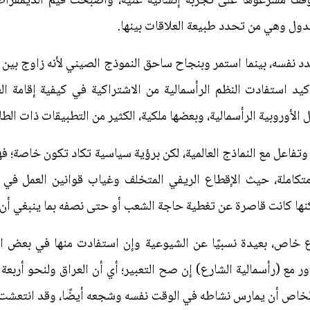
قف مشرّعوها على تجربة إنسانية غنية، وأصبحت قيم الديمقراط
الدول وهي من تحدد طبيعة العلاقات بينها.
دد نفسه، بينما استمر وبنجاح ساحق النموذج الصيني لأنه زاوج بين ا
كيد استفادت النظم الرأسمالية من الاشتراكية في كيفية إقامة الع
لأوروبية الرأسمالية، وبعضها ملكية، الكثير من التطبيقات ذات الطا
تفاعل مع النماذج العالمية، لكن برؤية سياسية تكاد تكون خاصة؛ ف
تكاملة، حيث الإقطاع الريفي المتخلف وغياب قوانين العمل في
لكنها كانت قاصرة عن تغطية حاجة الشعب أو حتى نصفه بما ينبغي أ
 خاص، بعيدة نسبيًا عن الشيوعية وإن استفادت منها في بعض ا
 مع (رأسمالية الشارع) إن صح التعبير؛ أي أن العراق ولنحو أربعة 
لخاص أن يمارس نشاطه في الوقت نفسه وشجعه أيضًا، وقد انتعشت 