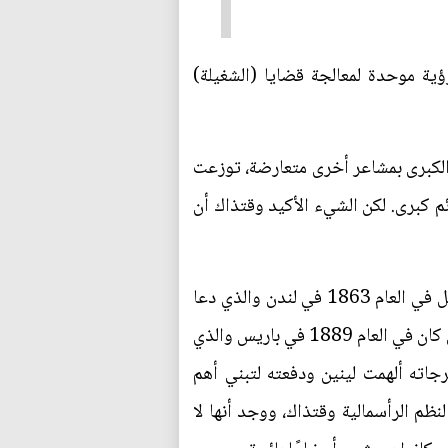
خروج برؤية موحدة لمعالجة قضايا (الشغيلة)
ة الكبرى بمشاعر أخرى متعارضة، توزعت
م كبرى. لكن الشيء الأكيد وقتذاك أن
لقد دخل المؤتمر الذي دعا إليه لينين التاريخ باسم (الأممية الثالثة) وكان بعد مؤتمرين كبيرين، أولهما حصل في العام 1863 في لندن والذي دعا
إليه ماركس، وكان تحت عنوان (مؤتمر الشغيلة العالمية) ودخل التاريخ لاحقًا باسم (الأممية الأولى)، والثاني كان في العام 1889 في باريس والذي
رجاته ألهمت لينين ودفعته لتبني أهم
نظم الرأسمالية وقتذاك، ووجد أنها لا