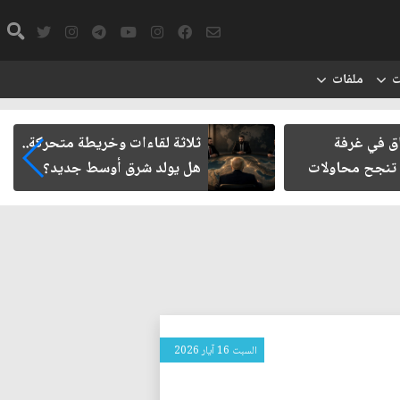
ت
ملفات
اق في غرفة
ثلاثة لقاءات وخريطة متحركة..
 تنجح محاولات
هل يولد شرق أوسط جديد؟
السبت 16 آيار 2026