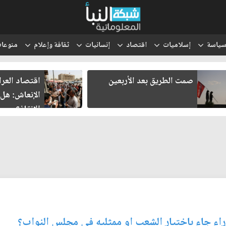
ياسة
إسلاميات
اقتصاد
إنسانيات
ثقافة وإعلام
منوعا
صمت الطريق بعد الأربعين
اقتصاد العر
الإنعاش: هل
الإنقاذ؟
ء جاء باختيار الشعب او ممثليه في مجلس النواب؟