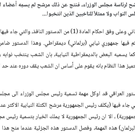
 لرئاسة مجلس الوزراء، فنتج عن ذلك مرشح لم يسمِه أعضاء الكتلة
لنواب ولا ممثلاً للناخبين الذين انتخبوا...
ان نظام الحكم في العراق هو نظام برلماني وعلى وفق احكام المادة (1) 
م فيها جمهوري نيابي (برلماني) ديمقراطي. وهذا الدستور ضامن 
كما يسميه البعض بالديمقراطية النيابية، بان الشعب ينتخب نوابه 
ويتميز هذا النظام بانه يقوم على أساس ان الشعب يقف دوره عند حد 
ستور العراقي قد اوكل مهمة تسمية رئيس مجلس الوزراء الى مجلس 
 النافذ التي جاء فيها (يكلف رئيس الجمهورية مرشح الكتلة النيابية الا
هورية) ، الا ان رئيس الجمهورية لا يملك الخيار بتسمية رئيس مج
رلمان) هذه المهمة، وفصل الدستور هذه الجزئية عندما منح هذا الامت