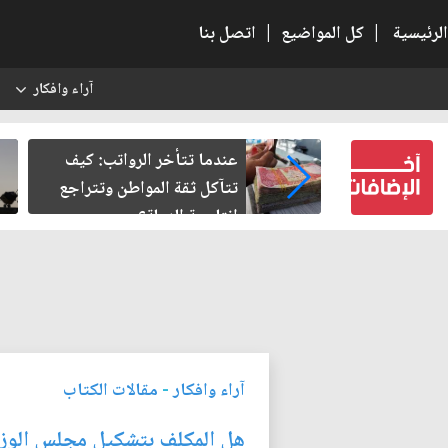
الرئيسية
|
كل المواضيع
|
اتصل بنا
آراء وافكار
س
النسبية.. حين
عندما تتأخر الرواتب: كيف
لباطل
تتآكل ثقة المواطن وتتراجع
إنتاجية الدولة؟
آراء وافكار
-
مقالات الكتاب
هل المكلف بتشكيل مجلس الوزرا