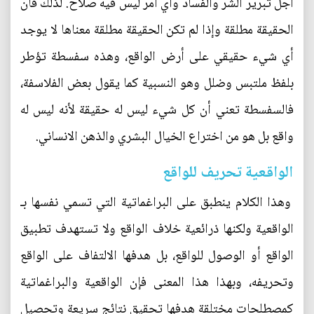
اجل تبرير الشر والفساد وأي أمر ليس فيه صلاح. لذلك فان
الحقيقة مطلقة وإذا لم تكن الحقيقة مطلقة معناها لا يوجد
أي شيء حقيقي على أرض الواقع، وهذه سفسطة تؤطر
بلفظ ملتبس وضلل وهو النسبية كما يقول بعض الفلاسفة،
فالسفسطة تعني أن كل شيء ليس له حقيقة لأنه ليس له
واقع بل هو من اختراع الخيال البشري والذهن الانساني.
الواقعية تحريف للواقع
وهذا الكلام ينطبق على البراغماتية التي تسمي نفسها بـ
الواقعية ولكنها ذرائعية خلاف الواقع ولا تستهدف تطبيق
الواقع أو الوصول للواقع، بل هدفها الالتفاف على الواقع
وتحريفه، وبهذا هذا المعنى فإن الواقعية والبراغماتية
كمصطلحات مختلقة هدفها تحقيق نتائج سريعة وتحصيل