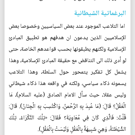
البرغماتية الشيطانية
اما ‏التلاعب الموجود عند بعض السياسيين وخصوصا بعض
الإسلاميين الذين يدعون ان هدفهم هو تطبيق المبادئ
الإسلامية ولكنهم يطبقونها بحسب قواعدهم الخاصة، حتى
لو أدى ذلك الى التناقض مع حقيقة المبادئ الإسلامية، وهذا
يشمل كل تفكير يتمحور حول السلطة، وهذا التلاعب
يسمونه ذكاء سياسي، ولكنه في واقعه هذا ذكاء شيطاني
وليس عقلا، حيث سأل الامام الصادق (عليه ‌السلام)، مَا
الْعَقْلُ؟ قَالَ: (مَا عُبِدَ بِهِ الرَّحْمنُ، وَاكْتُسِبَ بِهِ الْجِنَانُ). قَالَ:
قُلْتُ: فَالَّذِي كَانَ فِي مُعَاوِيَةَ؟ فَقَالَ: «تِلْكَ النَّكْرَاءُ، تِلْكَ
الشَّيْطَنَةُ، وَهِيَ شَبِيهَةٌ بِالْعَقْلِ وَلَيْسَتْ بِالْعَقْلِ).