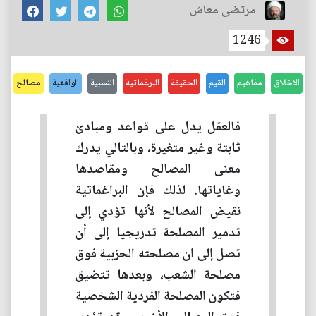
مرتضى معاش
1246
الاخلاق
مفاهيم
القيم
الحقيقة
البرغماتية
النسبية
الواقعية
مصالح
فالعقل يدل على قواعد ومبادئ
ثابتة وغير متغيرة، وبالتالي يدرك
معنى المصالح ومقاصدها
وغاياتها. لذلك فإن البراغماتية
نقيض المصالح لأنها تؤدي إلى
تدمير المصلحة تدريجيا إلى أن
تصل إلى ان مصلحته الحزبية فوق
مصلحة الشعب، وبعدها تتضيق
فتكون المصلحة الفردية الشخصية