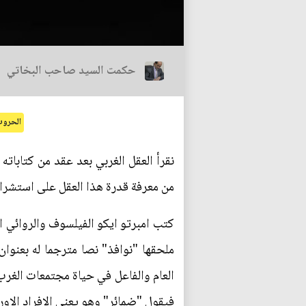
حكمت السيد صاحب البخاتي
الحرو
نقرأ العقل الغربي بعد عقد من كتابات
من معرفة قدرة هذا العقل على استشراف 
كتب امبرتو ايكو الفيلسوف والروائي ا
ملحقها "نوافذ" نصا مترجما له بعنوا
العام والفاعل في حياة مجتمعات الغر
فيقول "ضمائر" وهو يعني الافراد الاور