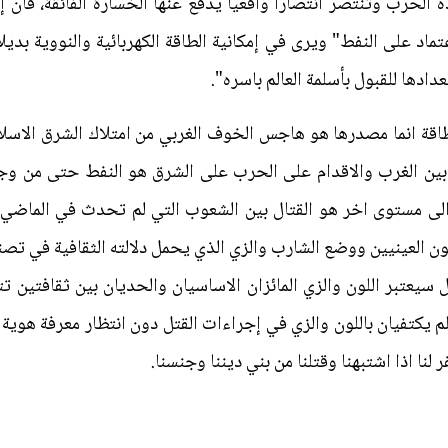
الحرب وتنتصر انتصارا واقعيا يدفع عنها الخسارة الفائقة، فان 
ماد على النفط" ويرى في إمكانية الطاقة الكهربائية والنووية بدي
ادها للقبول بأسلمة العالم باسره".
اقة انما مصدرها هو هاجس الخوف الغربي من امتلاك الشرق الاسلا
 بين الغرب والاقدام على الحرب على الشرق هو النفط حتى من وجهة
 الى مستوى اخر هو القتال بين الشعوب التي لم تحدث في الماضي 
ون العينيين ووضع الشارب والزي الذي يحمل دلالته الثقافية في تص
 سيعتبر اللون والزي المائزان الاساسيان والحديان بين ثقافتين ت
 يكتفيان باللون والزي في إجراءات القتل دون انتظار معرفة هوية هذ
لنا اذا اشتبهنا وقتلنا من بني ديننا وجنسنا.