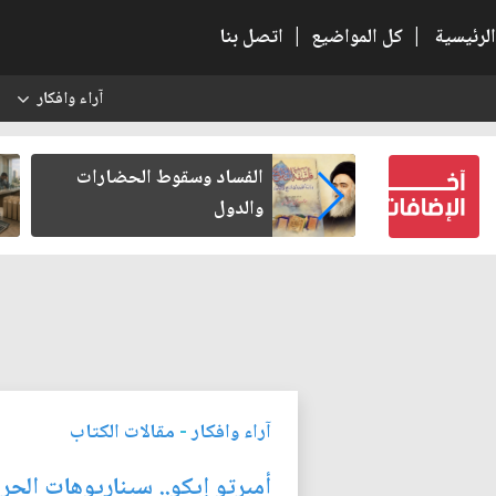
الرئيسية
|
كل المواضيع
|
اتصل بنا
آراء وافكار
س
بعين كتب لنفسه
الفساد وسقوط الحضارات
والدول
آراء وافكار
-
مقالات الكتاب
أمبرتو إيكو.. سيناريوهات الحرب