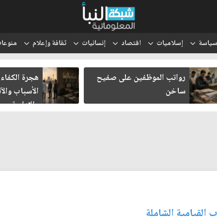
ياسة
إسلاميات
اقتصاد
إنسانيات
ثقافة وإعلام
منوعا
رواتب الموظفين على صفيح
هجرة الكفاءا
ساخن
الأسباب والآث
والإدارية
 القيامية الشاملة