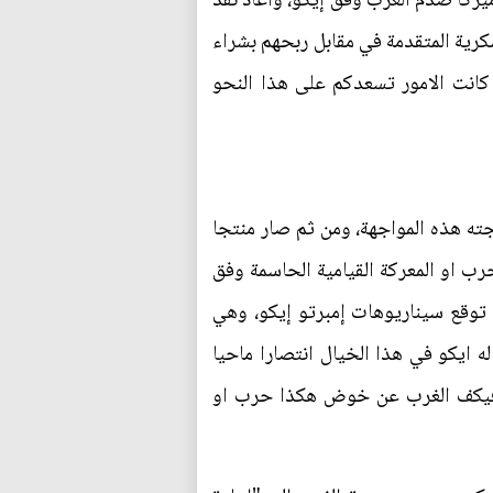
يركا صدم الغرب وفق إيكو، وأعاد نقد
سكرية المتقدمة في مقابل ربحهم بشراء
انت الامور تسعدكم على هذا النحو
جته هذه المواجهة، ومن ثم صار منتجا
رب او المعركة القيامية الحاسمة وفق
 توقع سيناريوهات إمبرتو إيكو، وهي
ه ايكو في هذا الخيال انتصارا ماحيا
ل، فيكف الغرب عن خوض هكذا حرب او