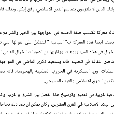
ئك الذين لا يلتزمون بتعاليم الدين الاسلامي، وفق إيكو، وبذلك فانه
اك معركة تكتسب صفة الحسم في المواجهة بين الخير والشر مع 
يصف ايضا هذه المعركة ب" القيامية " للتدليل على اهوالها التي 
لخيال في هذه السيناريوهات ويقاربها من تصورات الخيال العلمي ا
ر الثقافة في تحليله، فانه يستعيد ذكرى الماضي في المواجهة ا
ليات اوربا العسكرية في الحروب الصليبية بالهجومية، فانه يصف
ئمة بين الشرق الاسلامي والغرب المسيحي.
قافية غربية في تعميق وترسيخ هذا الفصل بين الشرق والغرب، وكا
ى البلاد الاسلامية في القرن العشرين، وكان يمكن ان يعد ذلك نجاحا 