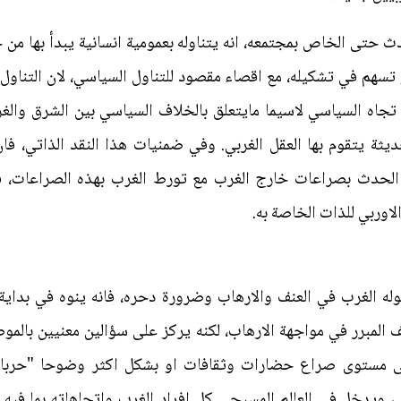
ث حتى الخاص بمجتمعه، انه يتناوله بعمومية انسانية يبدأ بها من
تسهم في تشكيله، مع اقصاء مقصود للتناول السياسي، لان التناول 
جاه السياسي لاسيما مايتعلق بالخلاف السياسي بين الشرق والغرب
يثة يتقوم بها العقل الغربي. وفي ضمنيات هذا النقد الذاتي، فا
 الحدث بصراعات خارج الغرب مع تورط الغرب بهذه الصراعات، ف
لاوربي للذات الخاصة به.
له الغرب في العنف والارهاب وضرورة دحره، فانه ينوه في بداية 
 المبرر في مواجهة الارهاب، لكنه يركز على سؤالين معنيين بالمو
 الى مستوى صراع حضارات وثقافات او بشكل اكثر وضوحا "حربا
 ويدخل في العالم المسيحي كل افراد الغرب واتجاهاته بما فيه م