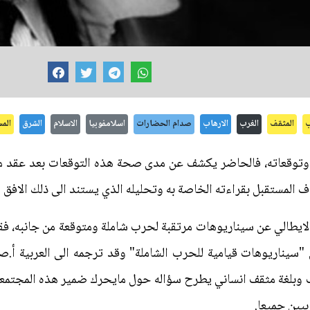
ب
المثقف
الغرب
الارهاب
صدام الحضارات
اسلامفوبيا
الاسلام
الشرق
الم
ه وتوقعاته، فالحاضر يكشف عن مدى صحة هذه التوقعات بعد عقد من
المستقبل بقراءته الخاصة به وتحليله الذي يستند الى ذلك الافق ال
لايطالي عن سيناريوهات مرتقبة لحرب شاملة ومتوقعة من جانبه، فق
ن "سيناريوهات قيامية للحرب الشاملة" وقد ترجمه الى العربية أ.
ب وبلغة مثقف انساني يطرح سؤاله حول مايحرك ضمير هذه المجتمع
بيين جميعا.