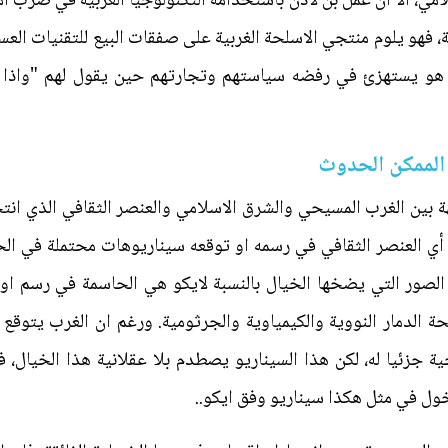
مي، الا ان عمل بن لادن باستخدامه التكنولوجيا الغربية في ضرب ام
ية، فهو يلوم منتجي الاسلحة الغربية على صفقات البيع للتقنيات الع
هو يستهزئ في رفضه سياستهم وتجارتهم حين يقول لهم "واذا ك
 الممكن الحدوث
ة بين الغرب المسيحي والشرق الاسلامي والعنصر الثقافي الذي انت
 أي العنصر الثقافي في رسمه او توقعه سيناريوهات محتملة في الح
 الصور التي يضخها الخيال بالنسبة لايكو هي الحاسمة في رسم او
 الدمار النووية والكيمياوية والجرثومية. ورغم ان الغرب يتوقع ل
حية جزئيا له، لكن هذا السيناريو يصطدم بلا عقلانية هذا الخيا
خول في مثل هكذا سيناريو وفق ايكو..