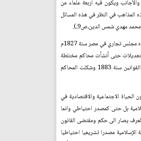
الأجانب ويكون فيه أربعة علماء من
ذه المذاهب في النظر في هذه المسائل
خ محمد مهدي شمس الدين،ص9ـ).
وفي سنة 1826م أنشا مجلس تجار الإسكندرية وضم 12 عضوا ثلاثة منهم من الأوربيين ثم أنشأ على غراره مجلس تجاري في مصر سنة 1827م
لتعديلات حتى أنشأت محاكم مختلطة
وصدرت مجموعة قوانينها سنة 1875م ثم وضع قانون مدني وتجاري وقانون للمرافعات وصدرت هذه القوانين سنة 1883 وشكلت المحاكم
عن غيرها من شؤون الحياة الاجتماعية والاقتصادية في
لامية بل حتى كمصدر احتياطي وانما
لعرف يصار الى حكم ومقتضى القانون
 الإسلامية مصدرا تشريعيا احتياطيا