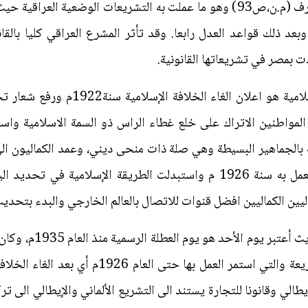
ثالثا بعد نصوص القانون الوضعي والعرف (م.ن،ص93) وهو ما عملت به التشريعات ا
 وبعد ذلك قواعد العدل رابعا. وقد تأثر المشرع العراقي كليا بال
دت بمصر في تشريعاتها القانونية.
وكان أخطر اعلان لإلغاء الشريعة الإسلام
 وطبقوه سنة 1922 بإرغام المواطنين الاتراك على خلع غطاء الراس ذو السمة الاسلا
الجماهير البسيطة وهي صلة ذات منحى ديني، وعمد الكماليون الى ا
وثبتوا التقويم الغريغوري الذي بدأ العمل به سنة 1926 م واستبدلت الطريقة 
ليين الكماليين افضل قنوات للاتصال بالعالم الخارجي والبدء بتحديث 
وامعانا في التشبه بالعا
صنم أخر هو القانون الإسلامي أو الشريعة والتي اس
الي وقانونا للتجارة يستند الى التشريع الألماني والإيطالي الى تر