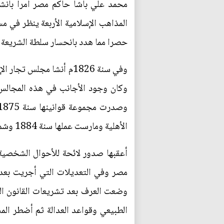
محمد علي باشا حاكم مصر أمرا بانشا
المذاهب الإسلامية الأربعة ينظر في م
حصرا مما هدد بانحسار سلطة الشريعة الإ
وكان وجود الأجانب في هذه المجالس
الأهلية ومارست عملها سنة 1884 وشملت مصر كلها سنة1889م (م.ن، ص90ـ).
مصر وفي التعديلات التي أجريت بعد 
وضعت العرف بعد تشريعات القانون ال
الطبيعي وقواعد العدالة ثم أضطر الم