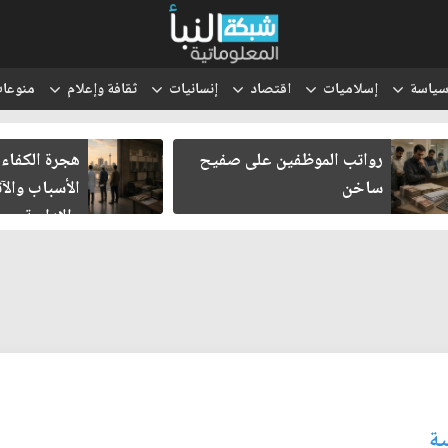
ياسة
إسلاميات
اقتصاد
إنسانيات
ثقافة وإعلام
منوعا
رواتب الموظفين على صفيح
هجرة الكفاءا
ساخن
الأسباب والآث
والإدارية
ية