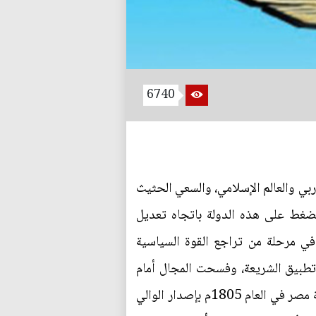
6740
وربي والعالم الإسلامي، والسعي الحثيث
لضغط على هذه الدولة باتجاه تعديل
ة في مرحلة من تراجع القوة السياسية
تطبيق الشريعة، وفسحت المجال أمام
ضغوط أخرى أخذت تتحول الى حاجات إصلاحية وضرورية مهدت لها بقوة التعديلات التي أجرتها حكومة مصر في العام 1805م بإصدار الوالي