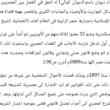
ء ديوان باسم (ديوان الوالي) له الحق في الفصل بين المصريين و
سائل المواريث والأوصياء والجنايات الكبرى، وتقتصر مهمة قضاة ه
سلامية باعتبارها حجر الزاوية في النظام العامـ. (العلمانية، الشي
 أول تدخل مارسه الأجانب في القضاء المصري، واستمرت تلك ا
أعقبها صدور لائحة للأحوال الشخصية سنة 1897م وبذلك فصلت الأحوال الشخصية 
ذلك على تلك القوانين لم ترد الاشارة الى مصدرية الشريعة الإس
وضعي الذي سرت نصوصه على جميع المسائل التي تناولها، وبعد ا
شرع المصري الى أجراء تعديل قانوني قضى بموجبه اعتبار الشريعة