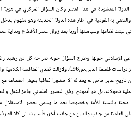
لدولة المنشودة في هذا العصر وكان السؤال المركزي في هوية ال
المعني به القومية في اطار هذه الدولة الحديثة وهو مفهوم يدخل
ي تبنت نظامها وسياستها أوربا بعد زوال عصر الأقطاع وبداية عصر 
اعي الإسلامي حولها وطرح السؤال حوله صراحة كل من رشيد ر
العشرين ـ (الاسلام والديمقراطية، مركز دراسات فلسفة الدين،ص96ـ)، ول
ن تاريخ غابر خاص لم يعد له الا حضورا ثقافيا يعيش انفصامه مع 
ية تحولاته، بل هو أنموذج وفق التصور العلماني جاهز للنقل والت
ت محنة بالنسبة للأمة وخصوصا بعد ما يسمى بعصر الاستقلال 
العلمنة من جانب والدين من جانب آخر، فأساءت الى كلا الطرفين