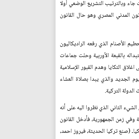
لوضعية العراقية حيث جاء وبالترتيب التشريع الوضعي أولا
قانون المدني المصري وهو حال القانون
ية هو اعلان الغاء الخلافة الإسلامية سنة1922م ورفع شعار تحطيم الأصنام الذي رفعه الراديكاليون
مية واستبداله بالقبعة الأوربية وحلت جماعات
غلاق التكايا وهدم القبور الإسلامية
الإسلامية في تحديد اليوم الجديد والذي يبدا بصلاة العشاء
الدولة التركية.
لم الأوربي الحديث أعتبر يوم الأحد هو يوم العطلة الرسمية منذ العام 1935م، وكان الشيء الثاني الذي نظروا اليه على أنه
تمر العمل بها حتى العام 1926م أي بعد الغاء الخلافة وفي زمن الجمهورية، فأدخل القانون
كياـ (صنع تركيا الحديثة، فيروز احمد،