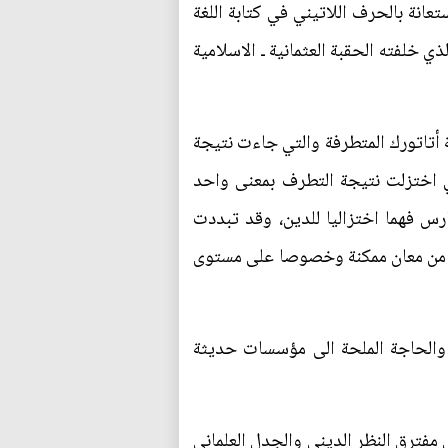
استعانة بالحرف اللاتيني في كتابة اللغة
خلفته الحقبة العثمانية ـ الاسلامية
ة أتاتورك المتطرفة والتي جاءت نتيجة
لتي اختزلت نتيجة التطرف بمعنى واحد
ارس فهما اختزاليا للدين، وقد تبددت
حمله من معان ممكنة وخصوصا على مستوى
 والحاجة الملحة الى مؤسسات حديثة
مفترق النظر الديني والجدل العلماني