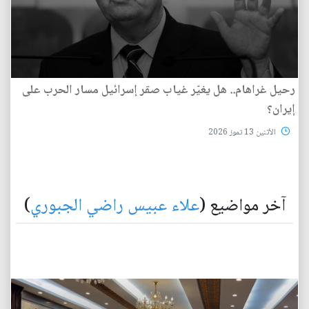
رحيل غراهام.. هل يغيّر غياب صقر إسرائيل مسار الحرب على
إيران؟
الأثنين 13 تموز 2026
آخر مواضيع (
علاء عبيس راضي الجبوري
)