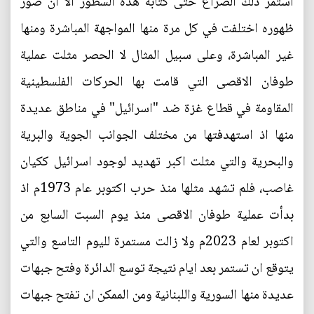
استمر ذلك الصراع حتى كتابة هذه السطور الا ان صور
ظهوره اختلفت في كل مرة منها المواجهة المباشرة ومنها
غير المباشرة، وعلى سبيل المثال لا الحصر مثلت عملية
طوفان الاقصى التي قامت بها الحركات الفلسطينية
المقاومة في قطاع غزة ضد "اسرائيل" في مناطق عديدة
منها اذ استهدفتها من مختلف الجوانب الجوية والبرية
والبحرية والتي مثلت اكبر تهديد لوجود اسرائيل ككيان
غاصب، فلم تشهد مثلها منذ حرب اكتوبر عام 1973م اذ
بدأت عملية طوفان الاقصى منذ يوم السبت السابع من
اكتوبر لعام 2023م ولا زالت مستمرة لليوم التاسع والتي
يتوقع ان تستمر بعد ايام نتيجة توسع الدائرة وفتح جبهات
عديدة منها السورية واللبنانية ومن الممكن ان تفتح جبهات