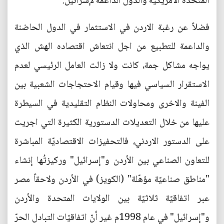
المتحدة الامريكية والدول الداعمة لإسرائيل.
فضلاً عن رغبة الاردن في الاستثمار في الدول الحاضنة
والداعمة للتطبيع من اجل انتعاش اقتصاده الهش الذي
يواجه مشاكل جمة، كانت ولا زالت العامل الرئيسي لعدم
الاستقرار السياسي فيها وقيام الاحتجاجات الشعبية بين
الفينة والاخرى ومحاولات النظام التقليدية في السيطرة
عليها من خلال التعديلات الدستورية الكثيرة التي اجريت
على الدستور الاردني، فالتحفيزات الاقتصاديّة المباشرة
للتعاون الصناعي بين الأردن و"إسرائيل" وركيزتُها إنشاء
"مناطق صناعيّة مؤهّلة" (الكويز) في الأردن ولاحقاً مصر
عبر اتفاقيّة ثلاثيّة بين الولايات المتحدة والأردن
و"إسرائيل" في عام 1998م غير أنّ اتفاقيّات التبادل الحرّ