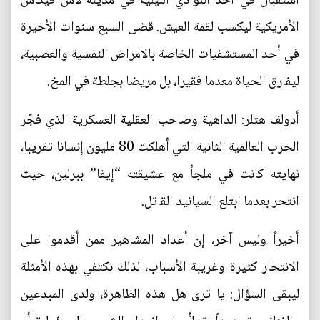
استقبال في أحد النوادي اللّيلية في مدينة لأس فيكاس
الأمريكية ليكسب لقمة العيش. قضى السبع سنوات الأخيرة
في أحد المستشفيات الخاصة بالامراض النفسية والعصبية،
ليفارق الحياة معدما فقيرا، بل مريضا بجلطة في المخ.
أدولف هتلر: الداهية وصاحب العقلية العسكرية الذي فجّر
الحرب العالمية الثانية التي أهلكت 80 مليون إنسانا تقريبا،
نهايته كانت في ملجأ مع عشيقته “إيفا” ببرلين، حيث
انتحر بعدما ابتلع السيانيد القاتل.
أخيراً وليس آخر، إن أعداد المشاهير ممن أقدموا على
الانتحار كثيرة وغريبة الأسباب، لذلك نكتفي بهذه الأمثلة
ليبقى السؤال: يا ترى هل هذه الظاهرة، ولدى المبدعين