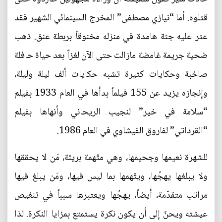
قتلوه. أما “نيازي مصطفى” المخرج السينمائي الشهير فقد
عثر عليه جثة هامدة في منزله مخنوقاً بربطة عنق. ذهب
ضحية جريمة غامضة مازالت حتى الآن لغزاً بعد حياة حافلة
صاخبة وحكايات كثيرة تشبه حكايات ألف ليلة وليلة،
وإنجازه يزيد عن 155 فيلماً بدأها في العام 1933 بفيلم
“سلامة في خير” لنجيب الريحاني وأنهاها بفيلم
“القرداتي” لفاروق الفيشاوي في العام 1986.
للشهرة نعيمها وجحيمها، وهي متّهمة بريئة، مَن لا يحققها
ولا يبلغها يهجُها، ويتّهمها بما ليس فيها، ومَن يبلغ فيها
مراتب متقدّمة، أيضاً، يهجُها ويعتبرها سبباً في تنغيص
عيشته ويحنّ إلى أن يكون نكرة يستمتع بمزايا النكرة. لذا