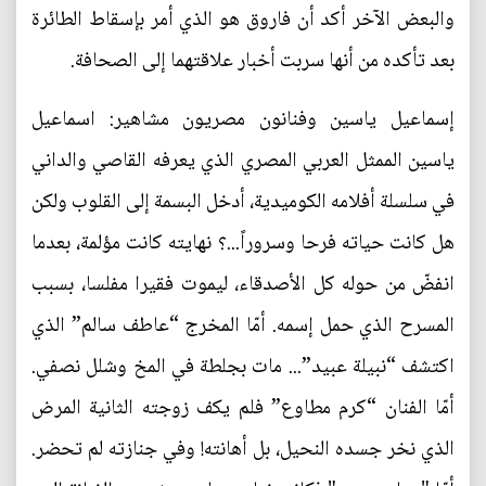
والبعض الآخر أكد أن فاروق هو الذي أمر بإسقاط الطائرة
بعد تأكده من أنها سربت أخبار علاقتهما إلى الصحافة.
إسماعيل ياسين وفنانون مصريون مشاهير: اسماعيل
ياسين الممثل العربي المصري الذي يعرفه القاصي والداني
في سلسلة أفلامه الكوميدية، أدخل البسمة إلى القلوب ولكن
هل كانت حياته فرحا وسروراً...؟ نهايته كانت مؤلمة، بعدما
انفضّ من حوله كل الأصدقاء، ليموت فقيرا مفلسا، بسبب
المسرح الذي حمل إسمه. أمّا المخرج “عاطف سالم” الذي
اكتشف “نبيلة عبيد”... مات بجلطة في المخ وشلل نصفي.
أمّا الفنان “كرم مطاوع” فلم يكف زوجته الثانية المرض
الذي نخر جسده النحيل، بل أهانته! وفي جنازته لم تحضر.