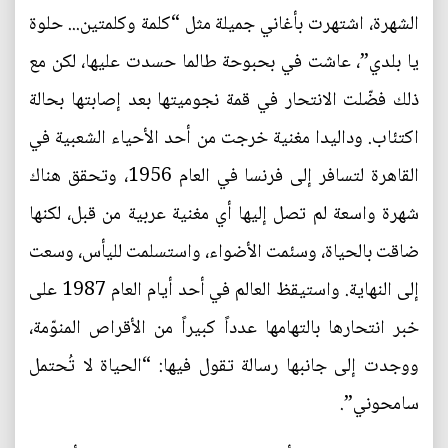
الشهرة، اشتهرت بأغاني جميلة مثل “كلمة وكلمتين... حلوة
يا بلدي”، عاشت في بحبوحة طالما حسدت عليها، لكن مع
ذلك فضّلت الانتحار في قمة نجوميتها بعد إصابتها بحالة
اكتئاب. وداليدا مغنية خرجت من أحد الأحياء الشعبية في
القاهرة لتسافر إلى فرنسا في العام 1956، وتحقق هناك
شهرة واسعة لم تصل إليها أي مغنية عربية من قبل، لكنها
ضاقت بالحياة، وسئمت الأضواء، واستسلمت لليأس، وسعت
إلى النهاية. واستيقظ العالم في أحد أيام العام 1987 على
خبر انتحارها بالتهامها عدداً كبيراً من الأقراص المنوّمة،
ووجدت إلى جانبها رسالة تقول فيها: “الحياة لا تُحتمل
سامحوني”.