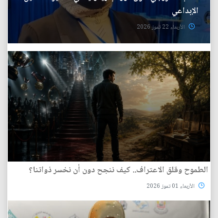
الإبداعي
الأربعاء 22 تموز 2026
الطموح وقلق الاعتراف.. كيف ننجح دون أن نخسر ذواتنا؟
الأربعاء 01 تموز 2026