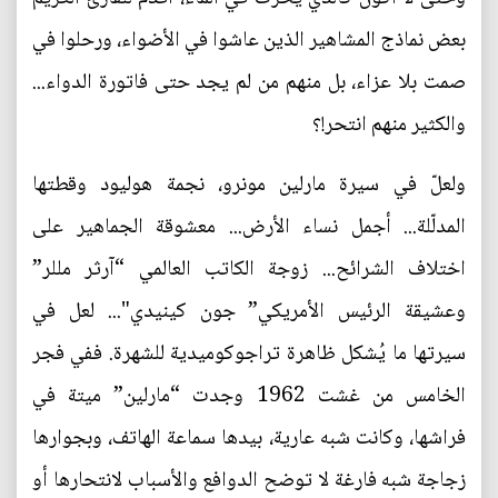
بعض نماذج المشاهير الذين عاشوا في الأضواء، ورحلوا في
صمت بلا عزاء، بل منهم من لم يجد حتى فاتورة الدواء...
والكثير منهم انتحر!؟
ولعلّ في سيرة مارلين مونرو، نجمة هوليود وقطتها
المدلّلة... أجمل نساء الأرض... معشوقة الجماهير على
اختلاف الشرائح... زوجة الكاتب العالمي “آرثر مللر”
وعشيقة الرئيس الأمريكي” جون كينيدي"... لعل في
سيرتها ما يُشكل ظاهرة تراجوكوميدية للشهرة. ففي فجر
الخامس من غشت 1962 وجدت “مارلين” ميتة في
فراشها، وكانت شبه عارية، بيدها سماعة الهاتف، وبجوارها
زجاجة شبه فارغة لا توضح الدوافع والأسباب لانتحارها أو