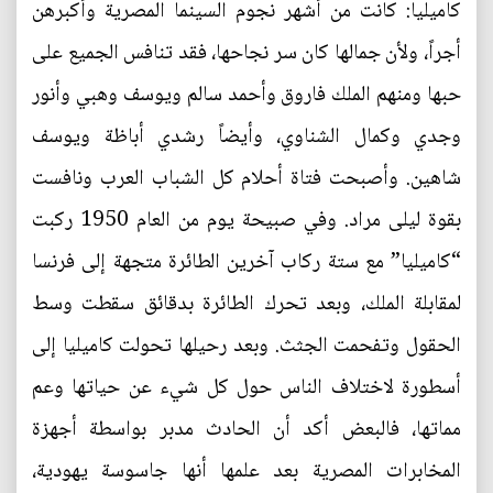
كاميليا: كانت من أشهر نجوم السينما المصرية وأكبرهن
أجراً، ولأن جمالها كان سر نجاحها، فقد تنافس الجميع على
حبها ومنهم الملك فاروق وأحمد سالم ويوسف وهبي وأنور
وجدي وكمال الشناوي، وأيضاً رشدي أباظة ويوسف
شاهين. وأصبحت فتاة أحلام كل الشباب العرب ونافست
بقوة ليلى مراد. وفي صبيحة يوم من العام 1950 ركبت
“كاميليا” مع ستة ركاب آخرين الطائرة متجهة إلى فرنسا
لمقابلة الملك، وبعد تحرك الطائرة بدقائق سقطت وسط
الحقول وتفحمت الجثث. وبعد رحيلها تحولت كاميليا إلى
أسطورة لاختلاف الناس حول كل شيء عن حياتها وعم
مماتها، فالبعض أكد أن الحادث مدبر بواسطة أجهزة
المخابرات المصرية بعد علمها أنها جاسوسة يهودية،