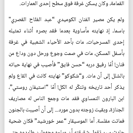
القمامة، وكان يسكن غرفة فوق سطح إحدى العمارات.
ولم يكن مصير الفنان الكوميدي “عبد الفتّاح القصري"
باسما، إذ نهايته مأساوية بعدما فقد بصره أثناء تمثيله
إحدى المسرحيات، مات بأحد الأحياء الشعبية في غرفة
بأسفل المسكن، مات في صمت وجوع ورحل دون وداع من
فنان! أمّا رفيق دربه “حسن فايق” فأصيب في نهاية حياته
بالشلل إلى أن مات. و“شكوكو” نهايته كانت في القاع ولم
يذكر أحد تاريخه وتنكّر له الكل! أمّا “استيفان روستي”،
ابن البارون النمساوي فقد مات وجمع الناس له مصاريف
الجنازة، وبقيت زوجته بدون مورد... إلى أن أصيبت بالجنون
فماتت مفلسة. أما الموسيقار “عمر خورشيد” فكان ضحية
حادث سير تقول شقيقته أن وراءه مجهولين طاردوه حتى