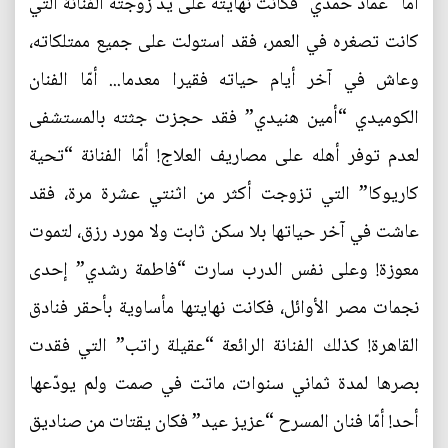
أمّا "عماد حمدي" فكانت نهايته على يد زوجته الفنانة التي
كانت تصغره في العمر، فقد استولت على جميع ممتلكاته،
وعاش في آخر أيام حياته فقيرا معدما... أمّا الفنان
الكوميدي “أمين هنيدي” فقد حجزت جثته بالمستشفى
لعدم توفر أهله على مصاريف العلاج! أمّا الفنانة “تحية
كاريوكا” التي تزوجت أكثر من اثنتي عشرة مرة، فقد
عاشت في آخر حياتها بلا سكن ثابت ولا مورد رزق، لتموت
معوزة! وعلى نفس الدرب سارت “فاطمة رشدي” إحدى
نجمات مصر الأوائل، فكانت نهايتها مأساوية بأحقر فنادق
القاهرة! كذلك الفنانة الرائعة “عقيلة راتب” التي فقدت
بصرها لمدة ثماني سنوات، ماتت في صمت ولم يودّعها
أحد! أمّا فنان المسرح “عزيز عيد” فكان يقتات من صناديق