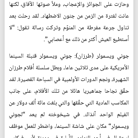
وحازت على الجوائز والإعجاب، وملأ صوتها الآفاق، لكنها
عانت لفترة من الزمن من جنون الاضطهاد. لقد رحلت بعد
تناول جرعة مفرطة من المنوّم وتركت رسالة تقول: “لا
أستطيع العيش أكثر من ذلك مع أعصابي”.
جوني ويسمولر (طرزان): جوني ويسمولر قنبلة السينما
الأمريكية على مدى ثلاثين عاما، وبطل سلسلة أفلام طرزان
الشهيرة، ونجم الدورات الأولمبية في السباحة القصيرة. لقد
حقّق نجاحا جماهيريا هائلا من تلك الأفلام، على جانب
المكاسب المادية التي حقّقها والتي بلغت مائة ألف دولار عن
الفيلم الواحد آنذاك. في شيخوخته لم يعد “لجوني
ويسمولر“ مكان على شاشة السينما، واضطر للعمل موظف