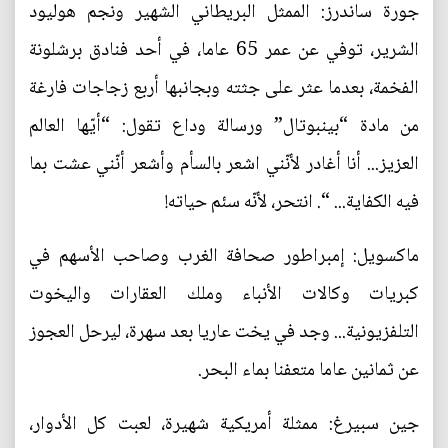
جورة ساندرز: الممثل البريطاني الشهير ونجم هوليود
الشرير، توفي عن عمر 65 عاما، في أحد فنادق برشلونة
الفخمة، بعدما عثر على جثته وبجانبها أربع زجاجات فارغة
من مادة “بينبوتال” ورسالة وداع تقول: “أيّها العالم
العزيز... أنا أغادر لأنّني اشعر بالسأم وأشعر أنّني عشت بما
فيه الكفاية... “. انتحر، لأنّه سئم حياته!
ماكسويل: إمبراطور صحافة الغرب وصاحب الأسهم في
كبريات وكالات الأنباء وملك العقارات واليخوت
التلفزيونية... وجد في يخت عاريا بعد سهرة، ليرحل العجوز
عن ثمانين عاما متعفنا بماء البحر.
جين سبيرغ: ممثلة أمريكية شهيرة، لعبت كل الأدوار،