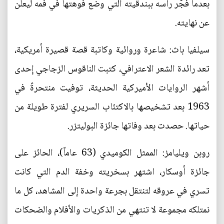
بعدما فجّر رأسه ببندقيته التي وضع فوهتها في فمه ليعلن
عن نهايته.
سيلفيا باث: شاعرة وروائية وكاتبة قصة قصيرة أمريكية،
تعد رائدة الشعر الاعترافي، كتبت الناقوس الزجاجي إحدى
أشهر الروايات الأميركية الحديثة، توفيت منتحرةً في
1963 بعد تشخيصها بالاكتئاب السريري لفترة طويلة من
حياتها. حصدت بعد وفاتها جائزة البوليتزر.
روبن ويليامز: الممثل الكوميدي (63 عاماً)، الحائز على
جائزة أوسكار، اشتهر بسخريته وخفة الدم التي كانت
تسري في عروقه لتنتقل بجرعة واحدة إلى المشاهد، كل ما
نمتلكه مجموعة لا تنتهي من الذكريات والأفلام والضحكات