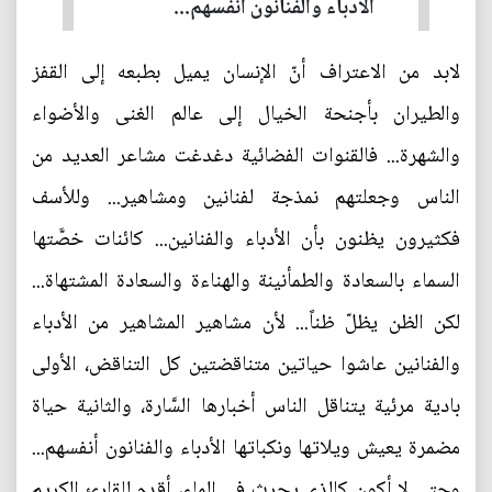
الأدباء والفنانون أنفسهم...
لابد من الاعتراف أنّ الإنسان يميل بطبعه إلى القفز
والطيران بأجنحة الخيال إلى عالم الغنى والأضواء
والشهرة... فالقنوات الفضائية دغدغت مشاعر العديد من
الناس وجعلتهم نمذجة لفنانين ومشاهير... وللأسف
فكثيرون يظنون بأن الأدباء والفنانين... كائنات خصَّتها
السماء بالسعادة والطمأنينة والهناءة والسعادة المشتهاة...
لكن الظن يظلّ ظناً... لأن مشاهير المشاهير من الأدباء
والفنانين عاشوا حياتين متناقضتين كل التناقض، الأولى
بادية مرئية يتناقل الناس أخبارها السَّارة، والثانية حياة
مضمرة يعيش ويلاتها ونكباتها الأدباء والفنانون أنفسهم...
وحتى لا أكون كالذي يحرث في الماء، أقدم للقارئ الكريم