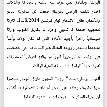
البريئة، ويليامز الذي عرف عنه النكتة والحذاقة والذكاء.
اختار لنفسه الرحيل بطريقة جمعت كل سخرية العالم
والأقدار، فقرر الانتحار نهار الإثنين 11/8/2014، تاركاً
لمعجبيه صدمة لا تنتهي وحزناً لا يفارق القلوب، وإرثاً
سينمائياً زاخراً بأجود الأفلام التي لم تكن لولاه، وأملاً
متجدداً باستمرار روحه المطلة عبر الشاشات التي خصصت
في الوقت الحالي حيزاً كبيراً من وقتها لعرض أفلامه رثاء
له وتمجيداً للراحل ولمسيرته الفنية الرائعة.
ألفيس برسلي: ملك “الروك” الشهير، مازال الجدل مستمرا
حول ظروف وفاته، هل انتحر أم مات؟ التحقيقات أكدّت
أنّ رحيله المبكر جاء نتيجة لنهمه الشديد للطعام!