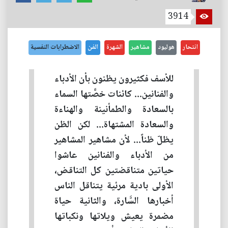
3914
انتحار
هوليود
مشاهير
الشهرة
الفن
الاضطرابات النفسية
للأسف فكثيرون يظنون بأن الأدباء
والفنانين... كائنات خصَّتها السماء
بالسعادة والطمأنينة والهناءة
والسعادة المشتهاة... لكن الظن
يظلّ ظناً... لأن مشاهير المشاهير
من الأدباء والفنانين عاشوا
حياتين متناقضتين كل التناقض،
الأولى بادية مرئية يتناقل الناس
أخبارها السَّارة، والثانية حياة
مضمرة يعيش ويلاتها ونكباتها