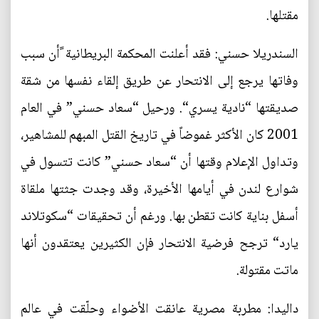
مقتلها.
السندريلا حسني: فقد أعلنت المحكمة البريطانية ًأن سبب
وفاتها يرجع إلى الانتحار عن طريق إلقاء نفسها من شقة
صديقتها “نادية يسري“. ورحيل “سعاد حسني” في العام
2001 كان الأكثر غموضاً في تاريخ القتل المبهم للمشاهير،
وتداول الإعلام وقتها أن “سعاد حسني” كانت تتسول في
شوارع لندن في أيامها الأخيرة، وقد وجدت جثتها ملقاة
أسفل بناية كانت تقطن بها. ورغم أن تحقيقات “سكوتلاند
يارد“ ترجح فرضية الانتحار فإن الكثيرين يعتقدون أنها
ماتت مقتولة.
داليدا: مطربة مصرية عانقت الأضواء وحلّقت في عالم