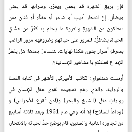
فإن بريق الشهرة قد يعمي ويغرّر، وسرابها قد يفني
ويضلّل. إنّ انتحار أديب أو شاعر أو مفكِّر أو فنان ممن
يمتلكون من الشهرةِ والثروة ما يحلم به كثُرٌ من عشَّاقِ
الحياة، يضطرُّنا للمرور على حياتهم وظروفهم مرور الراغب
بمعرفةِ أسرار جنون هكذا نهايات، لنتساءلَ بعدها: هل يغفرُ
الإبداع فعلتكم يا مشاهير الإنسانية؟.‏‏
أرنست همنغواي: الكاتب الأميركي الأشهر في كتابة القصة
والرواية، والذي رغم تمجيده لقوى عقل الإنسان في
رواياتٍ مثل (الشيخ والبحر) و(لمن تُقرع الأجراس) و
(وداعاً للسلاح) إلا أنه وفي عام 1961 وبعد ثلاثة أسابيع
من تجاوزه الثانية والستين، قام بوضعِ حدٍّ لحياته بالانتحار،