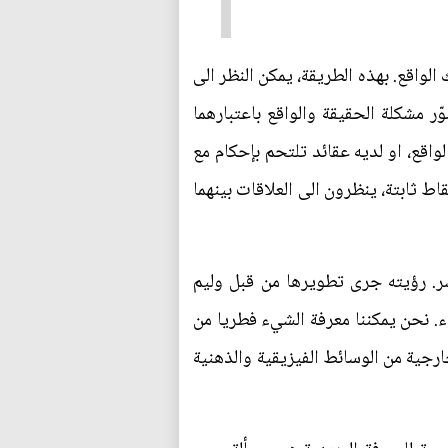
بشكل صحيح لذلك الواقع. بهذه الطريقة، يمكن النظر الى
ر مشكلة الحقيقة والواقع باعتبارهما
لواقع، او لديه عقائد تلتحم بإحكام مع
ط ثابتة، ينظرون الى العلاقات بينهما
 Charles sanders peirce في القرن التاسع عشر. رؤيته جرى تطويرها من قبل وليم
 نحن يمكننا معرفة الشيء فطريا من
خارجية من الوسائط الفيزيقية والذهنية