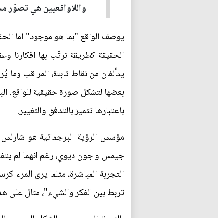
واللاواقعيين هي تصوّر مشك
الحقيقة كطريقة نرتّب بها افكارنا وع
يتألفان من نقاط ثابتة، المراقب وما يُ
بعضها لتشكل صورة حقيقية للواقع. البر
باعتبارها تتميز بالتدفق والتغيير.
جيمس و جون ديوي، رغم انهما لم يتف
التجربة المباشرة، مثلما يرى المرء كرس
تربط بين الفكر والشيء"، مثال على هذ