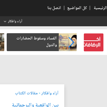
الرئيسية
|
كل المواضيع
|
اتصل بنا
آراء وافكار
س
عين كتب لنفسه
الفساد وسقوط الحضارات
والدول
آراء وافكار
-
مقالات الكتاب
بين الواقعية والبرجماتية