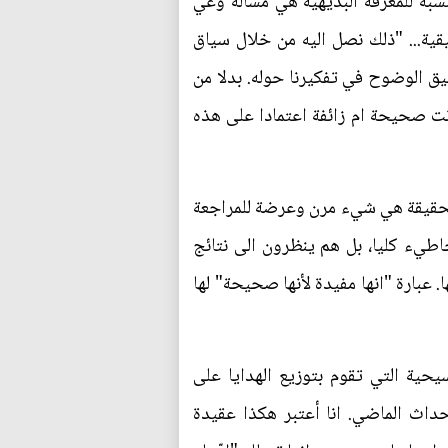
سبة للمعرفة البديهية هي مسألة وعي
يقية... "ذلك نصل اليه من خلال سياق
قيق الوضوح في تفكيرنا حوله. بدلا من
انت صحيحة ام زائفة اعتمادا على هذه
 الحقيقة هي شيء مرن وعرضة للمراجعة
خاطيء كليا، بل هم ينظرون الى نتائج
عبارة "انها مفيدة لأنها صحيحة" لها
حية التي تقوم بتوزيع الهدايا على
أحداث الماضي. انا أعتبر هكذا عقيدة