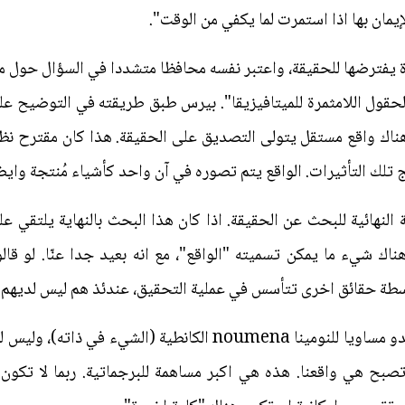
لإيمان بها اذا استمرت لما يكفي من الوقت".
ة يفترضها للحقيقة، واعتبر نفسه محافظا متشددا في السؤال حول 
لحقول اللامثمرة للميتافيزيقا". بيرس طبق طريقته في التوضيح على
ى هناك واقع مستقل يتولى التصديق على الحقيقة. هذا كان مقترح نظر
ج تلك التأثيرات. الواقع يتم تصوره في آن واحد كأشياء مُنتجة وايض
ة النهائية للبحث عن الحقيقة. اذا كان هذا البحث بالنهاية يلتقي ع
ناك شيء ما يمكن تسميته "الواقع"، مع انه بعيد جدا عنّا. لو قالو
واسطة حقائق اخرى تتأسس في عملية التحقيق، عندئذ هم ليس لديهم ر
الواقع ربما موجود للبرجماتيين لكنه يبدو مساويا للنومينا noumena 
صبح هي واقعنا. هذه هي اكبر مساهمة للبرجماتية. ربما لا تكون ه