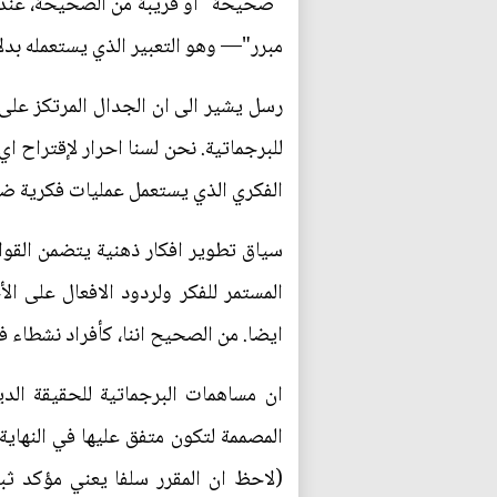
"صحيحة" او قريبة من الصحيحة، عندما ت
مبرر"— وهو التعبير الذي يستعمله بدلا
رسل يشير الى ان الجدال المرتكز على ا
للبرجماتية. نحن لسنا احرار لإقتراح ا
الفكري الذي يستعمل عمليات فكرية ضمن
سياق تطوير افكار ذهنية يتضمن القواني
المستمر للفكر ولردود الافعال على ا
ايضا. من الصحيح اننا، كأفراد نشطاء ف
ان مساهمات البرجماتية للحقيقة الديا
المصممة لتكون متفق عليها في النهاية
(لاحظ ان المقرر سلفا يعني مؤكد ثب