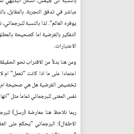
بالنسبة الى جيمس، الشكل البديهي لل
مباشر في تدفق التجربة. بالمقابل، با
يوفره العالم". لذا بالنسبة للبرجماتي
التفكير بالفرضية اما كصحيحة بالمطلق
الاعتبارات.
ومن هنا بدلاً من الاقتراب نحو الحقي
اعتمادا على ما اذا كانت "تعمل" ام ل
تخصيص الفرضية هل هي صحيحة ام كاذبة،
نفس المعنى للبرجماتي تماما مثل "انها
ربما نلاحظ هنا معارضة (رسل) للبرج
الاطفال): البرجماتي "يحكم على العقي