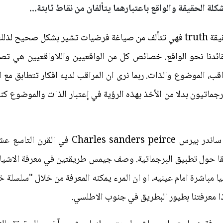
لة الحقيقة والواقع باعتبارهما يتألفان من نقاط ثابتة...
يوصف الواقع "بما هو موجود" اما الحقيقة truth فهي تتألف من صياغة فرضيات تشير 
قائدنا نحو الواقع. خصائص كل من الواقعيين واللاواقعيين هي تصوّ
راقب، الموضوع والذات. ربما نرى ان المراقب لديه افكار تتطابق مع ا
جماتيون بدلا من الأخذ بهذه الرؤية في إعتبار الذات والموضوع كنقا
مؤسس الرؤية البرجماتية هو شارلس ساندر بيرس
قا حول تطبيق البرجماتية. وصف جيمس طريقتين في معرفة الاشياء.
يا مباشرة امام عينيه، او ان المرء يمكنه المعرفة من خلال "سلسلة 
ا معرفتنا بطيور البطريق في جنوب الاطلسي.