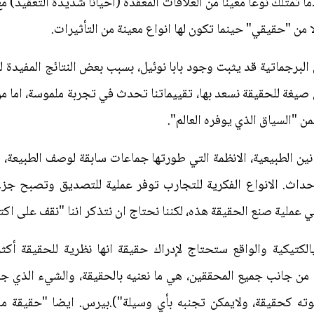
متلك نوعا معينا من العلاقات المعقدة (احيانا شديدة التعقيد) مع ا
 من "حقيقي" حينما تكون لها انواع معينة من التأثيرات.
لبرجماتية قد يثبت وجود بابا نوئيل، بسبب بعض النتائج المفيدة ل
ي صيغة للحقيقة نسعد بها، تقييماتنا تحدث في تجربة ملموسة، اما من 
 "السياق الذي يوفره العالم".
ن الطبيعية، الانظمة التي طورتها جماعات سابقة لوصف الطبيعة، ال
لأحداث. الانواع الفكرية للتجارب توفر عملية للتصديق وتصبح ج
ي عملية صنع الحقيقة هذه، لكننا نحتاج ان نتذكر اننا "نقف على اكت
لكتيكية والواقع ستحتاج لإدراك حقيقة انها نظرية للحقيقة أكثر
 من جانب جميع المحققين، هي ما نعنيه بالحقيقة، والشيء الذي جر
وته كحقيقة، ولايمكن تجنبه بأي وسيلة").بيرس. ايضا "حقيقة ما