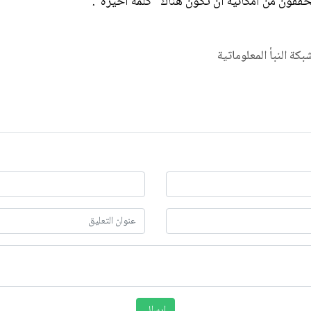
حققون من امكانية ان تكون هناك "كلمة اخيرة".
شبكة النبأ المعلوماتية