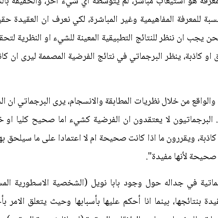
معرفة هو استيعاب مباشر، لم يتوسطه اي شيء آخر، والحقيقة بالن
لنسبة للمعرفة المفاهيمية وغير المباشرة، لكي نعرف ان العقيدة حق
، نحن يجب ان ننظر للنتائج التطبيقية المعينة للشيء او النظرية لتح
 او كاذبة، ينظر البرجماتي في نتائج الفرضية المصممة ليرى ان ك
قة والواقع من خلال نظريات المطابقة والانسجام، يرى البرجماتي ان
ا. البرجماتيون لا يعتقدون ان الفرضية كشيء اما صحيح كليا او 
 ويقررون ما اذا كانت صحيحة ام لا اعتمادا على ما سيلحق بها. 
 صحيحة لأنها مفيدة".
ماتية في جداله حول وجود بابا نويل (الشخصية الاسطورية المسي
دة بنتائجها، بينما انا أحكم عليها بأسبابها وحيث يتعلق الامر ب