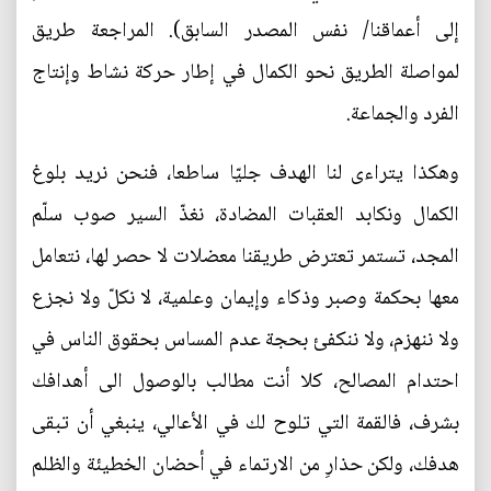
إلى أعماقنا/ نفس المصدر السابق). المراجعة طريق
لمواصلة الطريق نحو الكمال في إطار حركة نشاط وإنتاج
الفرد والجماعة.
وهكذا يتراءى لنا الهدف جليّا ساطعا، فنحن نريد بلوغ
الكمال ونكابد العقبات المضادة، نغذّ السير صوب سلّم
المجد، تستمر تعترض طريقنا معضلات لا حصر لها، نتعامل
معها بحكمة وصبر وذكاء وإيمان وعلمية، لا نكلّ ولا نجزع
ولا ننهزم، ولا ننكفئ بحجة عدم المساس بحقوق الناس في
احتدام المصالح، كلا أنت مطالب بالوصول الى أهدافك
بشرف، فالقمة التي تلوح لك في الأعالي، ينبغي أن تبقى
هدفك، ولكن حذارِ من الارتماء في أحضان الخطيئة والظلم