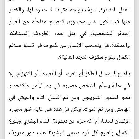
العمل المغايرة، سوف يواجه عقبات لا حدود لها، والكثير
منها قد تكون غير محسوبة، فتصبح مفاجأة من العيار
المدمّر للشخصية، في مثل هذه الظروف المتشابكة
والمعقدة، هل ينسحب الإنسان عن طموحه في تسلق سلالم
الكمال لبلوغ سقوف المجد العالية؟.
بالطبع لا مجال للتلكؤ أو التردد أو التثبيط أو الانهزام، إلا
في حالة يسلّم الشخص مصيره في يد اليأس والانحدار
نحو الضمور التدريجي ومن ثم الفشل التام والعيش في
الهامش ومن ثم الموت، ولكن هل هذه هي غاية خلق مجيء
الإنسان للدنيا، أم أنه جزء من ديمومة البناء البشري وبلوغ
الكمال، بالطبع كل فرد ينتمي للبشرية عليه دور معروف