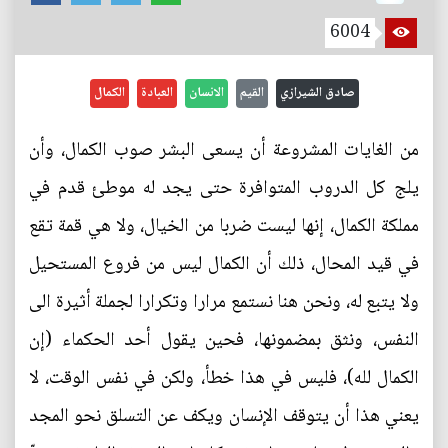
6004
صادق الشيرازي
القيم
الانسان
العبادة
الكمال
من الغايات المشروعة أن يسعى البشر صوب الكمال، وأن
يلج كل الدروب المتوافرة حتى يجد له موطئ قدم في
مملكة الكمال، إنها ليست ضربا من الخيال، ولا هي قمة تقع
في قيد المحال، ذلك أن الكمال ليس من فروع المستحيل
ولا يتبع له، ونحن هنا نستمع مرارا وتكرارا لجملة أثيرة الى
النفس، ونثق بمضمونها، فحين يقول أحد الحكماء (إن
الكمال لله)، فليس في هذا خطأ، ولكن في نفس الوقت، لا
يعني هذا أن يتوقف الإنسان ويكف عن التسلق نحو المجد