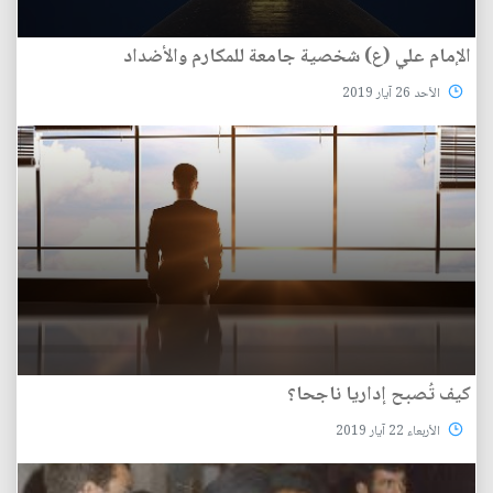
الإمام علي (ع) شخصية جامعة للمكارم والأضداد
الأحد 26 آيار 2019
كيف تُصبح إداريا ناجحا؟
الأربعاء 22 آيار 2019