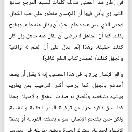
في إطار هذا المعنى هنالك كلمات للسيد المرجع صادق
الشيرازي يأتي فيها أن (الإنسان مفطور على حب الكمال،
فحتى الذي ليس عنده علم يحبّ أن يقال عنه عالِم، ويفرح
بذلك. كما أنّ الجاهل لا يرضى أن يقال عنه جاهل وإن كان
كذلك حقيقة. وهذا إنّما يدلّ على أنّ العلم له واقعية
والجهل كذلك/ المصدر كتاب العلم النافع).
واقع الإنسان يزج به في هذا المسعى، إنه لا يقبل أن يسمه
أحدهم بالجهل، كما يرحب أكبر الترحيب بمن يطريه
ويشيد بشخصه ويُلصق به صفات التفوق والامتياز، وهذا
كما سبق ذكره جزء من تركيبة البشر العقلية والنفسية،
ولكن حين يقتحم الإنسان، سواء بصفته الفردية أو بصفة
الانتماء لجماعة، معترك الحياة ويشق طريقه في مضامير