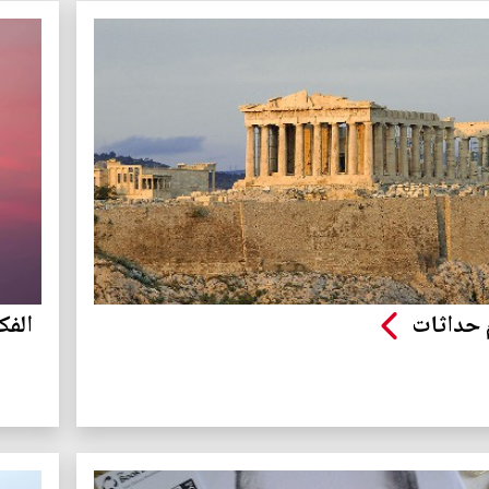
 حداثات
الفك