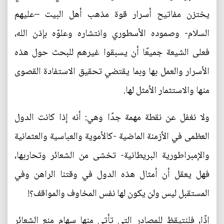
يختزن مفاتيح أسرار قوة مذهب أهل البيت –عليهم
السلام- وصموده الأسطوري وانتشاره وعلوّه بإذن الله،
فعلى الشيعة جميعًا أن يسبقوا غيرهم للبحث حول هذه
الأسرار والعمل بها وبما يقتضي تحقيق الاستفادة القصوى
منها والاستثمار الأمثل لها.
ولا نغفل عن نقطة مهمة جدًا وهي: أنه إذا كانت الدول
العظمى في الأزمنة الماضية -كالأموية والعباسية والعثمانية
والإمبراطورية البريطانية- تخشى من الشعائر وتحاربها،
فهل يعقل أن أمثال هذه الدول في وقتنا الراهن وفي
المستقبل ليس ولن يكون لها نفس المخاوف والمواقف؟!
إذًا، فلنتيقظ للمصادر التي تأتي منها سهام منع الشعائر