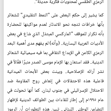
الرمزي الطقسي لمحتويات فكرية حديثة".
كما يشير إلى حكم البعض على "النمط التقليدي" للشعائر
بأنها خرافات تتجه نحو الاندثار لعدم مواكبتها للحضارة
بأنه تكرار للموقف "الماركسي المبتذل الذي شاع في بعض
الأدبيات العربية اليسارية.. (وأنه) لم يفهم مدى أهمية البعد
الرمزي الكامن في الإبداع الثقافي بما فيه سيميائية الشعائر
الدينية.. فقد استعان بها الإمام موسى الصدر منبرًا فعَّالاً في
نشر آرائه الإصلاحية.. وبينت بعض الأبحاث الميدانية
فاعلية هذه الاحتفالات في إنعاش روح المقاومة ضد
الاحتلال الإسرائيلي في جنوب لبنان، كما أنها تحولت في
عام ١٩٩٥م إلى إطار للقاءات بين الطوائف الدينية لإظهار
التضامن الوطني اللبناني. تبين هذه التطورات أن الرموز