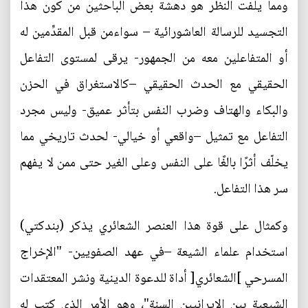
ومما يلفت النظر هو دهشة بعض الباحثين من كون هذا
التجسيد للرسالة العاشورائية – سواءمن قبل المقدِّمين له
أو المتفاعلين معه من الجمهور- يرقى لمستوى التفاعل
الحقيقي مع الحدث الحقيقي –كالاستغراق في الحزن
والبكاء والهتاف وضرب النفس بتأثر عميق- وليس مجرد
التفاعل مع تمثيل –واقعي أو خيالي- لحدث تاريخي مما
يخلّف أثرًا بالغًا على النفس وعلى الغير حتى ممن لا يفهم
سر هذا التفاعل.
وكمثال على قوة هذا العنصر الشعائري يذكر (بندكتي)
استخدام علماء الشيعة –في عهد الصفويين- "الإخراج
المسرحي ]الشعائري[ أداة للدعوة الدينية ونشر المعتقدات
الشيعية بين الإيرانيين السنة"، وهو الأمر الذي كتب له