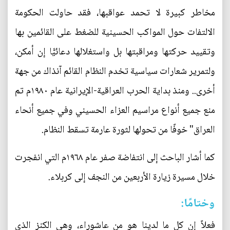
مخاطر كبيرة لا تحمد عواقبها، فقد حاولت الحكومة
الالتفات حول المواكب الحسينية للضغط على القائمين بها
وتقييد حركتها ومراقبتها بل واستغلالها دعائيًّا إن أمكن،
ولتمرير شعارات سياسية تخدم النظام القائم آنذاك من جهة
أخرى.. ومنذ بداية الحرب العراقية-الإيرانية عام ١٩٨٠م تم
منع جميع أنواع مراسيم العزاء الحسيني وفي جميع أنحاء
العراق" خوفًا من تحولها لثورة عارمة تسقط النظام.
كما أشار الباحث إلى انتفاضة صفر عام ١٩٦٨م التي انفجرت
خلال مسيرة زيارة الأربعين من النجف إلى كربلاء.
وختامًا:
فعلاً إن كل ما لدينا هو من عاشوراء، وهي الكنز الذي