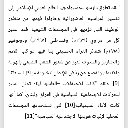
"لقد تطرق دارسو سوسيولوجيا العالم العربي الإسلامي إلى
تفسير المراسيم العاشورائية وحاولوا فهمها من منظور
الوظيفة التي تؤديها في المجتمعات الشيعية. فقد اعتبر
كل من مزاوي (١٩٧٩م) وقساطلي (١٩٩٧م) ودونوهيو
(١٩٩٨م) شعائر العزاء الحسيني بما فيها مواكب اللطم
والجنازير والسيوف تعبر عن شعور الشعب الشيعي بالهوية
والانتماء وتفصح عن رفض الإذعان لنخبوية مراكز السلطة"
[9]، ولقد "كانت الاحتفالات –العاشورائية- تمثل المنبر
للحركات الاجتماعية السياسية في العراق ولبنان، كما أنها
كانت الأداة السيميائية[10] التي تستخدمها المجتمعات
المحلية لإثبات هويتها الاجتماعية السياسية"[11].