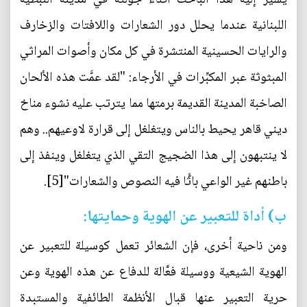
اللبنانية عندما يحلل دور الشعارات واللافتات والزخارف
والرايات الحسينية المنتشرة في كل مكان وأصوات المراثي
المبثوثة عبر المكبِّرات في الأرجاء: "لقد عمَّت هذه الألحان
الصاخبة المدينة القديمة برمتها مما يترتب عليه نشوء مناخ
ديني قاهر يحيط بالناس ويتغلغل إلى قرارة لاوعيهم.. وهم
لا ينتبهون إلى هذا الضجيج التقي الذي يتغلغل وينفذ إلى
باطنهم غير الواعي باثًّا فيه النصوص والشعارات"[5].
ب) أداة للتعبير عن الهوية وحمايتها:
ومن ناحية أخرى، فإن الشعائر تعمل كوسيلة للتعبير عن
الهوية الشيعية ووسيلة فعَّالة للدفاع عن هذه الهوية وعن
حرية التعبير عنها قبال الأنظمة الطائفية والمستبدة