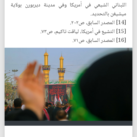
اللبناني الشيعي في أمريكا وفي مدينة ديربورن بولاية
ميشيغن بالتحديد.
[14] المصدر السابق، ص٢٠٢.
[15] التشيع في أمريكا، لياقت تاكيم، ص٧٣.
[16] المصدر السابق، ص٧١.