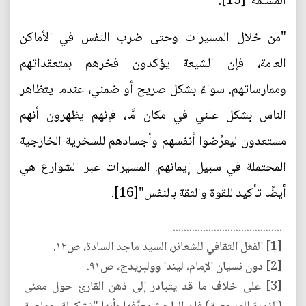
المسلمة"[15].
"من خلال المسيرات وحتى ضرب النفس في الأماكن
العامة، فإن الشيعة يؤكدون فخرهم بمتعقداتهم
وممارساتهم. سواءً بشكل صريح أو ضمني، عندما يتظاهر
الناس بشكل علني في مكان مَّا، فإنهم يظهرون أنهم
مستعدون ليعرِّضوا أنفسهم وأجسادهم للسخرية الخارجية
المحتملة في سبيل إيمانهم. المسيرات عبر الشوارع هي
أيضًا تأكيد للقوة والثقة بالنفس"[16].
........................................
[1] الفعل الثقافي للشعائر، السيد ماجد السادة، ص١٢.
[2] دون نسيان الإمام، ليندا وولبريدج، ص٩١.
[3] على خلاف ما قد يتبادر إلى ذهن القارئ حول معنى