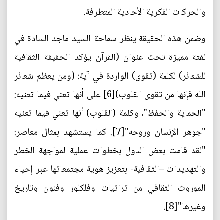
والحركات الفكرية الأحادية المتطرفة.
وضمن هذه الحقيقة ينظر سماحة السيد ماجد السادة في
لفتة مميزة تحت عنوان (القرآن يؤكد الحقيقة الثقافية
للشعائر) لكلمة (تقوى) الواردة في آية: (ومن يعظم شعائر
الله فإنها من تقوى القلوب)[6] على أنها تعني فيما تعنيه:
"الحماية والحفظ"، وكلمة (القلوب) أنها تعني فيما تعنيه
"جوهر الإنسان وروحه"[7]. كما يستشهد بمثال معاصر:
"لقد قامت بعض الدول بخطوات عملية لمواجهة الخطر
والتهديدات –الثقافية- بتعزيز هوية مجتمعاتها عبر إحياء
الموروث الثقافي من تراثيات وفلكلور وفنون وتاريخ
وغيرها"[8].