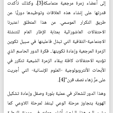
إلى أعضاء زمرة مرجعية متماسكة[3]، وكذلك تأكدت
قدرتها على إنشاء هذه العلاقات وتوطيدها دوريًّا عن
طريق التكرار الموسمي. من هذا المنطلق اعتبرنا
الاحتفالات العاشورائية بمثابة الإطار العام للتنشئة
الاجتماعية-الثقافية التي تبذل فاعليتها في سبيل تكوين
الزمرة المرجعية وإعادة تكوينها.. فكرة الدور الحاسم الذي
تؤديه الاحتفالات كافلة ببقاء الزمرة الشيعية تتكرر في
الأبحاث الأنثروبولوجية -العلوم الإنسانية- التي أجريت
على مرِّ زهاء نصف قرن"[4].
وهذا الدور للشعائر في عملية بلورة وصقل وإعادة تشكيل
الهوية يتجاوز مرحلة الوعي لينفذ لمرحلة اللاوعي كما
يشير إليه هذا الباحث أثناء جولته في مدينة النبطية