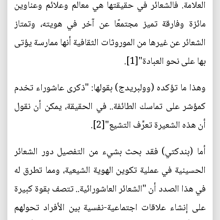
العلامة. فالشعائر في حقيقتها هي معالم وعلائم وعناوين
مائزة وفارقة تميز مجتمعًا عن آخر في هويته، وتمتاز
الشعائر عن غيرها من الموروثات الثقافية أنها ممارسة يؤتى
بها على نحو العبادة"[1].
وهذا ما تؤكده (وولبريدج) بقولها: "ذكرى عاشوراء تخدم
كمؤشر على تماسك الطائفة.. في الحقيقة، يمكن أن نقول
أن هذه الشعيرة تعرِّف التشيع"[2].
أما (بندكتي) فقد بحث بشيء من التفصيل دور الشعائر
الحسينية في عملية تكوين الهوية الشيعية، ومما تطرق له
في هذا الصدد أن "الشعائر العاشورائية.. تتصف بقوة كبيرة
على إنشاء علاقات اجتماعية-نفسية بين الأفراد تحولهم