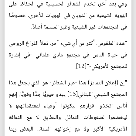
وفي بعد آخر، تخدم الشعائر الحسينية في الحفاظ على
الهوية الشيعية من الذوبان في الهويات الأخرى، خصوصًا
في المجتمعات غير الشيعية وغير المسلمة أصلاً.
"هذه الطقوس، أكثر من أي شيء آخر، تملأ الفراغ الروحي
في حياة الناس في مجتمع مادي علماني -في إشارة
للمجتمع الأمريكي-"[12].
"إن (إعلان التمايز) هذا -عبر الشعائر- هو الذي يجعل هذا
المجتمع الشيعي اللبناني[13] يبدو حيويًّا جدًّا وقويًّا. إنهم
أناس اتخذوا قرارهم ليكونوا أوفياء لمعتقداتهم؛ لا
ليخضعوا لضغوطات التماثل والتطابق لا مع الثقافة
الأمريكية الأكبر ولا مع إخوانهم السنة.. البعض ربما