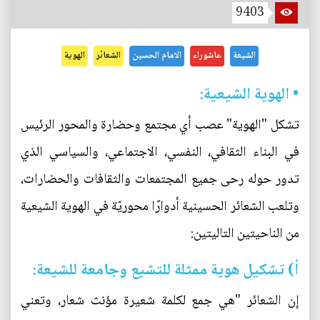
9403
الشيعة
عاشوراء
الامام الحسين
الشعائر
الهوية
• الهوية الشيعية:
تشكل "الهوية" عصب أي مجتمع وحضارة والمحور الرئيس
في البناء الثقافي، النفسي، الاجتماعي، والسياسي الذي
تدور حوله رحى جميع المجتمعات والثقافات والحضارات،
وتلعب الشعائر الحسينية أدوارًا محوريّة في الهوية الشيعية
من الناحيتين التاليتين:
أ) تشكيل هوية ممثلة للتشيع وجامعة للشيعة:
إن الشعائر "هي جمع لكلمة شعيرة مؤنث شعار، وتعني