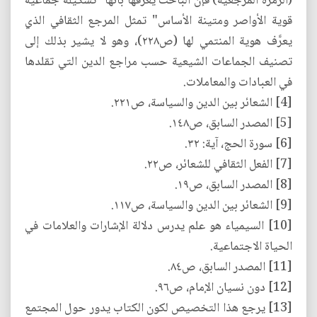
(الزمرة المرجعية) فإن الباحث يعرَّفها بأنها "تشكيلة جماعية
قوية الأواصر ومتينة الأساس" تمثل المرجع الثقافي الذي
يعرَّف هوية المنتمي لها (ص٢٢٨)، وهو لا يشير بذلك إلى
تصنيف الجماعات الشيعية حسب مراجع الدين التي تقلدها
في العبادات والمعاملات.
[4] الشعائر بين الدين والسياسة، ص٢٢١.
[5] المصدر السابق، ص١٤٨.
[6] سورة الحج، آية: ٣٢.
[7] الفعل الثقافي للشعائر، ص٢٢.
[8] المصدر السابق، ص١٩.
[9] الشعائر بين الدين والسياسة، ص١١٧.
[10] السيمياء هو علم يدرس دلالة الإشارات والعلامات في
الحياة الاجتماعية.
[11] المصدر السابق، ص٨٤.
[12] دون نسيان الإمام، ص٩٦.
[13] يرجع هذا التخصيص لكون الكتاب يدور حول المجتمع