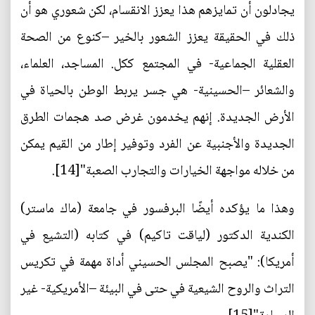
يجادلون أن تمايزهم هذا يعزز الانقسام، لكن شعوري هو أن
ذلك في الحقيقة يعزز الشعور بالخير –كنوع من الصحة
العقلية الجماعية- في المجتمع ككل. المساجد، العلماء،
والشعائر –الحسينية- هي جسر يربط الوطن بالحياة في
الأرض الجديدة. إنهم يخدمون غرض صد هجمات الطرق
الجديدة والأجنبية عن الفرد وتوفير إطار من القيم يمكن
من خلاله مواجهة الخيارات والتجارب الصعبة"[14].
وهذا ما يؤكده أيضًا البرفسور في جامعة (ماك ماستر)
الكندية الدكتور (لياقت تاكيم) في كتابه (التشيع في
أمريكا): "يصبح المجلس الحسيني أداة مهمة في تكريس
التراث والروح الشيعية في حتى في البيئة –الأمريكية- غير