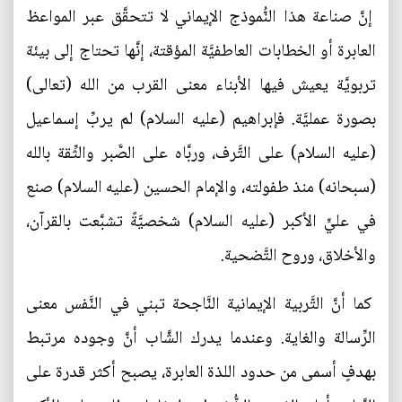
إنَّ صناعة هذا النُّموذج الإيماني لا تتحقَّق عبر المواعظ
العابرة أو الخطابات العاطفيَّة المؤقتة، إنَّها تحتاج إلى بيئة
تربويَّة يعيش فيها الأبناء معنى القرب من الله (تعالى)
بصورة عمليَّة. فإبراهيم (عليه السلام) لم يربِّ إسماعيل
(عليه السلام) على التَّرف، وربَّاه على الصَّبر والثِّقة بالله
(سبحانه) منذ طفولته، والإمام الحسين (عليه السلام) صنع
في عليٍّ الأكبر (عليه السلام) شخصيَّةً تشبَّعت بالقرآن،
والأخلاق، وروح التَّضحية.
كما أنَّ التَّربية الإيمانية النَّاجحة تبني في النَّفس معنى
الرِّسالة والغاية. وعندما يدرك الشَّاب أنَّ وجوده مرتبط
بهدفٍ أسمى من حدود اللذة العابرة، يصبح أكثر قدرة على