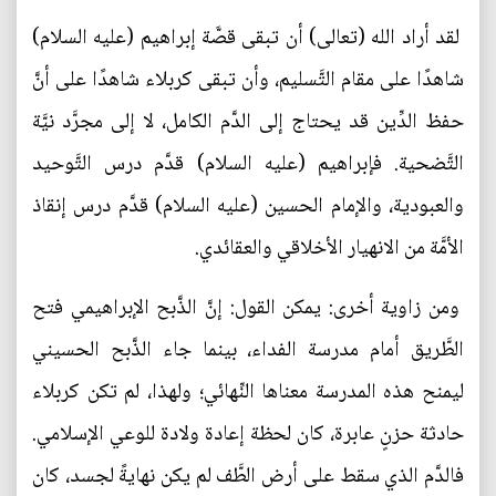
لقد أراد الله (تعالى) أن تبقى قصَّة إبراهيم (عليه السلام)
شاهدًا على مقام التَّسليم، وأن تبقى كربلاء شاهدًا على أنَّ
حفظ الدِّين قد يحتاج إلى الدَّم الكامل، لا إلى مجرَّد نيَّة
التَّضحية. فإبراهيم (عليه السلام) قدَّم درس التَّوحيد
والعبودية، والإمام الحسين (عليه السلام) قدَّم درس إنقاذ
الأمَّة من الانهيار الأخلاقي والعقائدي.
ومن زاوية أخرى: يمكن القول: إنَّ الذَّبح الإبراهيمي فتح
الطَّريق أمام مدرسة الفداء، بينما جاء الذَّبح الحسيني
ليمنح هذه المدرسة معناها النِّهائي؛ ولهذا، لم تكن كربلاء
حادثة حزنٍ عابرة، كان لحظة إعادة ولادة للوعي الإسلامي.
فالدَّم الذي سقط على أرض الطَّف لم يكن نهايةً لجسد، كان