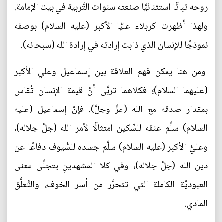
روحه ثباتًا استثنائيًّا صنعته سنوات التَّربية في بيت الإمامة.
ولهذا أظهرت كربلاء عليًّا الأكبر (عليه السلام) بوصفه
نموذجًا للإنسان الذي ذابت إرادته في إرادة الله (سبحانه).
ومن هنا يمكن فهم العلاقة بين إسماعيل وعلي الأكبر
(عليهما السلام)؛ فكلاهما تربَّى أنَّ قيمة الإنسان تُقاس
بمقدار صدقه مع الله (عزَّ وجلَّ). فإنَّ إسماعيل (عليه
السلام) سلَّم عنقه للسِّكين امتثالًا لأمر الله (جلَّ جلاله)،
وعليُّ الأكبر (عليه السلام) سلَّم جسده للسُّيوف دفاعًا عن
دين الله (جلَّ جلاله)، وفي كلا المشهدينِ يتجلَّى معنى
العبوديَّة الكاملة التي تتحرَّر من أسر الخوف، والتَّعلُّق
المادي.