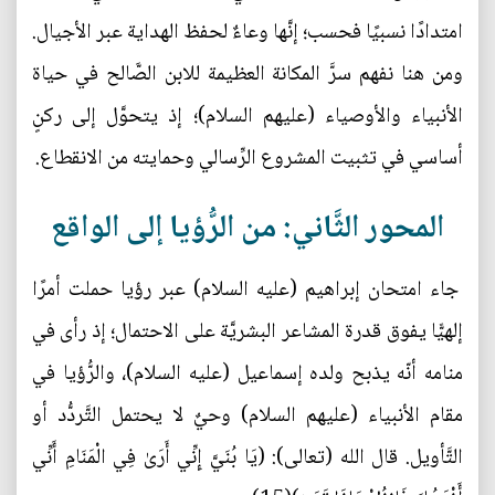
امتدادًا نسبيًا فحسب؛ إنَّها وعاءٌ لحفظ الهداية عبر الأجيال.
ومن هنا نفهم سرَّ المكانة العظيمة للابن الصَّالح في حياة
الأنبياء والأوصياء (عليهم السلام)؛ إذ يتحوَّل إلى ركنٍ
أساسي في تثبيت المشروع الرِّسالي وحمايته من الانقطاع.
المحور الثَّاني: من الرُّؤيا إلى الواقع
جاء امتحان إبراهيم (عليه السلام) عبر رؤيا حملت أمرًا
إلهيًّا يفوق قدرة المشاعر البشريَّة على الاحتمال؛ إذ رأى في
منامه أنّه يذبح ولده إسماعيل (عليه السلام)، والرُّؤيا في
مقام الأنبياء (عليهم السلام) وحيٌ لا يحتمل التَّردُّد أو
التَّأويل. قال الله (تعالى): (يَا بُنَيَّ إِنِّي أَرَىٰ فِي الْمَنَامِ أَنِّي