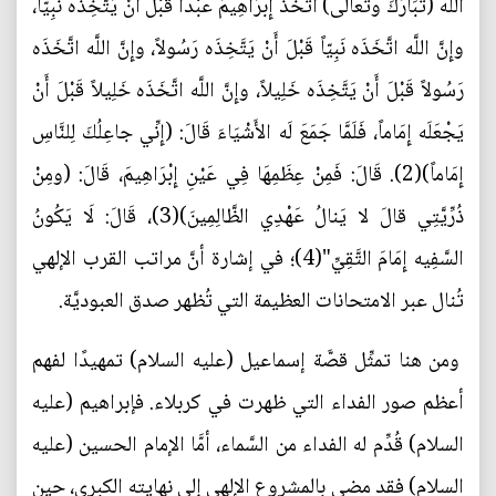
اللَّه (تَبَارَكَ وتَعَالَى) اتَّخَذَ إِبْرَاهِيمَ عَبْداً قَبْلَ أَنْ يَتَّخِذَه نَبِيّاً،
وإِنَّ اللَّه اتَّخَذَه نَبِيّاً قَبْلَ أَنْ يَتَّخِذَه رَسُولاً، وإِنَّ اللَّه اتَّخَذَه
رَسُولاً قَبْلَ أَنْ يَتَّخِذَه خَلِيلاً، وإِنَّ اللَّه اتَّخَذَه خَلِيلاً قَبْلَ أَنْ
يَجْعَلَه إِمَاماً، فَلَمَّا جَمَعَ لَه الأَشْيَاءَ قَالَ: (إِنِّي جاعِلُكَ لِلنَّاسِ
إِمَاماً)(2). قَالَ: فَمِنْ عِظَمِهَا فِي عَيْنِ إِبْرَاهِيمَ، قَالَ: (ومِنْ
ذُرِّيَّتِي قالَ لا يَنالُ عَهْدِي الظَّالِمِينَ)(3)، قَالَ: لَا يَكُونُ
السَّفِيه إِمَامَ التَّقِيِّ"(4)؛ في إشارة أنَّ مراتب القرب الإلهي
تُنال عبر الامتحانات العظيمة التي تُظهر صدق العبوديَّة.
ومن هنا تمثِّل قصَّة إسماعيل (عليه السلام) تمهيدًا لفهم
أعظم صور الفداء التي ظهرت في كربلاء. فإبراهيم (عليه
السلام) قُدِّم له الفداء من السَّماء، أمَّا الإمام الحسين (عليه
السلام) فقد مضى بالمشروع الإلهي إلى نهايته الكبرى، حين