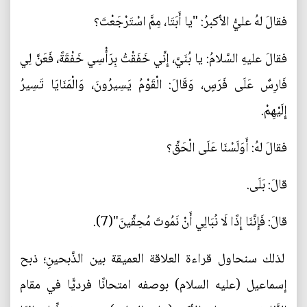
فقالَ لهُ عليُّ الأكبرُ: "يا أَبَتَا، مِمَّ اسْتَرْجَعْتَ؟
فقالَ عليهِ السَّلامُ: يا بُنَيَّ، إِنِّي خَفَقْتُ بِرَأْسِي خَفْقَةً، فَعَنَّ لِي
فَارِسٌ عَلَى فَرَسٍ، وَقَالَ: الْقَوْمُ يَسِيرُونَ، وَالْمَنَايَا تَسِيرُ
إِلَيْهِمْ.
فقالَ لهُ: أَوَلَسْنَا عَلَى الْحَقِّ؟
قالَ: بَلَى.
قالَ: فَإِنَّنَا إِذًا لَا نُبَالِي أَنْ نَمُوتَ مُحِقِّينَ"(7).
لذلك سنحاول قراءة العلاقة العميقة بين الذَّبحينِ؛ ذبح
إسماعيل (عليه السلام) بوصفه امتحانًا فرديًّا في مقام