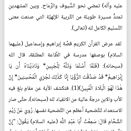
عليه وآله) تمضي نحو السُّيوف والرِّماح. وبين المشهدينِ
تمتدُّ مسيرة طويلة من التَّربية الإلهيَّة التي صنعت معنى
التَّسليم الكامل لله (تعالى).
لقد عرض القرآن الكريم قصَّة إبراهيم وإسماعيل (عليهما
السلام) بوصفها مدرسة في الطَّاعة المطلقة، قال الله
(سبحانه): (فَلَمَّا أَسْلَمَا وَتَلَّهُ لِلْجَبِينِ* وَنَادَيْنَاهُ أَن يَا
إِبْرَاهِيمُ* قَدْ صَدَّقْتَ الرُّؤْيَا إِنَّا كَذَٰلِكَ نَجْزِي الْمُحْسِنِينَ* إِنَّ
هَٰذَا لَهُوَ الْبَلَاءُ الْمُبِينُ)(1). فتكشف الآية عن مقامٍ بلغ فيه
الأب والابن درجةً عالية من الانقياد لله (سبحانه)، حتَّى صار
الاستعداد للتَّضحية أعظم من التَّضحية نفسها. رُويَ عَنْ زَيْدٍ
الشَّحَّامِ قَالَ: سَمِعْتُ أَبَا عَبْدِ اللَّه (عليه السلام) يَقُولُ: "إِنَّ