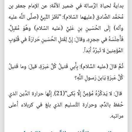
بدايةً لحياة الرِّسالة في ضمير الأمَّة؛ عن الإمام جعفر بن
مُحَمَّد الصَّادق (عليهما السّلام): "نَظَرَ النَّبِيُّ (صلَّى اللَّه عليه
وآله) إلَى الحُسَينِ بنِ عَلِيٍّ (عليه السّلام) وهُوَ مُقبِلٌ،
فَأَجلَسَهُ في حِجرِهِ، وقالَ: إنَّ لِقَتلِ الحُسَينِ حَرارَةً في قُلوبِ
المُؤمِنينَ لا تَبرُدُ أبَداً.
ثُمَّ قالَ (عليه السَّلام): بِأَبي قَتيلُ كُلِّ عَبرَةٍ، قيلَ: وما قَتيلُ
كُلِّ عَبرَةٍ يَابنَ رَسولِ اللَّهِ؟
قالَ: لا يَذكُرُهُ مُؤمِنٌ إلَّا بَكى"(21). إنَّها حرارة الدِّين الذي
حُفظ بالدَّم، وحرارة التَّسليم الذي بلغ في كربلاء أعلى
مراتبه.