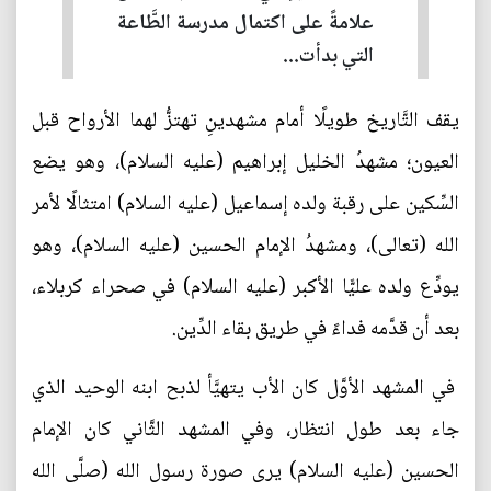
علامةً على اكتمال مدرسة الطَّاعة
التي بدأت...
يقف التَّاريخ طويلًا أمام مشهدينِ تهتزُّ لهما الأرواح قبل
العيون؛ مشهدُ الخليل إبراهيم (عليه السلام)، وهو يضع
السِّكين على رقبة ولده إسماعيل (عليه السلام) امتثالًا لأمر
الله (تعالى)، ومشهدُ الإمام الحسين (عليه السلام)، وهو
يودِّع ولده عليًّا الأكبر (عليه السلام) في صحراء كربلاء،
بعد أن قدَّمه فداءً في طريق بقاء الدِّين.
في المشهد الأوَّل كان الأب يتهيَّأ لذبح ابنه الوحيد الذي
جاء بعد طول انتظار، وفي المشهد الثَّاني كان الإمام
الحسين (عليه السلام) يرى صورة رسول الله (صلَّى الله