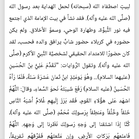
لبيتٍ اصطفاه الله (سبحانه) لحمل الهداية بعد رسول الله
(صلَّى الله عليه وآله). فقد نشأ في بيت الإمامة الذي اجتمع
فيه نور النُّبوَّة، وطهارة الوحي، وسموّ الأخلاق. ولم يكن
حضوره في كربلاء حضور شابٍّ يرافق والده فحسب، لقد
كان حضورًا للامتداد الحقيقي لشخصيَّة النَّبيِّ الأكرم (صلَّى
الله عليه وآله)، وتقول الرِّوايات: "تَقَدَّمَ عَلِيُّ بنُ الحُسَينِ
(عليهما السلام)... وهُوَ يَومَئِذٍ ابنُ ثَمانَ عَشرَةَ سَنَةً، فَلَمّا رَآهُ
الحُسَينُ (عليه السلام) رَفَعَ شَيبَتَهُ نَحوَ السَّماءِ، وقالَ: اللَّهُمَّ
اشهَد عَلى هؤُلاءِ القَومِ، فَقَد بَرَزَ إلَيهِم غُلامٌ أشبَهُ النَّاسِ
خَلقاً وخُلُقاً ومَنطِقاً بِرَسولِكَ مُحَمَّدٍ (صلَّى الله عليه وآله)،
كُنَّا إذَا اشتَقنا إلى وَجهِ رَسولِكَ نَظَرنا إلى وَجهِهِ. اللَّهُمَّ
فَامنَعهُم بَرَكاتِ الأَرضِ، وإن مَتَّعتَهُم فَفَرِّقهُم تَفريقاً،