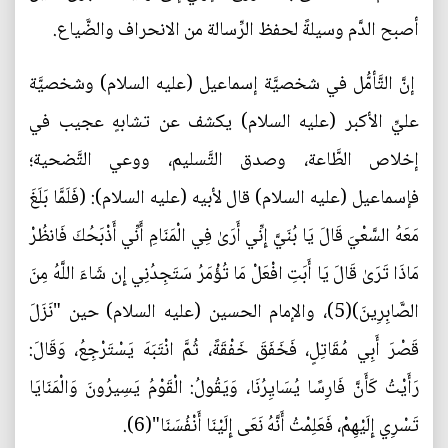
أصبح الدَّم وسيلةً لحفظ الرِّسالة من الانحراف والضَّياع.
إنَّ التَّأمُّل في شخصيَّة إسماعيل (عليه السلام) وشخصيَّة
عليِّ الأكبر (عليه السلام) يكشف عن تشابهٍ عجيب في
إخلاص الطَّاعة، وصدق التَّسليم، ووعي التَّضحية؛
فإسماعيل (عليه السلام) قال لأبيه (عليه السلام): (فَلَمَّا بَلَغَ
مَعَهُ السَّعْيَ قَالَ يَا بُنَيَّ إِنِّي أَرَىٰ فِي الْمَنَامِ أَنِّي أَذْبَحُكَ فَانظُرْ
مَاذَا تَرَىٰ قَالَ يَا أَبَتِ افْعَلْ مَا تُؤْمَرُ سَتَجِدُنِي إِن شَاءَ اللَّهُ مِنَ
الصَّابِرِينَ)(5)، والإمام الحسين (عليه السلام) حين "نَزَلَ
قَصْرَ أَبِي مُقَاتِلٍ، فَخَفَقَ خَفْقَةً، ثُمَّ انْتَبَهَ يَسْتَرْجِعُ، وَقَالَ:
رَأَيْتُ كَأَنَّ فَارِسًا يُسَايِرُنَا، وَيَقُولُ: الْقَوْمُ يَسِيرُونَ وَالْمَنَايَا
تَسْرِي إِلَيْهِمْ، فَعَلِمْتُ أَنَّهُ نَعَى إِلَيْنَا أَنْفُسَنَا"(6).