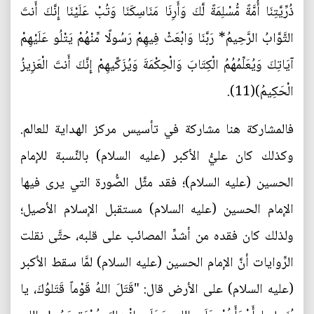
ذُرِّيَّتِنَا أُمَّةً مُّسْلِمَةً لَّكَ وَأَرِنَا مَنَاسِكَنَا وَتُبْ عَلَيْنَا إِنَّكَ أَنتَ
التَّوَّابُ الرَّحِيمُ* رَبَّنَا وَابْعَثْ فِيهِمْ رَسُولًا مِّنْهُمْ يَتْلُو عَلَيْهِمْ
آيَاتِكَ وَيُعَلِّمُهُمُ الْكِتَابَ وَالْحِكْمَةَ وَيُزَكِّيهِمْ إِنَّكَ أَنتَ الْعَزِيزُ
الْحَكِيمُ)(11).
فالمشاركة هنا مشاركة في تأسيس مركز الهداية للعالم.
وكذلك كان عليُّ الأكبر (عليه السلام) بالنِّسبة للإمام
الحسين (عليه السلام)؛ فقد مثَّل الصُّورة التي يرى فيها
الإمام الحسين (عليه السلام) مستقبل الإسلام الأصيل؛
ولذلك كان فقده من أشدِّ المصائب على قلبه، حتَّى نقلت
الرِّوايات أنَّ الإمام الحسين (عليه السلام) لمَّا سقط الأكبر
(عليه السلام) على الأرض قال: "قَتَلَ اللهُ قَوْماً قَتَلوُكَ، يا