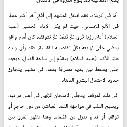
يُمنح الطَّمأنينة بعد بلوغ الذروة في الامتثال.
أمَّا في كربلاء، فقد انتقل المشهد إلى أفقٍ آخر أكثر عمقًا
في الألم الإنساني، حيث لم يكن الإمام الحسين (عليه
السلام) أمام رؤيا تُرى ثمَّ تُنفَّذ ثمَّ تتوقف، كان أمام واقعٍ
يمضي حتَّى نهايته بكلِّ تفاصيله القاسية. فقد رأى ولده
عليًّا الأكبر (عليه السلام) يتقدَّم إلى ساحة القتال، ويعود
حتَّى يسقط بين يديه مضرجًا بدمه، في مشهدٍ يتجاوز
حدود الاحتمال البشري المعتاد.
في ذلك الموقف، يتجلَّى الامتحان الإلهي في أعلى مراتبه،
ويصبح القلب في مواجهة الفقد المباشر، من دون حاجزٍ أو
توقفٍ أو فداءٍ ينزل من السَّماء. وهنا يظهر الفرق بين