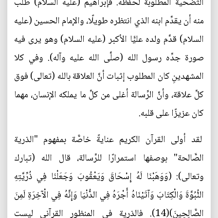
التَّضحية المطلوبة لحفظه. فإبراهيم (عليه السلام) طُلب
منه أن يقدِّم ابنه الذي انتظره طويلًا، والإمام الحسين (عليه
السلام) قدَّم ولده عليًّا الأكبر (عليه السلام) وهو يرى فيه
صورة جدِّه رسول الله (صلَّى الله عليه وآله). وفي كلا
المشهدينِ كان المطلوب إثبات أنَّ العلاقة بالله (تعالى) فوق
كلِّ علاقة، وأنَّ الرِّسالة أغلى من كلِّ ما يملكه الإنسان، مهما
كان عزيزًا على قلبه.
لقد أولى القرآن الكريم عنايةً خاصَّة بمفهوم "الذرية
الصَّالحة" بوصفها استمرارًا للرِّسالة، قال الله (تبارك
وتعالى): (وَوَهَبْنَا لَهُ إِسْحَاقَ وَيَعْقُوبَ وَجَعَلْنَا فِي ذُرِّيَّتِهِ
النُّبُوَّةَ وَالْكِتَابَ وَآتَيْنَاهُ أَجْرَهُ فِي الدُّنْيَا وَإِنَّهُ فِي الْآخِرَةِ لَمِنَ
الصَّالِحِينَ)(14). فالذرية في المنظور القرآني ليست