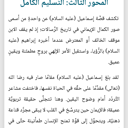
المحور الثَّالث: التَّسليم الكامل
تكشف قصَّة إسماعيل (عليه السلام) عن واحدةٍ من أسمى
صور الكمال الإيماني في تاريخ الرِّسالات؛ إذ لم يقف الابن
موقف الخائف أو المعترض عندما أخبره إبراهيم (عليه
السلام) بالرُّؤيا، واستقبل الأمر الإلهي بروحٍ مطمئنة ويقينٍ
عميق.
لقد بلغ إسماعيل (عليه السلام) مقامًا صار فيه رضا الله
(تعالى) مقدَّمًا على حقِّه في الحياة نفسها، فاختفت مشاعر
التَّردّد أمام وضوح اليقين. وهنا تتجلَّى حقيقة تربويَّة
عميقة؛ فالإيمان حين يترسَّخ في القلب لا يبقى مجرَّد قناعة
ذهنيَّة، ويتحوَّل إلى قوَّة تمنح الإنسان طمأنينة حتَّى في