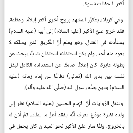
أكثر اللحظات قسوة.
وفي كربلاء يتكرَّر المشهد بروحٍ أخرى أكثر إيلامًا وعظمة.
فقد خرج عليُّ الأكبر (عليه السلام) إلى أبيه (عليه السلام)
يستأذنه في القتال، وهو يعلم أنَّ الطَّريق الذي يسلكه لا
يعود منه أحد. ولم يكن استئذانه استئذان شابٍّ يبحث عن
بطولة عابرة، كان إعلانًا صامتًا عن استعداده الكامل لبذل
نفسه بين يدي الله (تعالى) دفاعًا عن إمام زمانه (عليه
السلام) ودين جدِّه رسول الله (صلَّى الله عليه وآله).
وتنقل الرِّوايات أنَّ الإمام الحسين (عليه السلام) نظر إلى
ولده نظرة مودّعٍ يعرف أنَّه يفقد أعزَّ ما يملك، ثمَّ أذن له
بالخروج. ولمَّا سار عليُّ الأكبر نحو الميدان كان يحمل في