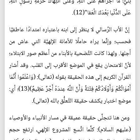
بُنَيَّ! ما أَجْرَأَهُمْ عَلَى اللهِ، وَعَلَى انْتِهاكَ حُرْمَةِ رَسُولِ اللهِ،
عَلَى الدُّنْيا بَعْدَكَ الْعَفا"(12).
إنَّ الأب الرِّسالي لا ينظر إلى ابنه باعتباره امتدادًا عاطفيًّا
فحسب؛ وإنَّما يراه حاملًا للأمانة الإلهيَّة التي عاش من
أجلها. ولهذا كانت التَّضحية بالأبناء من أعظم صور الابتلاء؛
لأنَّ الامتحان يقع في الموضع الأقرب إلى القلب. وقد أشار
القرآن الكريم إلى هذه الحقيقة بقوله (تعالى): (وَاعْلَمُوا أَنَّمَا
أَمْوَالُكُمْ وَأَوْلَادُكُمْ فِتْنَةٌ وَأَنَّ اللَّهَ عِندَهُ أَجْرٌ عَظِيمٌ)(13)؛ أي:
موضع اختبار يكشف حقيقة التَّعلُّق بالله (تعالى).
ومن هنا تتجلَّى حقيقة عميقة في مسار الأنبياء والأوصياء
(عليهم السلام): كلَّما اتَّسع المشروع الإلهي، ارتفع حجم