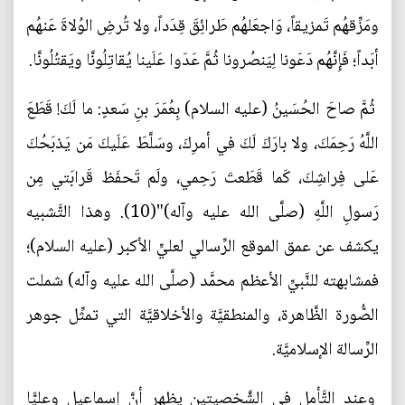
ومَزِّقهُم تَمزيقاً، وَاجعَلهُم طَرائِقَ قِدَداً، ولا تُرضِ الوُلاةَ عَنهُم
أبَداً؛ فَإِنَّهُم دَعَونا لِيَنصُرونا ثُمَّ عَدَوا عَلَينا يُقاتِلُونَّا ويَقتُلُونَّا.
ثُمَّ صاحَ الحُسَينُ (عليه السلام) بِعُمَرَ بنِ سَعدٍ: ما لَكَ! قَطَعَ
اللَّهُ رَحِمَكَ، ولا بارَكَ لَكَ في أمرِكَ، وسَلَّطَ عَلَيكَ مَن يَذبَحُكَ
عَلى فِراشِكَ، كَما قَطَعتَ رَحِمي، ولَم تَحفَظ قَرابَتي مِن
رَسولِ اللَّهِ (صلَّى الله عليه وآله)"(10). وهذا التَّشبيه
يكشف عن عمق الموقع الرِّسالي لعليٍّ الأكبر (عليه السلام)؛
فمشابهته للنَّبيِّ الأعظم محمَّد (صلَّى الله عليه وآله) شملت
الصُّورة الظَّاهرة، والمنطقيَّة والأخلاقيَّة التي تمثِّل جوهر
الرِّسالة الإسلاميَّة.
وعند التَّأمل في الشَّخصيتينِ يظهر أنَّ إسماعيل وعليًّا