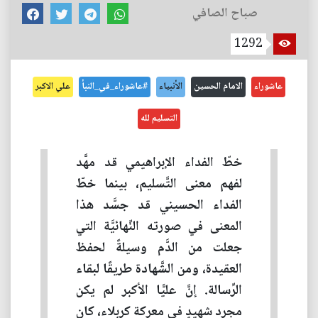
صباح الصافي
1292
عاشوراء
الامام الحسين
الأنبياء
#عاشوراء_في_النبأ
علي الاكبر
التسليم لله
خطّ الفداء الإبراهيمي قد مهَّد
لفهم معنى التَّسليم، بينما خطّ
الفداء الحسيني قد جسَّد هذا
المعنى في صورته النِّهائيَّة التي
جعلت من الدَّم وسيلةً لحفظ
العقيدة، ومن الشَّهادة طريقًا لبقاء
الرِّسالة. إنَّ عليًّا الأكبر لم يكن
مجرد شهيدٍ في معركة كربلاء، كان