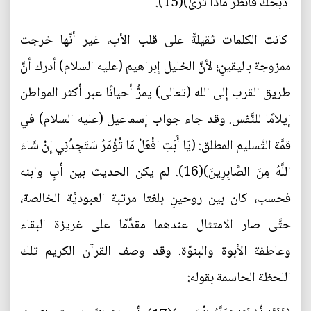
أَذْبَحُكَ فَانظُرْ مَاذَا تَرَىٰ)(15).
كانت الكلمات ثقيلةً على قلب الأب، غير أنَّها خرجت
ممزوجة باليقينِ؛ لأنَّ الخليل إبراهيم (عليه السلام) أدرك أنَّ
طريق القرب إلى الله (تعالى) يمرُّ أحيانًا عبر أكثر المواطن
إيلامًا للنَّفس. وقد جاء جواب إسماعيل (عليه السلام) في
قمَّة التَّسليم المطلق: (يَا أَبَتِ افْعَلْ مَا تُؤْمَرُ سَتَجِدُنِي إِنْ شَاءَ
اللَّهُ مِنَ الصَّابِرِينَ)(16). لم يكن الحديث بين أبٍ وابنه
فحسب، كان بين روحينِ بلغتا مرتبة العبوديَّة الخالصة،
حتَّى صار الامتثال عندهما مقدَّمًا على غريزة البقاء
وعاطفة الأبوة والبنوّة. وقد وصف القرآن الكريم تلك
اللحظة الحاسمة بقوله: