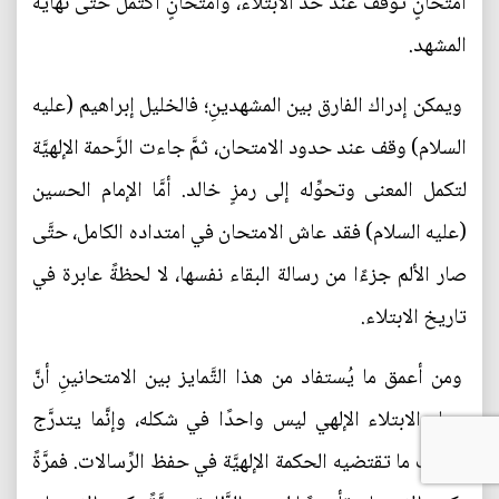
امتحانٍ توقّف عند حدَّ الابتلاء، وامتحانٍ اكتمل حتَّى نهاية
المشهد.
ويمكن إدراك الفارق بين المشهدينِ؛ فالخليل إبراهيم (عليه
السلام) وقف عند حدود الامتحان، ثمَّ جاءت الرَّحمة الإلهيَّة
لتكمل المعنى وتحوِّله إلى رمزٍ خالد. أمَّا الإمام الحسين
(عليه السلام) فقد عاش الامتحان في امتداده الكامل، حتَّى
صار الألم جزءًا من رسالة البقاء نفسها، لا لحظةً عابرة في
تاريخ الابتلاء.
ومن أعمق ما يُستفاد من هذا التَّمايز بين الامتحانينِ أنَّ
مسار الابتلاء الإلهي ليس واحدًا في شكله، وإنَّما يتدرَّج
بحسب ما تقتضيه الحكمة الإلهيَّة في حفظ الرِّسالات. فمرَّةً