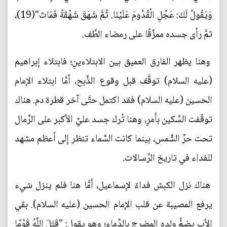
وَيَقُولُ لَكَ: عَجِّلِ الْقُدُومَ عَلَيْنَا. ثُمَّ شَهَقَ شَهْقَةً فَمَاتَ"(19)،
ثمَّ رأى جسده ممزَّقًا على رمضاء الطَّف.
وهنا يظهر الفارق العميق بين الابتلاءينِ؛ فابتلاء إبراهيم
(عليه السلام) توقَّف قبل وقوع الذَّبح، أمَّا ابتلاء الإمام
الحسين (عليه السلام) فقد اكتمل حتَّى آخر قطرة دم. هناك
توقّفت السِّكين بأمرٍ، وهنا تُرك جسد عليٍّ الأكبر على الرِّمال
تحت حرِّ الشَّمس، بينما كانت السَّماء تنظر إلى أعظم مشهد
للفداء في تاريخ الرِّسالات.
هناك نزل الكبش فداءً لإسماعيل، أمَّا هنا فلم ينزل شيء
يرفع المصيبة عن قلب الإمام الحسين (عليه السلام). بقي
الأب يضمُّ ولده المضرج بالدِّماء؛ وهو يقول: "قَتَلَ اللَّهُ قَوْمًا