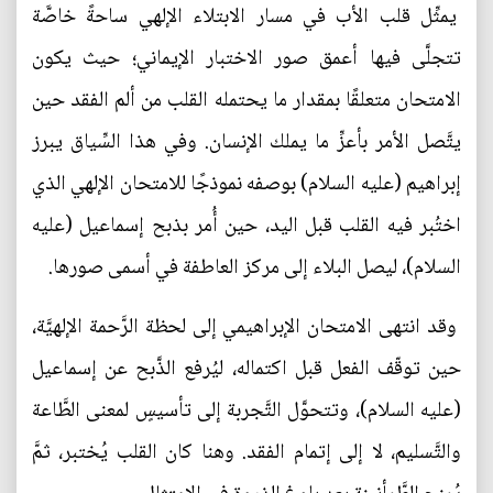
يمثِّل قلب الأب في مسار الابتلاء الإلهي ساحةً خاصَّة
تتجلَّى فيها أعمق صور الاختبار الإيماني؛ حيث يكون
الامتحان متعلقًا بمقدار ما يحتمله القلب من ألم الفقد حين
يتَّصل الأمر بأعزِّ ما يملك الإنسان. وفي هذا السِّياق يبرز
إبراهيم (عليه السلام) بوصفه نموذجًا للامتحان الإلهي الذي
اختُبر فيه القلب قبل اليد، حين أُمر بذبح إسماعيل (عليه
السلام)، ليصل البلاء إلى مركز العاطفة في أسمى صورها.
وقد انتهى الامتحان الإبراهيمي إلى لحظة الرَّحمة الإلهيَّة،
حين توقّف الفعل قبل اكتماله، ليُرفع الذَّبح عن إسماعيل
(عليه السلام)، وتتحوَّل التَّجربة إلى تأسيسٍ لمعنى الطَّاعة
والتَّسليم، لا إلى إتمام الفقد. وهنا كان القلب يُختبر، ثمَّ