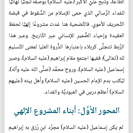
الطَّاعة، وذبح عليِّ الأكبر (عليه السلام) بوصفه تجلِّيًا نهائيًّا
للفداء الرِّسالي الذي حمى الإسلام من السُّقوط في قبضة
التَّحريف الأموي. فالتَّضحية هنا غدت مشروعًا إلهيًّا لحفظ
العقيدة وإحياء الضَّمير الإنساني عبر التَّاريخ. وعبر هذا
الرَّبط تتجلَّى كربلاء باعتبارها الذُّروة العليا لمعنى التَّسليم
لله (تعالى)؛ ففيها اجتمع مقام إبراهيم (عليه السلام)، وصبر
إسماعيل (عليه السلام)، وروح محمَّد (صلَّى الله عليه وآله)،
ليُكتب بدم الإمام الحسين (عليه السلام) وأهل بيته (عليهم
السلام) أعظم درسٍ في العبوديَّة والفداء.
المحور الأوَّل: أبناء المشروع الإلهي
لم يكن إسماعيل (عليه السلام) مجرَّد ابنٍ رُزق به إبراهيم