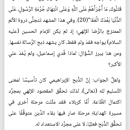
قَتَلُوكَ، مَا أَجْرَأَهُمْ عَلَى اللَّهِ وَعَلَى انْتِهَاكِ حُرْمَةِ الرَّسُولِ، عَلَى
الدُّنْيَا بَعْدَكَ الْعَفَا"(20). وفي هذا المشهد تتجلَّى ذروة الألم
الممتزج بالرِّضا الإلهي؛ إذ لم يكن الإمام الحسين (عليه
السلام) يواجه فقدَ ولدٍ فقط، كان يشهد ذبح الرِّسالة نفسها.
ومن هنا يبرز السُّؤال: لماذا فُدي إسماعيل، ولم يُفدَ علي
الأكبر؟
ولعلَّ الجواب: إنَّ الذَّبح الإبراهيمي كان تأسيسًا لمعنى
التَّسليم لله (تعالى)، لذلك تحقَّق المقصود الإلهي بمجرَّد
اكتمال الطَّاعة. أمَّا كربلاء فقد مثَّلت مرحلة أخرى في
مسيرة الهداية؛ مرحلة صار فيها بقاء الدِّين متوقِّفًا على
تحقُّق الذَّبح فعليًّا، لا على مجرَّد الاستعداد له.