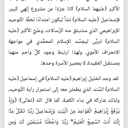
الأكبر (عليهما السلام) كانا جزءًا من مشروع إلهي كبير.
فإسماعيل (عليه السلام) نشأ ليكون امتدادًا لخطِّ التَّوحيد
الإبراهيمي الذي ستنبثق منه الرِّسالات، وعليُّ الأكبر (عليه
السلام) تربَّى ليجسِّد الإسلام المحمَّدي في مواجهة
الانحراف الأموي. ولهذا ارتبط وجود كلِّ واحدٍ منهما
بمستقبل العقيدة، لا بمصير الأسرة وحدها.
لقد وجد الخليل إبراهيم (عليه السلام) في إسماعيل (عليه
السلام) السَّند الذي يطمئن معه إلى استمرار راية التَّوحيد،
ولذلك شاركه في بناء الكعبة، كما قال الله (تعالى): (وَإِذْ
يَرْفَعُ إِبْرَاهِيمُ الْقَوَاعِدَ مِنَ الْبَيْتِ وَإِسْمَاعِيلُ رَبَّنَا تَقَبَّلْ مِنَّا
إِنَّكَ أَنتَ السَّمِيعُ الْعَلِيمُ* رَبَّنَا وَاجْعَلْنَا مُسْلِمَيْنِ لَكَ وَمِن