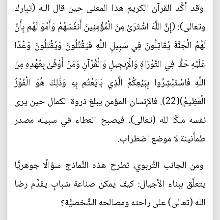
وقد أكَّد القرآن الكريم هذا المعنى حين قال الله (تبارك
وتعالى): (إِنَّ اللَّهَ اشْتَرَىٰ مِنَ الْمُؤْمِنِينَ أَنفُسَهُمْ وَأَمْوَالَهُم بِأَنَّ
لَهُمُ الْجَنَّةَ يُقَاتِلُونَ فِي سَبِيلِ اللَّهِ فَيَقْتُلُونَ وَيُقْتَلُونَ وَعْدًا
عَلَيْهِ حَقًّا فِي التَّوْرَاةِ وَالْإِنجِيلِ وَالْقُرْآنِ وَمَنْ أَوْفَىٰ بِعَهْدِهِ مِنَ
اللَّهِ فَاسْتَبْشِرُوا بِبَيْعِكُمُ الَّذِي بَايَعْتُم بِهِ وَذَٰلِكَ هُوَ الْفَوْزُ
الْعَظِيمُ)(22). فالإنسان المؤمن يبلغ ذروة الكمال حين يرى
نفسه ملكًا لله (تعالى)، فيصبح العطاء في سبيله مصدر
طمأنينة لا موضع اضطراب.
ومن الجانب التَّربوي، تطرح هذه النَّماذج سؤالًا جوهريًّا
يتعلَّق ببناء الأجيال: كيف يمكن صناعة شبابٍ يقدِّم رضا
الله (تعالى) على راحته ومصالحه الشَّخصيَّة؟