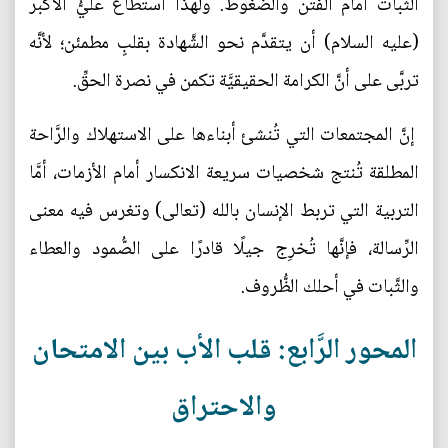
الثَّبات أمام الفتن والضُّغوط. ولهذا استطاع عليُّ الأكبر
(عليه السلام) أن يتقدَّم نحو الشَّهادة بقلبٍ مطمئن؛ لأنَّه
تربَّى على أنَّ الكرامة الحقيقيَّة تكمن في نصرة الحقِّ.
إنَّ المجتمعات التي تُنشئ أبناءها على الاستهلاك والرَّاحة
المطلقة تُنتج شخصيات سريعة الانكسار أمام الأزمات، أمَّا
التربية التي تربط الإنسان بالله (تعالى) وتغرس فيه معنى
الرِّسالة، فإنَّها تُخرِج جيلًا قادرًا على الصُّمود والعطاء
والثَّبات في أحلك الظُّروف.
المحور الرَّابع: قلب الأب بين الامتحان
والاحتراق