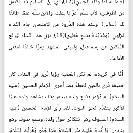
(فَلَمَّا أَسْلَمَا وَتَلَّهُ لِلْجَبِينِ)(17)، أي: إنَّ التَّسليم قد اكتمل
من الطَّرفين؛ الأب سلَّم أعزَّ ما يملك، والابن سلَّم عنقه طائعًا
لله (تعالى). وعند هذه الذَّروة من الامتحان جاء النِّداء
الإلهي: (وَفَدَيْنَاهُ بِذِبْحٍ عَظِيمٍ)(18). نزل هذا النِّداء ليُرفع
السِّكين عن إسماعيل، وليبقى المشهد رمزًا خالدًا لمعنى
الطَّاعة.
أمَّا في كربلاء، لم تكن القضية رؤيا تُرى في المنام، كان
حقيقة تُرى بالعين لحظةً بعد أخرى. الإمام الحسين (عليه
السلام) لم يُؤمر بذبح ولده بيده، وقف يشاهد ولده عليًّا
الأكبر يتقدَّم نحو الموت. لقد رأى الإمام الحسين (عليه
السلام) السيوف وهي تتكاثر حول ولده، وسمع صوته وهو
ينادي: "يَا أَبَتَاهُ، عَلَيْكَ مِنِّي السَّلَامُ، هَذَا جَدِّي يُقْرِئُكَ السَّلَامَ،