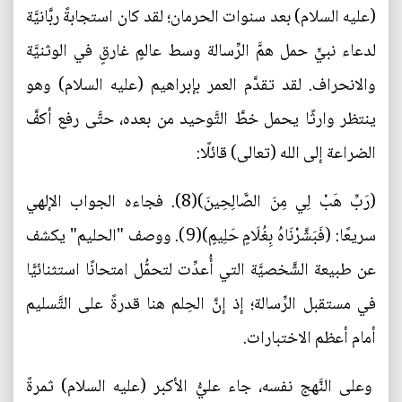
(عليه السلام) بعد سنوات الحرمان؛ لقد كان استجابةً ربَّانيَّة
لدعاء نبيٍّ حمل همَّ الرِّسالة وسط عالمٍ غارقٍ في الوثنيَّة
والانحراف. لقد تقدَّم العمر بإبراهيم (عليه السلام) وهو
ينتظر وارثًا يحمل خطَّ التَّوحيد من بعده، حتَّى رفع أكفَّ
الضراعة إلى الله (تعالى) قائلًا:
(رَبِّ هَبْ لِي مِنَ الصَّالِحِينَ)(8). فجاءه الجواب الإلهي
سريعًا: (فَبَشَّرْنَاهُ بِغُلَامٍ حَلِيمٍ)(9). ووصف "الحليم" يكشف
عن طبيعة الشَّخصيَّة التي أُعدِّت لتحمُّل امتحانًا استثنائيًّا
في مستقبل الرِّسالة؛ إذ إنَّ الحِلم هنا قدرةً على التَّسليم
أمام أعظم الاختبارات.
وعلى النَّهج نفسه، جاء عليُّ الأكبر (عليه السلام) ثمرةً