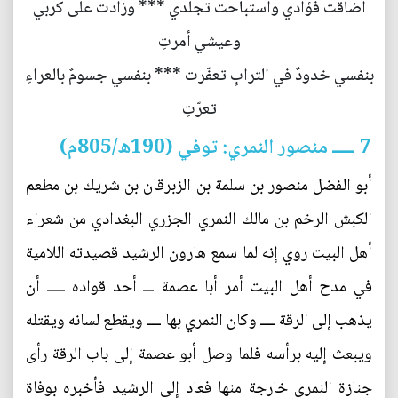
أضاقت فؤادي واستباحت تجلّدي *** وزادت على كربي
وعيشي أمرتِ
بنفسي خدودٌ في الترابِ تعفّرت *** بنفسي جسومٌ بالعراءِ
تعرّتِ
7 ـــــ منصور النمري: توفي (190ه/805م)
أبو الفضل منصور بن سلمة بن الزبرقان بن شريك بن مطعم
الكبش الرخم بن مالك النمري الجزري البغدادي من شعراء
أهل البيت روي إنه لما سمع هارون الرشيد قصيدته اللامية
في مدح أهل البيت أمر أبا عصمة ـــ أحد قواده ـــــ أن
يذهب إلى الرقة ــــ وكان النمري بها ــــ ويقطع لسانه ويقتله
ويبعث إليه برأسه فلما وصل أبو عصمة إلى باب الرقة رأى
جنازة النمري خارجة منها فعاد إلى الرشيد فأخبره بوفاة