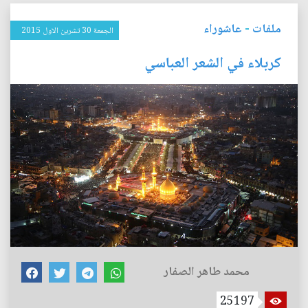
ملفات
-
عاشوراء
الجمعة 30 تشرين الاول 2015
كربلاء في الشعر العباسي
محمد طاهر الصفار
25197