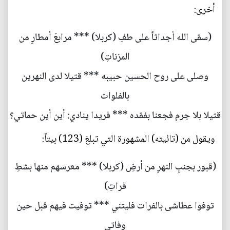
أخرى:
(سقى الله أجداثاً على طفِ (كربلا) *** مرابعَ أمطارٍ من
المزناتِ)
وصلى على روح الحسين حبيبه *** قتيلا لدى النهرين
بالفلوات
قتيلا بلا جرم فجعنا بفقده *** فريدا ينادي: أين أين حماتي؟
ويقول من (تائيته) المشهورة التي تبلغ (123) بيتاً:
(قبور بجنبِ النهرِ من أرضِ (كربلا) *** معرسهم منها بشطِ
فراتِ)
توفوا عطاشى بالفرات فليتني *** توفيت فيهم قبل حين
وفاتي