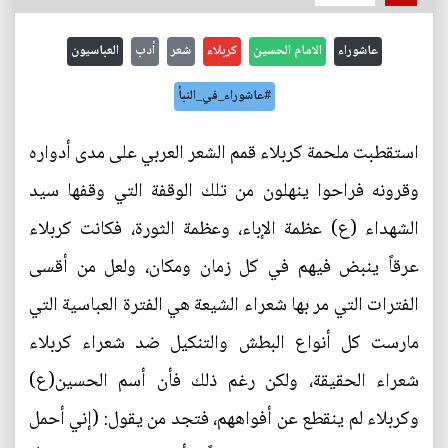
عاشوراء
الامام الحسين
كربلاء
شعر
أدب
العباسيون
#عاشوراء_في_النبأ
استقطبت ملحمة كربلاء قمم الشعر العربي على مدى أدواره
وقرونه فراحوا ينهلون من تلك الوقفة التي وقفها سيد
الشهداء (ع) عظمة الإباء، وعظمة الثورة، فكانت كربلاء
عرقاً ينبض فيهم في كل زمان ومكان، ولعل من أقسى
الفترات التي مر بها شعراء الشيعة هي الفترة العباسية التي
مارست كل أنواع البطش والتنكيل ضد شعراء كربلاء
شعراء الحقيقة، ولكن رغم ذلك فأن أسم الحسين(ع)
وكربلاء لم ينقطع عن أفواههم، فتجد من يقول: (إني أحمل