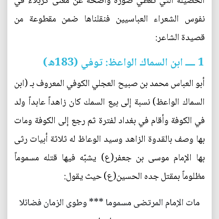
الحصيلة التي تعطي صورة واضحة عن معنى كربلاء في
نفوس الشعراء العباسيين فنقلناها ضمن مقطوعة من
قصيدة الشاعر:
1 ــــ ابن السماك الواعظ: توفي (183ه)
أبو العباس محمد بن صبيح العجلي الكوفي المعروف بـ (ابن
السماك الواعظ) نسبة إلى بيع السمك كان زاهداً عابداً ولد
في الكوفة وأقام في بغداد لفترة ثم رجع إلى الكوفة ومات
بها وصف بالقدوة الزاهد وسيد الوعاظ له ثلاثة أبيات رثى
بها الإمام موسى بن جعفر(ع) يشبّه فيها قتله مسموماً
مظلوماً بمقتل جده الحسين(ع) حيث يقول:
مات الإمام المرتضى مسموما *** وطوى الزمان فضائلا