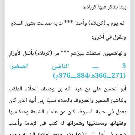
بيتا يذكر فيها كربلاء:
ثم يوم بـ (كربلاء) وأحدا *** ث به صدعت متونَ السلامِ
ويقول في أخرى:
والهاشميون استقلت عِيرَهم *** من (كربلاء) بأثقلِ الأوزارِ
3 ــــ الناشئ الصغير:
(271ـــ366ه/884ــــ976م)
أبو الحسن علي بن عبد الله بن وصيف الحلّاء الملقب
بالناشئ الصغير والمعروف بالحلاء نسبة إبى أبيه الذي كان
يعمل في حلية السيوف كان من علماء الشيعة ومتكلميها
وفقهائها ومحدثيها وشعرائها له كتب في الإمامة وأغلب
شعره في أهل البيت(ع) وقد جمعه العلامة الشيخ محمد