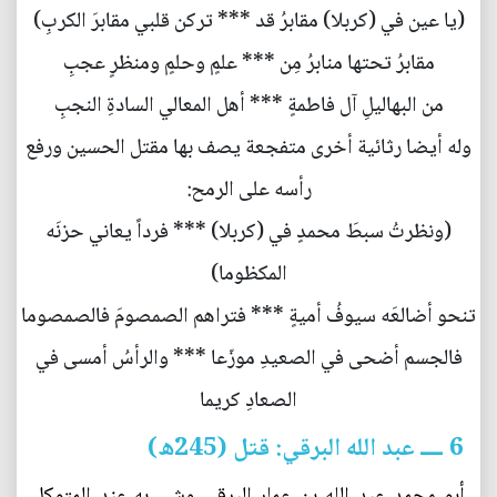
(يا عين في (كربلا) مقابرُ قد *** تركن قلبي مقابرَ الكربِ)
مقابرُ تحتها منابرُ مِن *** علمٍ وحلمٍ ومنظرٍ عجبِ
من البهاليلِ آل فاطمةٍ *** أهل المعالي السادةِ النجبِ
وله أيضا رثائية أخرى متفجعة يصف بها مقتل الحسين ورفع
رأسه على الرمح:
(ونظرتُ سبطَ محمدٍ في (كربلا) *** فرداً يعاني حزنَه
المكظوما)
تنحو أضالعَه سيوفُ أميةٍ *** فتراهم الصمصومَ فالصمصوما
فالجسم أضحى في الصعيدِ موزّعا *** والرأسُ أمسى في
الصعادِ كريما
6 ــــ عبد الله البرقي: قتل (245ه)
أبو محمد عبد الله بن عمار البرقي وشي به عند المتوكل