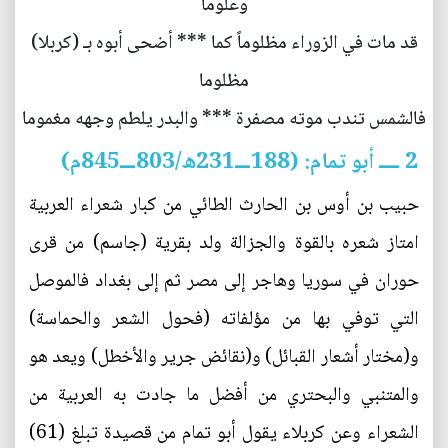
وعلوما
قد مات في الزوراء مظلوماً كما *** أضحى أبوه بـ (كربلا)
مظلوما
فالشمس تندب موته مصفرة *** والبدر يلطم وجهه مغموما
2 ــــ أبو تمام: (188ـــ231ه/803ـــ845م)
حبيب بن أوس بن الحارث الطائي من كبار شعراء العربية
امتاز شعره بالقوة والجزالة ولد بقرية (جاسم) من قرى
حوران في سوريا وهاجر إلى مصر ثم إلى بغداد فالموصل
التي توفي بها من مؤلفاته (فحول الشعر والحماسة)
و(مختار أشعار القبائل) و(نقائض جرير والأخطل) ويعد هو
والمتنبي والبحتري من أفضل ما جادت به العربية من
الشعراء وعن كربلاء يقول أبو تمام من قصيدة تبلغ (61)