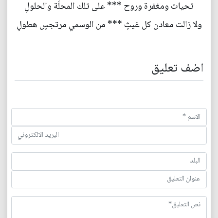
تحيات ومغفرة وروح *** على تلك المحلَة والحلولِ
ولا زالت معادن كل غيثٍ *** من الوسمي مرتجسٍ هطولِ
اضف تعليق