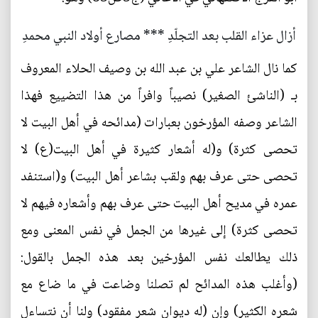
أزال عزاء القلب بعد التجلّدِ *** مصارع أولاد النبي محمدِ
كما نال الشاعر علي بن عبد الله بن وصيف الحلاء المعروف
بـ (الناشئ الصغير) نصيباً وافراً من هذا التضييع فهذا
الشاعر وصفه المؤرخون بعبارات (مدائحه في أهل البيت لا
تحصى كثرة) و(له أشعار كثيرة في أهل البيت(ع) لا
تحصى حتى عرف بهم ولقب بشاعر أهل البيت) و(استنفد
عمره في مديح أهل البيت حتى عرف بهم وأشعاره فيهم لا
تحصى كثرة) إلى غيرها من الجمل في نفس المعنى ومع
ذلك يطالعك نفس المؤرخين بعد هذه الجمل بالقول:
(وأغلب هذه المدائح لم تصلنا وضاعت في ما ضاع مع
شعره الكثير) وإن (له ديوان شعر مفقود) ولنا أن نتساءل