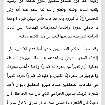
رميما) كما جرى للشاعر منصور النمري عندما أمر الرشيد
بقطع لسانه وقتله وقطع رأسه لما سمع عنه أنه رثى
الحسين(ع) فأخبروه بأنه قد مات فأمر بنبش قبره !! وهذا
ما يعطي صورة واضحة للممارسات الهمجية التي كانت
السلطة العباسية تمارسها للحد من هذا الشعر ودفنه
وقد حذا الحكام العباسيون حذو أسلافهم الأمويين في
إتلاف الشعر الشيعي وساعدهم على ذلك مؤرخو السلطة
فعبارة: (إن كثيراً من شعره قد ضاع)، و(ضاع أغلب شعره)،
و(لم يبق من شعره إلّا القليل، وأغلبه قد ضاع) تترددّ كثيراً
في مقدمات المحققين عندما ينبروا لتحقيق ديوان لأحد
شعراء كربلاء فدعبل الخزاعي الذي قال عنه الجاحظ: (إن
دعبلاً قال الشعر مدة ستين سنة، ما ذر شارق إلّا قال شعرا)