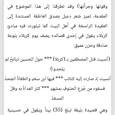
وقوتها وجرأتها) وقد تطرقنا إلى هذا الموضوع في
المقدمة، تميز شعر دعبل بصدق العاطفة المستندة إلى
العقيدة الراسخة في أهل البيت كما تبلورت فيه مبادئ
كربلاء يقول في إحدى قصائده يصف يوم كربلاء بلوعة
صادقة وحزن عميق:
(أنسيت قتل المصطفين بـ (كربلا) *** حول الحسين ذبائحٌ لم
يلحدوا)
أنسيت إذ صارت إليه كتائب *** فيها ابن سعدٍ والطغاةُ الجحدُ
فسقوه من جُرَعِ الحتوفِ بمشهدٍ *** كثرَ العداةُ به وقلّ
المسعدُ
وهي قصيدة بليغة تبلغ (35) بيتاً ويقول في حسينية