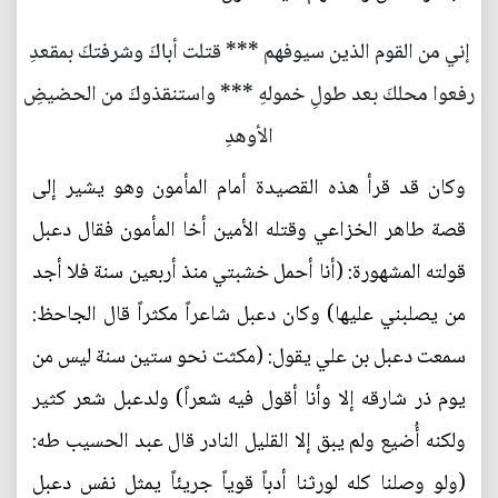
إني من القوم الذين سيوفهم *** قتلت أباكَ وشرفتكَ بمقعدِ
رفعوا محلكَ بعد طولِ خمولهِ *** واستنقذوكَ من الحضيضِ
الأوهدِ
وكان قد قرأ هذه القصيدة أمام المأمون وهو يشير إلى
قصة طاهر الخزاعي وقتله الأمين أخا المأمون فقال دعبل
قولته المشهورة: (أنا أحمل خشبتي منذ أربعين سنة فلا أجد
من يصلبني عليها) وكان دعبل شاعراً مكثراً قال الجاحظ:
سمعت دعبل بن علي يقول: (مكثت نحو ستين سنة ليس من
يوم ذر شارقه إلا وأنا أقول فيه شعراً) ولدعبل شعر كثير
ولكنه أُضيع ولم يبق إلا القليل النادر قال عبد الحسيب طه:
(ولو وصلنا كله لورثنا أدباً قوياً جريئاً يمثل نفس دعبل