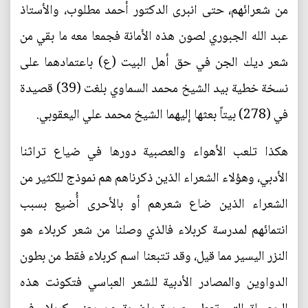
من شعرائهم، حتى انبرى الدكتور أحمد مطلوب، والأستاذ
عبد الله الجبوري لصون هذه الأمانة فجمعا معه ما بقي من
شعر ديك الجن في حق أهل البيت (ع) باعتمادهما على
نسخة خطية بيد الشيخ محمد السماوي بلغت (39) قصيدة
في (278) بيتاً بعثها إليهما الشيخ محمد علي اليعقوبي.
هكذا تلعب الأهواء والعصبية دورها في ضياع تراثنا
الأدبي، وهؤلاء الشعراء الذين ذكرناهم هم نموذج للكثير من
الشعراء الذين ضاع شعرهم أو بالأحرى أُضيع بسبب
انتمائهم لمدرسة كربلاء فالذي وصلنا من شعر كربلاء هو
النزر اليسير مما قيل، وقد تتبعنا اسم كربلاء فقط من بطون
الدواوين والمصادر الأدبية للشعر العباسي فتكونت هذه