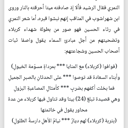
النمري فقال الرشيد فألا إذ صادفته ميتا أحرقته بالنار وروى
ابن شهراشوب في المناقب إنهم نبشوا قبره، أما شعر النمري
في رثاء الحسين فهو صور من بطولة شهداء كربلاء
وتضحيتهم من أجل مبادئ السماء يقول واصفا ثبات
أصحاب الحسين وشجاعتهم:
(فوافوا (كربلاء) مع المنايا *** بمرداةٍ مسوّمة الخيولِ)
وأبناء السعادة قد توصوا *** على الحدثانِ بالصبرِ الجميلِ
فما بخلت أكفهم بضربٍ *** كأمثالِ المصاعبةِ البزولِ
وهي قصيدة تبلغ (24) بيتا وقد تناول فيها كربلاء من عدة
محاور يقول في خاتمتها
(بتربة (كربلاء) لهم ديارٌ *** نيامُ الأهلِ دارسةُ الطلولِ)