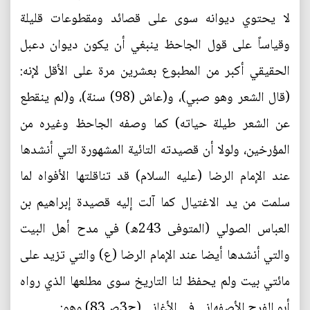
لا يحتوي ديوانه سوى على قصائد ومقطوعات قليلة
وقياساً على قول الجاحظ ينبغي أن يكون ديوان دعبل
الحقيقي أكبر من المطبوع بعشرين مرة على الأقل لإنه:
(قال الشعر وهو صبي)، و(عاش (98) سنة)، و(لم ينقطع
عن الشعر طيلة حياته) كما وصفه الجاحظ وغيره من
المؤرخين، ولولا أن قصيدته التائية المشهورة التي أنشدها
عند الإمام الرضا (عليه السلام) قد تناقلتها الأفواه لما
سلمت من يد الاغتيال كما آلت إليه قصيدة إبراهيم بن
العباس الصولي (المتوفى 243ه) في مدح أهل البيت
والتي أنشدها أيضا عند الإمام الرضا (ع) والتي تزيد على
مائتي بيت ولم يحفظ لنا التاريخ سوى مطلعها الذي رواه
أبو الفرج الأصفهاني في الأغاني (ج3ص83) وهو: