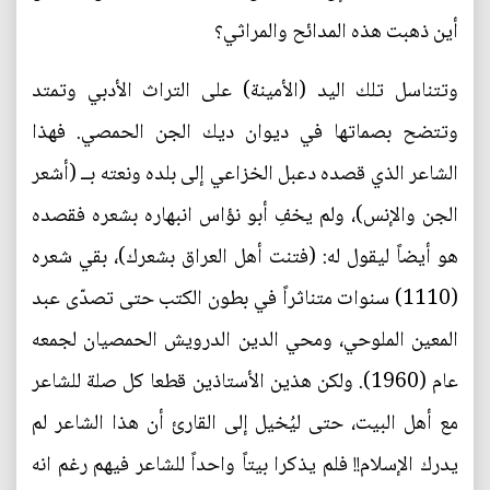
أين ذهبت هذه المدائح والمراثي؟
وتتناسل تلك اليد (الأمينة) على التراث الأدبي وتمتد
وتتضح بصماتها في ديوان ديك الجن الحمصي. فهذا
الشاعر الذي قصده دعبل الخزاعي إلى بلده ونعته بــ (أشعر
الجن والإنس)، ولم يخفِ أبو نؤاس انبهاره بشعره فقصده
هو أيضاً ليقول له: (فتنت أهل العراق بشعرك)، بقي شعره
(1110) سنوات متناثراً في بطون الكتب حتى تصدّى عبد
المعين الملوحي، ومحي الدين الدرويش الحمصيان لجمعه
عام (1960). ولكن هذين الأستاذين قطعا كل صلة للشاعر
مع أهل البيت، حتى ليُخيل إلى القارئ أن هذا الشاعر لم
يدرك الإسلام!! فلم يذكرا بيتاً واحداً للشاعر فيهم رغم انه