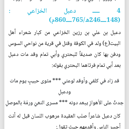
4 ـــــ دعبل الخزاعي :
(148ــــ246ه/765ــــ860م)
دعبل بن علي بن رزين الخزاعي من كبار شعراء أهل
البيت(ع) ولد في الكوفة وقتل في قرية من نواحي السوس
ودفن بها كان صديقاً للبحتري وأبي تمام وقد مات دعبل
بعد أبي تمام فرثاهما البحتري بقوله:
قد زاد في كلفي وأوقد لوعتي *** مثوى حبيبٍ يوم مات
ودعبلِ
جدثٌ على الأهوازِ يبعد دونه *** مسرى النعيّ ورمّة بالموصلِ
كان دعبل شاعراً صلب العقيدة مرهوب اللسان قيل له أنت
أجسر الناس وأقدمهم حيث تقول: