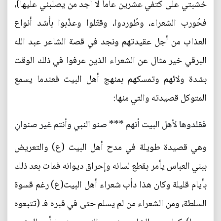
خشبتي على كتفي عشرين عاماً لا أجد من يصلبني عليها)،
فحُورب الشعراء، وطُوردوا، وقتّلوا وعذّبوا بأشد أنواع
العذاب من أجل عقيدتهم ونجد في قصة الشاعر عبد الله
البرقي خير مثال عن الشعراء الذين عرفوا في ذلك الوقت
بشدة ولائهم وتمسكهم بمنهج أهل البيت فعندما يسمع
المتوكل قصيدته والتي منها:
فقلدوها لأهل البيت أنهم *** صنو النبي وأنتم غير صنوانِ
وهي قصيدة طويلة في مدح أهل البيت (ع) والتعريض
ببني العباس يأمر بقطع لسانه وإحراق ديوانه فمات بعد ذلك
بأيام قليلة وكان هذا دأب شعراء أهل البيت(ع) رغم قسوة
السلطة، ومن الشعراء من لم يسلم حتى في قبره فـ (تتبعوه