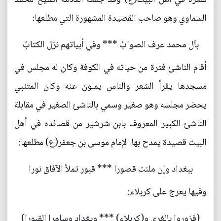
السماوي وهو صاحب القصيدة المشهورة التي مطلعها:
بآل محمد عرف الصوابُ *** وفي أبياتهم نزل الكتابُ
أقام الناشئ فترة من حياته في الكوفة وكان له مجلس في
مسجدها يقرأ الشعر والناس يملون عنه وكان المتنبي
يحضر مجلسه وهو صغير وسمي بالناشئ الصغير في مقابلة
الناشئ الكبير المعروف بابن شرشير من قصائده في أهل
البيت قصيدة يمدح بها الإمام موسى بن جعفر(ع) مطلعها:
ببغداد وإن ملئت قصورا *** قبور تملأ الآفاق نورا
وفيها يعرج على كربلاء:
(فزوروا بالغري و(كربلاء) *** وبغداد وسامرا القبورا)