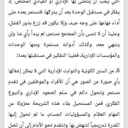
التي يجب أن يتحلى بها الإداري أو القيادي المخلص، إذ
يفكر في مستقبل الوحدة بعد أن يتركها، فتستمر بعده على
أداء مهامها على وجه جيد، وإلا يكون قد زرع بذور الفشل،
وعلينا أن لا ننسى بأن المجتمع مستمر، لم يبدأ بأي منا ولن
ينتهي معه، وكذلك أدواته مستمرة ومنها الوحدات
والمؤسسات الإدارية، فعلينا التفكير في مستقبلها بعدنا.
6ـ من السنن الكونية والثوابت الإدارية التي لا يمكن إغفالها
بأي صورة من الصور هي أن الأفراد والموظفين في تقدم
مستمر وتحول دائم في سلم الصعود الإداري والنبوغ
الفكري، فمن المستحيل بقاء هذه الشريحة معزولة عن
المهام العظام والمسؤوليات الجسام، ما لم نحول إليها
القدرة تدريجياً لتنهض بها وتتقدم نحو الأمام إلى أن تصل