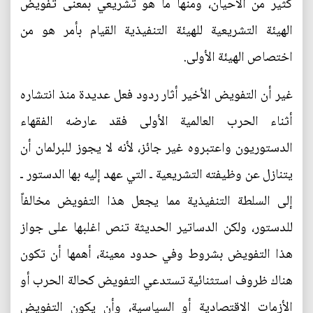
كثير من الأحيان، ومنها ما هو تشريعي بمعنى تفويض
الهيئة التشريعية للهيئة التنفيذية القيام بأمر هو من
اختصاص الهيئة الأولى.
غير أن التفويض الأخير أثار ردود فعل عديدة منذ انتشاره
أثناء الحرب العالمية الأولى فقد عارضه الفقهاء
الدستوريون واعتبروه غير جائز، لأنه لا يجوز للبرلمان أن
يتنازل عن وظيفته التشريعية ـ التي عهد إليه بها الدستور ـ
إلى السلطة التنفيذية مما يجعل هذا التفويض مخالفاً
للدستور، ولكن الدساتير الحديثة تنص اغلبها على جواز
هذا التفويض بشروط وفي حدود معينة، أهمها أن تكون
هناك ظروف استثنائية تستدعي التفويض كحالة الحرب أو
الأزمات الاقتصادية أو السياسية، وأن يكون التفويض