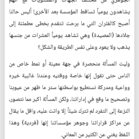
الجوهري من مختلف الجهات والمستويات مع انهم
يشاهدون يومياً تساقط المؤسسة بعد الأخرى! أليس حالنا
أصبح كالفئران التي ما برحت تتقدم بخطى مطمئنة إلى
جلادها (المصيدة) وهي تشاهد يومياً العشرات من جنسها
يذهب ولا يعود وعلى نفس الطريقة والشكل؟
وليت المسألة منحصرة في جهة معينة أو نمط خاص من
الناس حتى نقول إنها خاصة ووقتيه وعندنا غالبية خيره
وواعية ومدركة نستطيع بواسطتها ستر ما ظهر من عيوبنا
وتصحيح ما وقع في إداراتنا، ولكن المسألة اكبر مما نتصور،
النزعة إلى التفرد لم تترك شيئاً إلا واتت عليه، واقل ما يقال
عن مراكز قراراتنا وجوهر مؤسساتنا إنها (فردية) وهذا
اللفظ يغني عن الكثير من المعاني.