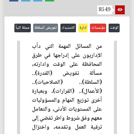
8549
الوقت
مؤسسات
ادارة
الاستبداد
تفويض السلطة
مجلة النبأ
من المسائل المهمة التي دأب
الإداريون على إدراجها في طرق
المحافظة على الوقت وادارته،
مسألة تفويض (القدرة)..
(السلطة).. (الصلاحيات)..
(الأعمال).. (القرارات)، وبعبارة
أخرى توزيع المهام والمسؤوليات
على المستويات الأدنى، والتعامل
معهم وفق شروط واطر تفضي إلى
ترقية العمل وتقدمه، واختزال