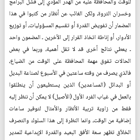
للوقت والمحافظة عليه من الهدر المؤدي إلى فشل البرامج
وخسران الثروة، ولكن الغائب عن أنظار من كتبوا في هذا
المضمار أن تفويض القدرة أو تقسيم المسؤوليات، أو توزيع
الأدوار، أو إناطة اتخاذ القرار إلى الآخرين ـ المضمون واحد
ـ يعطي نتائج أخرى قد لا تقل أهمية، وربما في بعض
الحالات تفوق مهمة المحافظة على الوقت من الضياع،
فالذي يصرف من وقته ساعتين في الأسبوع لصناعة البديل
أو البدائل (المساعدين) الذين يستطيعون أن ينطلقوا
بالعمل في غياب الفرد الأول (الأصيل) لا يمكن أن ننظر إليه
فقط من زاوية تربية الأنظار والأمثال لتوفير ساعات
إضافية من الوقت، وانما النظرة إلى هذا السلوك والتصرف
الخلاّق تظهر سعة الأفق البعيد والقدرة الإبداعية للمدير