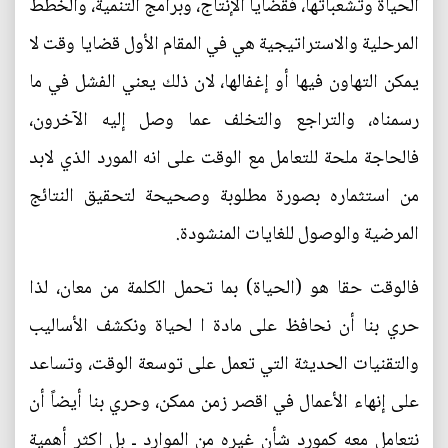
الحياة وتشعباتها، فقضايا الإنتاج، وبرامج التنمية، والخطط
المرحلية والاستراتيجية هي في المقام الأول قضايا وقت لا
يمكن التهاون فيها أو إغفالها، لان ذلك يعني الفشل في ما
رسمناه، والتراجع والتخلف عما وصل إليه الآخرون،
فالحاجة ملحة للتعامل مع الوقت على انه المورد الذي لابد
من استثماره بصورة مطلوبة وصحيحة لتحقيق النتائج
المرضية والوصول للغايات المنشودة.
فالوقت حقا هو (الحياة) بما تحمل الكلمة من معان، لذا
حري بنا أن نحافظ على مادة ا لحياة ونكشف الأساليب
والتقنيات الحديثة التي تعمل على توسعة الوقت، وتساعد
على إنهاء الأعمال في اقصر زمن ممكن، وحري بنا أيضاً أن
نتعامل معه كمورد شأن غيره من الموارد ـ بل اكثر أهمية