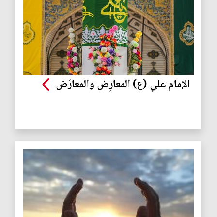
الإمام علي (ع) المعارِض والمعارَض