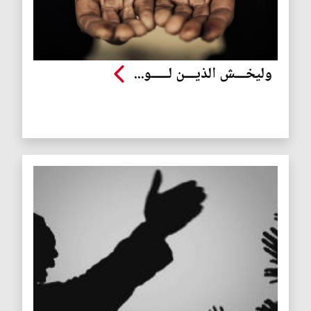
وليخـــش الذيـــن لـــــو...