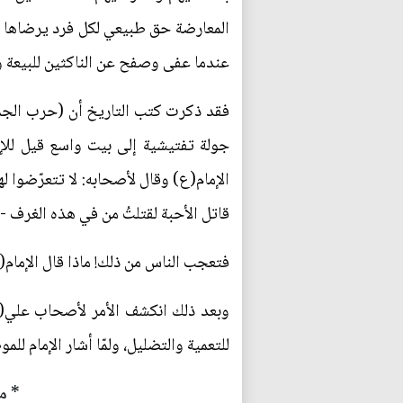
المعارضة حق طبيعي لكل فرد يرضاها لن
عندما عفى وصفح عن الناكثين للبيعة و
فقد ذكرت كتب التاريخ أن (حرب الجمل)
جولة تفتيشية إلى بيت واسع قيل للإم
الإمام(ع) وقال لأصحابه: لا تتعرّضوا ل
قاتل الأحبة لقتلتُ من في هذه الغرف -
فتعجب الناس من ذلك! ماذا قال الإمام(
وبعد ذلك انكشف الأمر لأصحاب علي(ع
للتعمية والتضليل، ولمّا أشار الإمام للم
* مقال