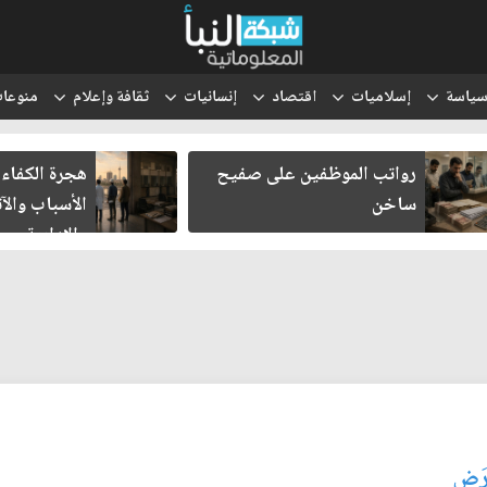
ياسة
إسلاميات
اقتصاد
إنسانيات
ثقافة وإعلام
منوعا
رواتب الموظفين على صفيح
هجرة الكفاءات الع
ساخن
الأسباب والآثار ا
والإدارية
رَض