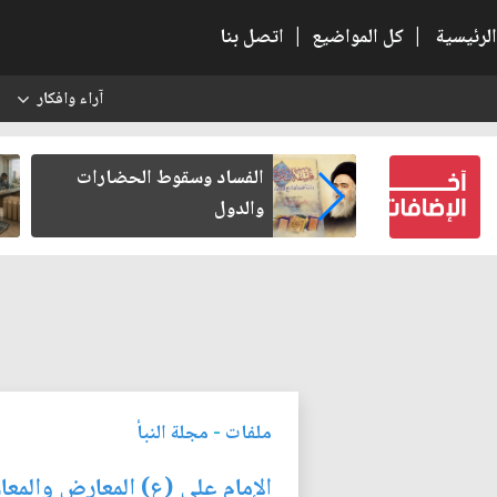
الرئيسية
|
كل المواضيع
|
اتصل بنا
آراء وافكار
س
 كتب لنفسه
الفساد وسقوط الحضارات
والدول
ملفات
-
مجلة النبأ
الإمام علي (ع) المعارِض والمعا