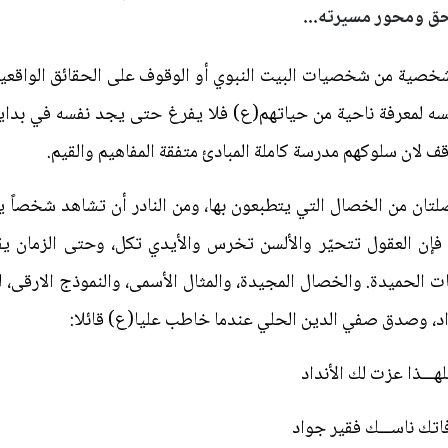
حق ومحور مسيرته...
شخصية من شخصيات البيت النبوي أو الوقوف على الحقائق الواقعية
سه لمعرفة ناحية من حياتهم(ع) فلا يفرغ حتى يجد نفسه في بداي
قف لان سلوكهم مدرسة كاملة المبادئ متفقة المفاهيم والقيم.
ان من الخصال التي يتطبعون بها، ومن النادر أن تشاهد شخصاً يح
إن العقول تتحيّر والألسن تخرس والأيدي تكل، وحتى الزمان يقف 
ات الحميدة. والخصال المجيدة، والمثال الأسمى، والنموذج الارقى،
نداد، وصدق صفي الدين الحلي عندما خاطب عليا(ع) قائلا:
ــذا عزت لك الأنداد
اتك ناســـك فقير جواد