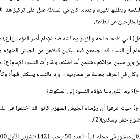
فسه ويطلبها لغيره، وعندما كان في السلطة عمل على تركيز هذا ال
الخارجين عن الطاعة.
 التي قادها طلحة والزبير وعائشة ضد الإمام أمير المؤمنين(ع) 
ام أن النساء قد اجتمعن فيه يبكين قتلاهن من الجيش المنهزم و
هنّ وإن سببن امرائكم وشتمن أعراضكم، ولمّا رأت النسوة الإمام(ع)، ق
 وكان في الغرف جماعة من محاربيه -. وإذا بالنساء يسكتن فجأة وكأ
ع)؟ وما الذي دعا هؤلاء النسوة إلى السكوت؟
) حيث عرفوا أن رؤساء الجيش المنهزم كانوا قد اختفوا في تلك 
وضوع خفن وسكتن!(2).
 منشور في مجلة النبأ- العدد 50-رجب 1421/تشرين الأول 2000