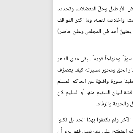
دحض الأباطيل وحلّ المعضلات، وتحديد
 واخلاصه لعمله، وما اكثر المواقف
(لا يفتينّ أحد في المجلس وعليّ حاضر)
ويّاً ومنهاجاً قويماً يبقى مدى الدهر
 مدار الحق ومحور مسيرته كيف يتصرّف
عطينا صورة واقعيّة عن الحاكم المسلم
ة لبيان السقيم منها أو السليم لان
والحرية والرفاه.
لآخر ولم يكتفوا بهذا الحد بل نكلوا
كم المنفتح على معارضيه. فهو يرى أن