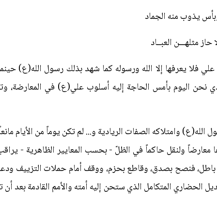
أس يذوب منه الجماد
ز مثلهـــن العبــاد
ي فلا يعرفها إلا الله ورسوله كما شهد بذلك رسول الله(ع) حينما قا
ذي نحن اليوم بأمس الحاجة إليه أسلوب علي(ع) في المعارضة، وتق
الله(ع) وامتلاكه الصفات الريادية و... لم تكن يوماً من الأيام مانعا
معارضاً ولنقل حاكماً في الظلّ - بحسب المعايير الظاهرية - يرا
 باطل، فنصح بصدق، وقاطع بحزم، ووقف أمام حملات التزييف ودعاة
ديل الحضاري المتكامل الذي ستحن إليه أمته والأمم القادمة بعد أن 