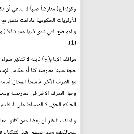
وكونه(ع) معارضاً صلباً لا ينافي أن 
الأولويات الحكومية مادامت تتفق مع
والمواضع التي نادى فيها عمر قائلاً (ل
(1).
مواقف الإمام(ع) ثابتة لا تتغيّر سواء 
حجة علينا معارضة كنّا أو حكّاما. ال
مع الطرف الآخر. فاسحاً المجال أمامه 
وحق الطرف الآخر في معارضته ومحاسبت
الحاكم الحق.. لا المتسلط على الرقاب
والملفت للنظر أن بعضا ممن كانوا معا
بمخالفيهم ومعارضيهم اشدّ التنكيل، ف