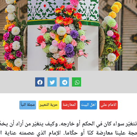
الامام علي
اهل البيت
المعارضة
حرية التعبير
مجلة النبأ
تغيّر سواء كان في الحكم أو خارجه. وكيف يتغيّر من أراد أن يخطّ ل
جة علينا معارضة كنّا أو حكّاما. الإمام الذي عصمته عناية 