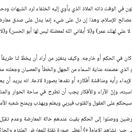
يكون في الوقت ذاته الملاذ الذي يأوي إليه الخلفاء لرد الشبهات و
 مصالح الإسلام، وهذا إن دل على شيء إنما يدل على صدق معارضته
و لا علي لهلك عمر) و(لا أبقاني الله لمعضلة ليس لها أبو الحسن) و
كان في الحكم أو خارجه. وكيف يتغيّر من أراد أن يخطّ لنا طريقاً س
إمام الذي عصمته عناية السماء من الجهل والخطأ والعصيان وجعلته
لإبداء رأيه ومناقشة أفكاره أو نقدها بصورة لاذعة. انه يريد أن ي
ه، وإنّ الآراء والأفكار يجب أن تطرح في ساحة الحوار والمناقش
، سيحكم على العقول والقلوب فيربي ويعلم ويهذب ويمنح شعبه الأمل 
رضين ووصلوا إلى الحكم بقيت عندهم حالة المعارضة وعدم تقبّل ا
ي حين نشاهد الإمام(ع) أعطى صورة نقيّة للمعارض الملتزم والحا