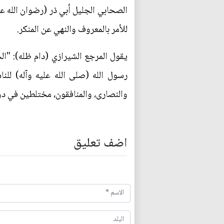
الصحابي الجليل أبي ذر (رضوان الله عل
للأمر بالمعروف والنهي عن المنكر.
يقول المرجع الشيرازي (دام ظله): "ال
رسول الله (صلى الله عليه وآله) للن
والنصارى، والمنافقون، مختلطين في دو
اضف تعليق