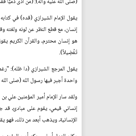
(صلى الله عليه وآله): (من آذى ذميّاً ف
يقول الإمام الشيرازي (قده) في كتابه اح
إنسان، مع قطع النظر عن لونه ولغته وقو
هو إنسان محترم، والقرآن الكريم يقول: (وَلَقَدْ كَرَّ
تَفْضِيلاً).
يقول المرجع الشيرازي (دا ظله): "رغم 
واحدة أجبر فيها رسول الله (صلى الله عل
ولقد سار الإمام أمير المؤمنين علي بن 
إنساني قيمي، يقوم على مبادئ، قد جاء
الإنسانية، ويذهب أبعد من ذلك، فهو يقب