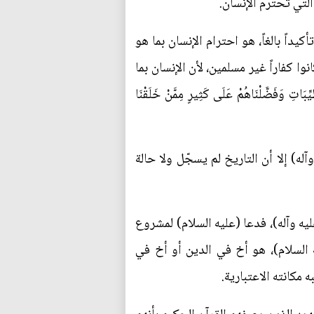
 التي تحترم الإنسان.
يداً بالغاً، هو احترام الإنسان بما هو
ا كفاراً غير مسلمين، لأن الإنسان بما
تِ وَفَضَّلْنَاهُمْ عَلَى كَثِيرٍ مِمَّنْ خَلَقْنَا
ه) إلا أن التاريخ لم يسجّل ولا حالة
ليه وآله)، فدعا (عليه السلام) لمشروع
ه السلام)، هو أخ في الدين أو أخ في
 مكانته الاعتبارية.