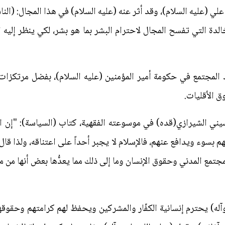
ي (عليه السلام)، وقد أثر عنه (عليه السلام) في هذا المجال: (النا
خالدة التي تفسح المجال لاحترام البشر بما هو بشر، لكي ينظر إليه 
 المجتمع في حكومة أمير المؤمنين (عليه السلام)، بفضل مرتكزات ال
 الأقليات.
ني الشيرازي(قده) في موسوعته الفقهية، كتاب (السياسة): "إن ال
هم بسوء ويدافع عنهم، فالإسلام لا يجبر أحداً على اعتناقه، ولذا قال (عز
مع المدني وحقوق الإنسان وما إلى ذلك مما يعدُّها بعض أنها من م
له) يحترم إنسانية الكفّار والمشركين ويحفظ لهم كرامتهم وحقوقهم،