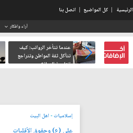
الرئيسية
|
كل المواضيع
|
اتصل بنا
آراء وافكار
س
النسبية.. حين
عندما تتأخر الرواتب: كيف
لباطل
تتآكل ثقة المواطن وتتراجع
إنتاجية الدولة؟
إسلاميات
-
اهل البيت
علي (ع) وحقوق الأقليات