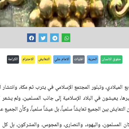
حقوق الانسان
الحرية
اقليات
الامام علي
التعايش
الاحترام
الكرامة
ع الميلادي، وتبلور المجتمع الإسلامي في يثرب ثم مكة، وانتشار ا
يرها، يعيشون في البلاد الإسلامية إلى جانب المسلمين، ولم يشع
ان التعايش بين الجميع تعايشاً سلمياً، بل عيشاً سلمياً، وكأن الجميع 
كان المسلمون، واليهود، والنصارى، والمجوس، والمشركون، بل كل