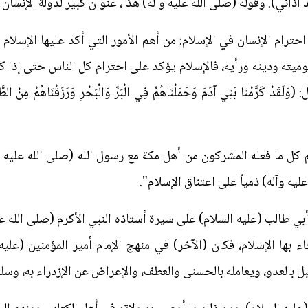
قد آذاني). وقوله (صلى الله عليه وآله) هذا، عنوان كبير لدولة الإنسان
ترام الإنسان في الإسلام: من أهم الأمور التي أكد عليها الإسلام تأك
ميته ودينه ورأيه، فالإسلام يؤكد على احترام كل الناس حتى إذا كانو
مْنَا بَنِي آدَمَ وَحَمَلْنَاهُمْ فِي الْبَرِّ وَالْبَحْرِ وَرَزَقْنَاهُمْ مِنْ الطَّيِّبَا
كل ما فعله المشركون من أهل مكة مع رسول الله (صلى الله عليه وآل
يه وآله) ذمياً على اعتناق الإسلام".
أبي طالب (عليه السلام) على سيرة أستاذه النبي الأكرم (صلى الله ع
 بها الإسلام، فكان (الآخر) في منهج الإمام أمير المؤمنين (علي
ل بالعدو، ويعامله بالحسنى والعطف، والإعراض عن الإزدراء به، وسلبه