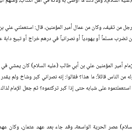
ليه السلام)، ومن ذلك ما أوصى به ولاته في أهل الكتاب، ومنهم الي
جل من ثقيف، وكان من عمال أمير المؤمنين، قال: استعملني علي بن
أن تضرب مسلماً أو يهودياً أو نصرانياً في درهم خراج أو تبيع دابة ع
إمام أمير المؤمنين علي بن أبي طالب (عليه السلام) كان يمشي ف
ه من الناس قائلاً: ما هذا؟ فقالوا: إنه نصراني كبر وشاخ ولم يقد
ستعملتموه على شبابه حتى إذا كبر تركتموه؟ ثم جعل الإمام لذاك ا
ام) عصر الحرية الواسعة، وقد جاء بعد عهد عثمان، وكان عهداً م