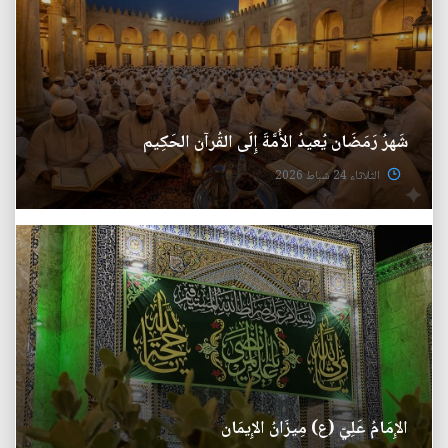
شَهرُ رَمَضَان يُعيدُ الأُمَّةَ إِلَى القُرآن الحَكِيم
الثلاثاء 24 شباط 2026
الإِمَامُ عَلِيّ (ع) مِيزَانُ الإِيمَان