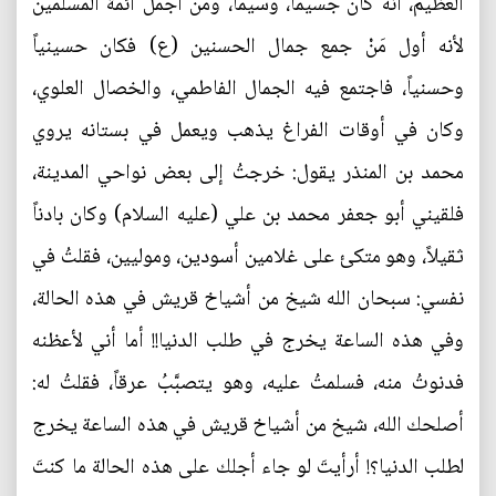
العظيم، أنه كان جسيماً، وسيماً، ومن أجمل أئمة المسلمين
لأنه أول مَنْ جمع جمال الحسنين (ع) فكان حسينياً
وحسنياً، فاجتمع فيه الجمال الفاطمي، والخصال العلوي،
وكان في أوقات الفراغ يذهب ويعمل في بستانه يروي
محمد بن المنذر يقول: خرجتُ إلى بعض نواحي المدينة،
فلقيني أبو جعفر محمد بن علي (عليه السلام) وكان بادناً
ثقيلاً، وهو متكئ على غلامين أسودين، وموليين، فقلتُ في
نفسي: سبحان الله شيخ من أشياخ قريش في هذه الحالة،
وفي هذه الساعة يخرج في طلب الدنيا!! أما أني لأعظنه
فدنوتُ منه، فسلمتُ عليه، وهو يتصبَّبُ عرقاً، فقلتُ له:
أصلحك الله، شيخ من أشياخ قريش في هذه الساعة يخرج
لطلب الدنيا؟! أرأيتَ لو جاء أجلك على هذه الحالة ما كنتَ