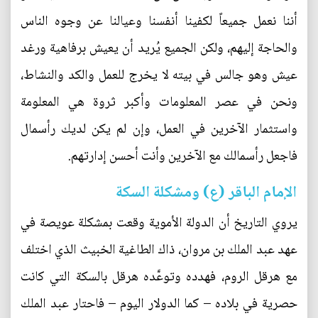
أننا نعمل جميعاً لكفينا أنفسنا وعيالنا عن وجوه الناس
والحاجة إليهم، ولكن الجميع يُريد أن يعيش برفاهية ورغد
عيش وهو جالس في بيته لا يخرج للعمل والكد والنشاط،
ونحن في عصر المعلومات وأكبر ثروة هي المعلومة
واستثمار الآخرين في العمل، وإن لم يكن لديك رأسمال
فاجعل رأسمالك مع الآخرين وأنت أحسن إدارتهم.
الإمام الباقر (ع) ومشكلة السكة
يروي التاريخ أن الدولة الأموية وقعت بمشكلة عويصة في
عهد عبد الملك بن مروان، ذاك الطاغية الخبيث الذي اختلف
مع هرقل الروم، فهدده وتوعَّده هرقل بالسكة التي كانت
حصرية في بلاده – كما الدولار اليوم – فاحتار عبد الملك