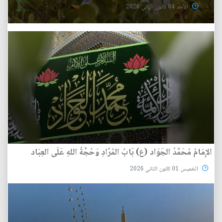
الأحد 04 كانون الثاني 2026
الإِمَامُ مُحَمَّدُ الجَوَاد (ع) بَابُ المُرًادِ وَحُجَّةُ اللهِ عَلَى العِبَاد
الخميس 01 كانون الثاني 2026