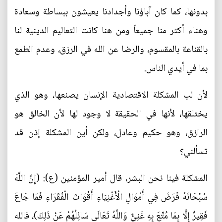
بدونها، كما كان آباؤنا وأجدادنا يعيشون ببساطة وسعادة
وهناء أكثر منا جميعاً ومن هنا كانت التعاليم الدينية لنا
بالقناعة بالمقسوم، والرضا عن الله في الرزق، وعدم الطمع
بما في أيدي الناس.
لأن لب المشكلة الاقتصادية الإنسان يصنعها، وهو الذي
يختلقها، لأنها في الحقيقة لا وجود لها لأن الخالق هو
الرازق، وهو حكيم وعادل، ولكن أين المشكلة إذن قد
تسألني؟
المشكلة فينا نحن البشر، قال أمير المؤمنين (ع): (إِنَّ اللَّهَ
سُبْحَانَهُ فَرَضَ فِي أَمْوَالِ الْأَغْنِيَاءِ أَقْوَاتَ الْفُقَرَاءِ فَمَا جَاعَ
فَقِيرٌ إِلَّا بِمَا مُتِّعَ بِهِ غَنِيٌّ وَاللَّهُ تَعَالَى سَائِلُهُمْ عَنْ ذَلِكَ)، فالله