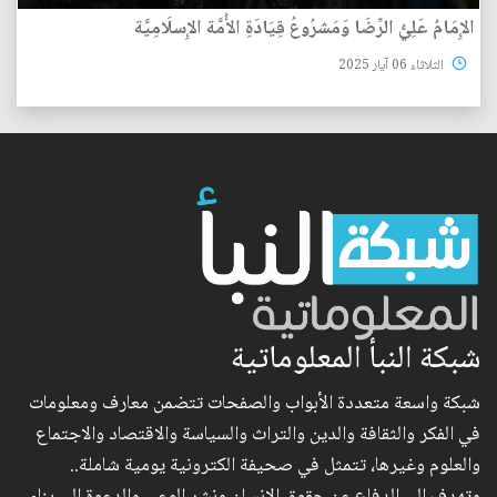
الإِمَامُ عَلِيُّ الرِّضَا وَمَشرُوعُ قِيَادَةِ الأُمَّة الإِسلَامِيَّة
الثلاثاء 06 آيار 2025
شبكة النبأ المعلوماتية
شبكة واسعة متعددة الأبواب والصفحات تتضمن معارف ومعلومات
في الفكر والثقافة والدين والتراث والسياسة والاقتصاد والاجتماع
والعلوم وغيرها، تتمثل في صحيفة الكترونية يومية شاملة..