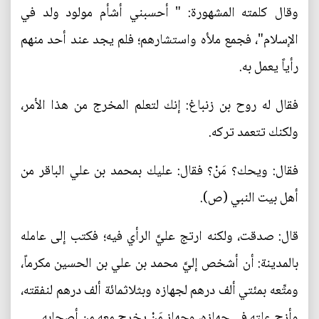
وقال كلمته المشهورة: " أحسبني أشأم مولود ولد في
الإسلام"، فجمع ملأه واستشارهم؛ فلم يجد عند أحد منهم
رأياً يعمل به.
فقال له روح بن زنباغ: إنك لتعلم المخرج من هذا الأمر،
ولكنك تتعمد تركه.
فقال: ويحك؟ مَنْ؟ فقال: عليك بمحمد بن علي الباقر من
أهل بيت النبي (ص).
قال: صدقت، ولكنه ارتج عليَّ الرأي فيه؛ فكتب إلى عامله
بالمدينة: أن أشخص إليَّ محمد بن علي بن الحسين مكرماً،
ومتِّعه بمئتي ألف درهم لجهازه وبثلاثمائة ألف درهم لنفقته،
وأزح علته في جهازه، وجهاز مَنْ يخرج معه من أصحابه.