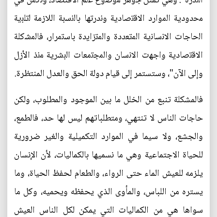
اﻟﻧَّدرة": وهي تمثل ﺟوﻫر ﻣوﺿوع ﻋلم الاقتصاد، وﺗﻛﻣن ﻓﻲ
ﻣﺣدودﯾﺔ اﻟﻣوارد اﻻﻗﺗﺻﺎدﯾﺔ وﻧدرﺗﻬﺎ باﻟﻧﺳﺑﺔ اﻟﻼزﻣﺔ ﻟﺗﻠﺑﯾﺔ
اﻟﺣﺎجات اﻻﻧﺳﺎﻧﯾﺔ اﻟﻣﺗﻌددة واﻟﻣﺗزاﯾدة ﺑﺎﺳﺗﻣرار، ﻓﺎﻟﻣﺷﻛﻠﺔ
اﻻﻗﺗﺻﺎدﯾﺔ واﺟﻬت اﻻﻧﺳﺎن واﻟﻣﺟﺗﻣﻌﺎت اﻟﺑﺷرﯾﺔ ﻣﻧذ اﻷزل
وإلى الآن"، وستستمر إلى قيام دولة الحق والعدل المنتظرة.
فالمشكلة تنبع من الخلل ما بين الموجود والمطلوب، ولكن
حاجات الناس لا تنتهي، ومتطلباتهم ليس لها حد، فالطمع،
والجشع، ولا سيما في الموارد التكميلية والغير ضرورية
للحياة الاجتماعية وهي ما نسميها بالكماليات، لأن الإنسان
يلزمه للعيش الماء حتى الرواء، والطعام لحفظ الحياة، وما
يستره من اللباس، والمأوى الذي يحفظه ويحميه، وكل ما
سواها هي من الكماليات التي يمكن لكل الناس العيش