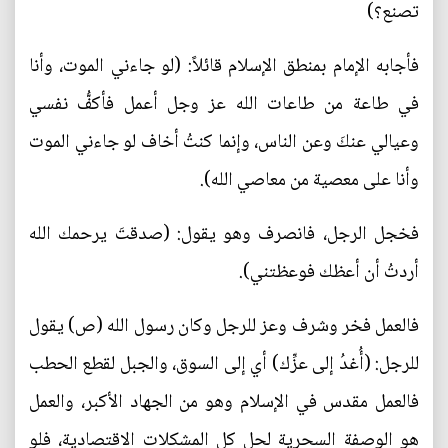
تصنع؟)
فأجابه الإمام بمنطق الإسلام قائلاً: (لو جاءني الموت، وأنا
في طاعة من طاعات الله عز وجل أعمل فأكفُّ نفسي
وعيالي عنكَ وعن الناس، وإنما كنتُ أخاف لو جاءني الموت
وأنا على معصية من معاصي الله).
فخجل الرجل، فانصرف وهو يقول: (صدقتَ يرحمك الله
أردتُ أن أعظك فوعظتني).
فالعمل فخر وشرف وعز للرجل وكان رسول الله (ص) يقول
للرجل: (أُغدُ إلى عزِّك) أي إلى السوق، والجبل لقطع الحطب
فالعمل مقدس في الإسلام وهو من الجهاد الأكبر، والعمل
هو الوصفة السحرية لحل كل المشكلات الاقتصادية، فلو