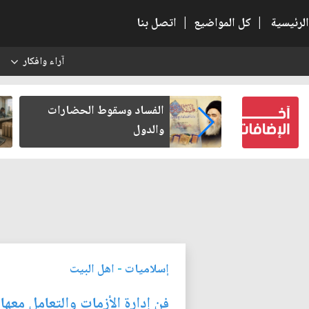
الرئيسية
|
كل المواضيع
|
اتصل بنا
آراء وافكار
س
بعين كتب لنفسه
الفساد وسقوط الحضارات
والدول
إسلاميات
-
اهل البيت
فن إدارة الأزمات والتعامل معها