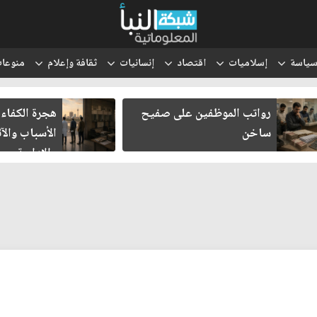
ياسة
إسلاميات
اقتصاد
إنسانيات
ثقافة وإعلام
منوعا
رواتب الموظفين على صفيح
هجرة الكفاءا
ساخن
الأسباب والآث
والإدارية