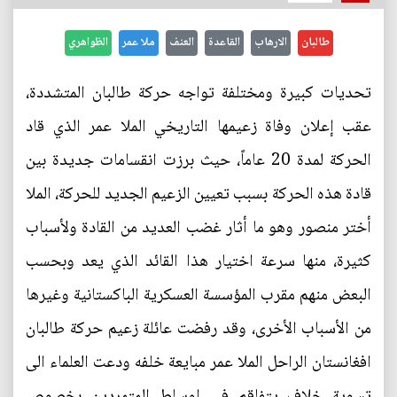
طالبان
الارهاب
القاعدة
العنف
ملا عمر
الظواهري
تحديات كبيرة ومختلفة تواجه حركة طالبان المتشددة،
عقب إعلان وفاة زعيمها التاريخي الملا عمر الذي قاد
الحركة لمدة 20 عاماً، حيث برزت انقسامات جديدة بين
قادة هذه الحركة بسبب تعيين الزعيم الجديد للحركة، الملا
أختر منصور وهو ما أثار غضب العديد من القادة ولأسباب
كثيرة، منها سرعة اختيار هذا القائد الذي يعد وبحسب
البعض منهم مقرب المؤسسة العسكرية الباكستانية وغيرها
من الأسباب الأخرى، وقد رفضت عائلة زعيم حركة طالبان
افغانستان الراحل الملا عمر مبايعة خلفه ودعت العلماء الى
تسوية خلاف يتفاقم في اوساط المتمردين بخصوص