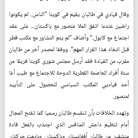
وقال قيادي في طالبان يقيم في كويتا "الناس.. لم يكونوا
راضين عندما اتفق الملا منصور مع باكستان... على عقد
اجتماع مع كابول." وأضاف "لم يتم التشاور مع مكتب قطر
قبل اتخاذ هذا القرار المهم". ووفقا لمصدر آخر من طالبان
مقرب من القيادة فقد أرسل مجلس شورى كويتا فريقا من
ستة أفراد للعاصمة القطرية الدوحة للاجتماع مع طيب أغا
أحد قياديي المكتب السياسي للحصول على التأييد
لمنصور.
وتهدد الخلافات بأن تنقسم طالبان رسميا كما تفتح المجال
أمام تنظيم داعش المنافس الذي اجتذب بالفعل قادة
منشقين من طالبان أفغانستان وباكستان. وبايعت حركتان