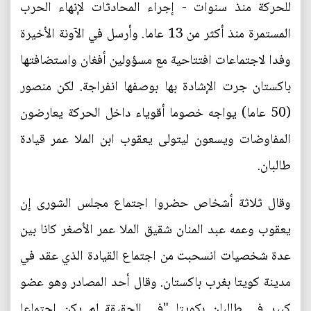
للحركة منذ سنوات - إجراء المحادثات لإنهاء الحرب
المستمرة منذ أكثر من 13 عاما. وأرسل في الآونة الأخيرة
وفدا لاجتماعات افتتاحية مع مسؤولين أفغان واستضافتها
باكستان جرت الإشادة بها بوصفها انفراجة. لكن منصور
(50 عاما) يواجه خصوما أقوياء داخل الحركة يعارضون
المفاوضات ويسعون ليتولى يعقوب ابن الملا عمر قيادة
طالبان.
وقال ثلاثة أشخاص حضروا اجتماع مجلس الشورى إن
يعقوب وعمه عبد المنان شقيق الملا عمر الأصغر كانا بين
عدة شخصيات انسحبت من اجتماع القيادة الذي عقد في
مدينة كويتا بغرب باكستان. وقال أحد المصادر وهو عضو
كبير في طالبان بكويتا "في الحقيقة لم يكن اجتماعا