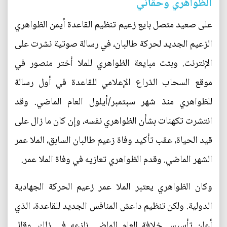
الظواهري وحقاني
على صعيد متصل بايع زعيم تنظيم القاعدة أيمن الظواهري
الزعيم الجديد لحركة طالبان، في رسالة صوتية نشرت على
الإنترنت. وبثت مبايعة الظواهري للملا أختر منصور في
موقع السحاب الذراع الإعلامي للقاعدة في أول رسالة
للظواهري منذ شهر سبتمبر/أيلول العام الماضي. وقد
انتشرت تكهنات بشأن الظواهري نفسه، وإن كان ما زال على
قيد الحياة، عقب تأكيد وفاة زعيم طالبان السابق، الملا عمر
الشهر الماضي. وقدم الظواهري تعازيه في وفاة الملا عمر.
وكان الظواهري يعتبر الملا عمر زعيم الحركة الجهادية
الدولية. ولكن تنظيم داعش المنافس الجديد للقاعدة، الذي
أعلن تأسيس خلافة العام الماضي نازعه في ذلك. وقال