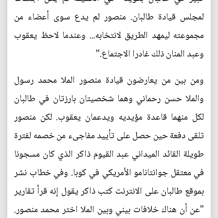
لمجلس قيادة طالبان. منصور لم يدع سوى أعضاء من
مجموعته ليمهد الطريق لانتخابه... وعندما لاحظ يعقوب
وعبد المنان ذلك غادرا الاجتماع."
ومن بين من يعارضون قيادة منصور الملا محمد رسول
والملا حسن رحماني وهما شخصيتان بارزتان في طالبان
لكل منهما قاعدة مؤيديه ويدعمان يعقوب. لكن منصور
تلقى دفعة حين حصل على تأييد مفاجىء من خصمه لفترة
طويلة القائد الميداني عبد القيوم ذاكر الذي كان مسجونا
في معتقل جوانتانامو الأمريكي في كوبا. وفي خطاب نشر
بموقع طالبان على الانترنت كتب ذاكر يقول إنه قرأ تقارير
"عن أن هناك خلافات بيني وبين الملا اختر محمد منصور.