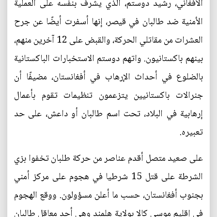
الأفغاني، رشيد دوستم، الذي يشرف بنفسه على العملية
الأمنية ضد طالبان في قيصر، إنها أسفرت أيضًا عن جرح
العشرات من مقاتلي الحركة، والقبض على 12 آخرين منهم،
بينهم باكستانيون. واتهم دوستم الاستخبارات الباكستانية
بالضلوع في أحداث الإرهاب في أفغانستان، مضيفًا أن
جنرالات باكستانيين يتزعمون تنظيمات تقوم بأعمال
إرهابية في البلاد، تحت اسم طالبان أو داعش، على حد
تعبيره.
على صعيد متصل أقدم عناصر من حركة طلبان تخفوا بزي
الشرطة على قتل 15 شرطيا في هجوم على مركز أمني
بجنوب أفغانستان، حسب ما أعلن مسؤولون. ووقع الهجوم
في إقليم موسى كالا بولاية هلمند وهي أحد معاقل طالبان