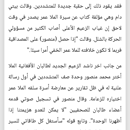
فقد يقود ذلك إلى حقبة جديدة للمتشددين. وقالت بيتي
دام وهي مؤلفة كتاب عن سيرة الملا عمر يصدر في وقت
لاحق إن غياب الزعيم الأعلى أصاب الكثير من مسؤولي
الحركة بالشلل. وقالت "إذا حصل (منصور) على المصداقية
فربما لا تكون خلافته للملا عمر الخفي أمرا سيئا."
من جانب اخر ناشد الزعيم الجديد لطالبان الأفغانية الملا
أختر محمد منصور وحدة صف المتشددين في أول رسالة
علنية له في ظل تقارير عن معارضة أسرة سلفه الملا عمر
اختياره للزعامة. وقال منصور في تسجيل صوتي قدمه
أعضاء طالبان للصحفيين "لا يمكن للعدو هزيمتنا إذا
أظهرنا الوحدة". وتابع قوله "سأستغل كل طاقاتي للسير