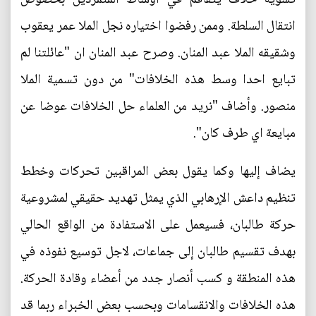
انتقال السلطة. وممن رفضوا اختياره نجل الملا عمر يعقوب
وشقيقه الملا عبد المنان. وصرح عبد المنان ان "عائلتنا لم
تبايع احدا وسط هذه الخلافات" من دون تسمية الملا
منصور. وأضاف "نريد من العلماء حل الخلافات عوضا عن
مبايعة اي طرف كان".
يضاف إليها وكما يقول بعض المراقبين تحركات وخطط
تنظيم داعش الإرهابي الذي يمثل تهديد حقيقي لمشروعية
حركة طالبان، فسيعمل على الاستفادة من الواقع الحالي
بهدف تقسيم طالبان إلى جماعات، لاجل توسيع نفوذه في
هذه المنطقة و كسب أنصار جدد من أعضاء وقادة الحركة.
هذه الخلافات والانقسامات وبحسب بعض الخبراء ربما قد