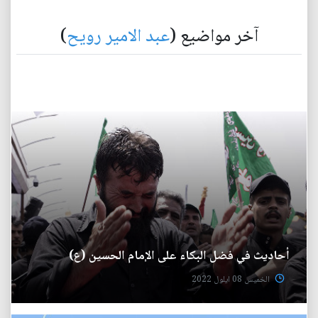
آخر مواضيع (
عبد الامير رويح
)
أحاديث في فضل البكاء على الإمام الحسين (ع)
الخميس 08 ايلول 2022