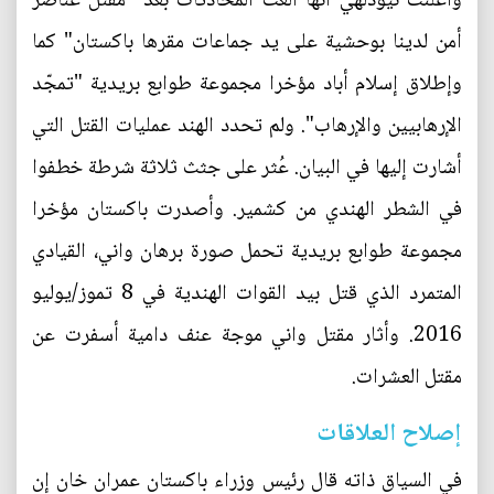
وأعلنت نيودلهي انها ألغت المحادثات بعد "مقتل عناصر
أمن لدينا بوحشية على يد جماعات مقرها باكستان" كما
وإطلاق إسلام أباد مؤخرا مجموعة طوابع بريدية "تمجّد
الإرهابيين والإرهاب". ولم تحدد الهند عمليات القتل التي
أشارت إليها في البيان. عُثر على جثث ثلاثة شرطة خطفوا
في الشطر الهندي من كشمير. وأصدرت باكستان مؤخرا
مجموعة طوابع بريدية تحمل صورة برهان واني، القيادي
المتمرد الذي قتل بيد القوات الهندية في 8 تموز/يوليو
2016. وأثار مقتل واني موجة عنف دامية أسفرت عن
مقتل العشرات.
إصلاح العلاقات
في السياق ذاته قال رئيس وزراء باكستان عمران خان إن