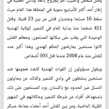
وقتل شخص وأصيب آخر بجروح بالغة. وتأتي العملية في
إطار أحد أكثر الأسابيع دموية في المنطقة هذا العام حيث
سقط 16 مسلحا وجنديان قتلى من بين 23 قتيلا. وقتل
411 شخصا منذ بداية العام في كشمير الولاية الهندية
الوحيدة التي يغلب على سكانها المسلمون. ومعظم القتلى
كانوا مسلحين يعارضون الحكم الهندي. وهذا أكبر عدد
للقتلى منذ عام 2008 عندما قتل 505 أشخاص.
ويقول مسؤولون إن القوات الهندية كثفت هجومها ضد
مسلحين ينشطون في وادي كشمير وكذلك من يحاولون
التسلل عبر الحدود مع باكستان. ورد المسلحون على ذلك
باستهداف أفراد من شرطة كشمير وعائلاتهم في الشهور
القليلة الماضية. ومن بين القتلى أحد أعضاء جماعة عسكر