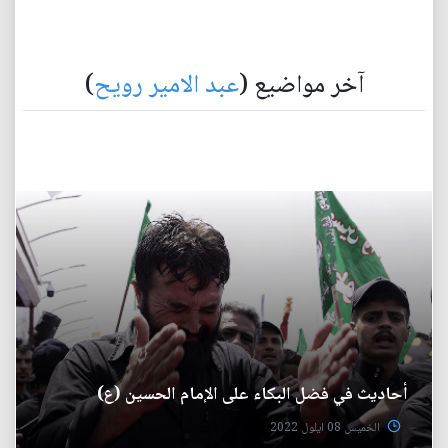
آخر مواضيع (
عبد الامير رويح
)
أحاديث في فضل البكاء على الإمام الحسين (ع)
الخميس 08 ايلول 2022