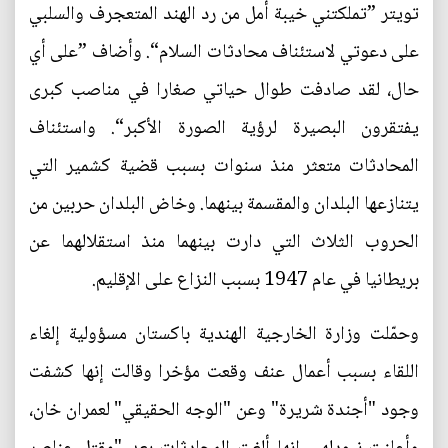
تويتر ”تملكتني خيبة أمل من رد الهند المتعجرف والسلبي
على دعوتي لاستئناف محادثات السلام“. وأضاف ”على أي
حال، لقد صادفت طوال حياتي صغارا في مناصب كبرى
يفتقرون البصيرة لرؤية الصورة الأكبر“. واستئناف
المحادثات متعثر منذ سنوات بسبب قضية كشمير التي
يتنازعها البلدان والمقسمة بينهما. وخاض البلدان حربين من
الحروب الثلاث التي دارت بينهما منذ استقلالهما عن
بريطانيا في عام 1947 بسبب النزاع على الإقليم.
وحمّلت وزارة الخارجية الهندية باكستان مسؤولية إلغاء
اللقاء بسبب أعمال عنف وقعت مؤخرا وقالت إنها كشفت
وجود "أجندة شريرة" وعن "الوجه الحقيقي" لعمران خان،