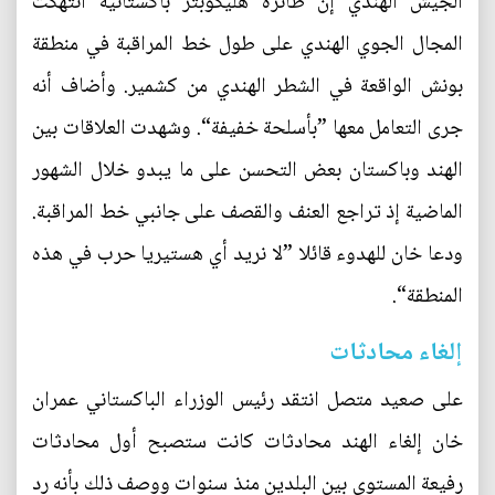
الجيش الهندي إن طائرة هليكوبتر باكستانية انتهكت
المجال الجوي الهندي على طول خط المراقبة في منطقة
بونش الواقعة في الشطر الهندي من كشمير. وأضاف أنه
جرى التعامل معها ”بأسلحة خفيفة“. وشهدت العلاقات بين
الهند وباكستان بعض التحسن على ما يبدو خلال الشهور
الماضية إذ تراجع العنف والقصف على جانبي خط المراقبة.
ودعا خان للهدوء قائلا ”لا نريد أي هستيريا حرب في هذه
المنطقة“.
إلغاء محادثات
على صعيد متصل انتقد رئيس الوزراء الباكستاني عمران
خان إلغاء الهند محادثات كانت ستصبح أول محادثات
رفيعة المستوى بين البلدين منذ سنوات ووصف ذلك بأنه رد