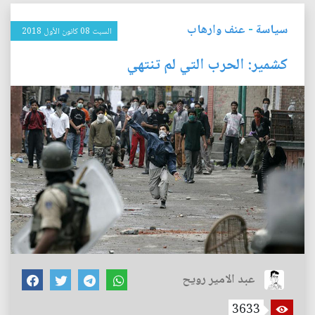
سياسة
-
عنف وارهاب
السبت 08 كانون الأول 2018
كشمير: الحرب التي لم تنتهي
عبد الامير رويح
3633