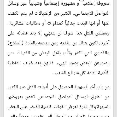
معروفة إعلامياً أو مشهورة إجتماعياً وشبابياً عبر وسائل
التواصل الاجتماعي.. الكثير من الإغتيالات لم يتم الكشف
عنها أو انها قيدت جنائياً كعداوات أو مطالبات عشائرية..
ومسلس القتل هذا سوف لن ينتهي، إلا بعد قضائه على
آخرنا، لكون هناك من يغذيه ومن يدعمه بالمادة (السلاح)
والفتاوي التي تكفر وتأمر بقتل البعض من الفتيات ممن
يصورهن البعض بصور تهيء لقتلهن بعد غياب التغطية
الأمنية التامة لكل شرائح الشعب..
من باب آخر فسهولة الحصول على أدوات القتل عبر الكثير
من الطرق فوسائل التواصل الاجتماعي تغص بعروضها
المبهرة وكل فترة تعرض القوات الامنية القبض على البعض
من مروجيها، ناهيك عن المحال التي ظهرت حديثاً والتي