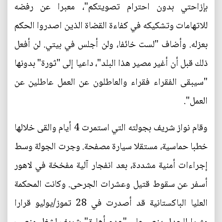
بإزاحتي بدون احترام تصويتكم"، معبرا عن رفضه
للاتهامات وتشكيكه في كفاءة القضاة الذين اصدروا الحكم
بعزله. وأضاف "لست خائفا، ولن أجلس في بيتي. لن أفعل
ذلك قبل أن أغير مصير هذا البلد"، داعيا إلى "ثورة" بدونها
"سيبقى الفقراء فقراء والعاطلون عن العمل عاطلين عن
العمل".
وقام نواز شريف بجولته التي استمرت 4 أيام والقى خلالها
خطبا حماسية، مستقلا سيارة مصفحة. وجرت الجولة وسط
إجراءات أمنية مشددة، بعد انفجار آلية مفخخة في لاهور
أسفر عن سقوط قتيل وعشرات الجرحى. وكانت المحكمة
العليا الباكستانية قد أصدرت في 28 تموز/يوليو قرارا