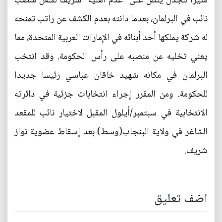
مثيرا للجدل ينص على "عدم أهلية" شريف لشغل منصب
نائب في البرلمان، بعدما دانته بعدم الكشف عن راتب تمنحه
له شركة يملكها أحد أبنائه في الإمارات العربية المتحدة، مما
يعني تخليه عن منصبه على رأس الحكومة. وقد انتخب
البرلمان في مكانه شهيد خاقان عباسي رئيسا جديدا
للحكومة. ومن المقرر إجراء انتخابات جزئية في دائرته
الانتخابية في سبتمبر/أيلول المقبل لاختيار نائب للمقعد
الشاغر في ولاية البنجاب(وسط) بعد إسقاط عضوية نواز
شريف.
اضف تعليق