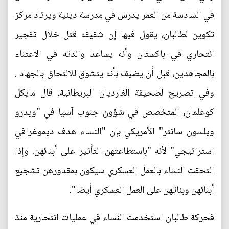
في السادسة من العمر يدرس في مدرسة دينية ويرتاد مركز
تكوين لطالبان، يقول فيها إن شقيقه قتل خلال تفجير
انتحاري في باكستان وأنه يساعد والدته في الاعتناء
بالمجاهدين، قبل أن يضيف بأنه يتشوق للالتحاق بالجهاد .
وفي تصريح لصحيفة الغارديان البريطانية، قال مايكل
كوغلمان، المتخصص في شؤون جنوب آسيا في "ويدرو
ويلسون سانتر" الأمريكي بإن "النساء هدف ديموغرافي
استراتيجي" لأنه "باستطاعتهن التأثير على أبنائهن. وإذا
التحقت النساء بالعمل العسكري سيكون بمقدورهن تشجيع
أبنائهن وبناتهن على العمل العسكري أيضا".
فحركة طالبان استخدمت النساء في عمليات انتحارية منذ