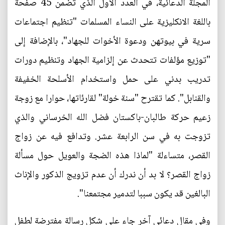
المجلة الدعائية، في العدد الأول الذي تضمن 45 صفحة
باللغة الانكليزية على النساء المسلمات "تنظيم اجتماعات
سرية في بيوتهن ودعوة الأخوات للجهاد"، بالإضافة إلى
"توزيع مؤلفات تتحدث عن إلزامية الجهاد وتنظيم دورات
تدريب بدني على حمل واستخدام الأسلحة الخفيفة
والقنابل". كما تقترح "سنة خولة" لقارئاتها، حوارا مع زوجة
زعيم حركة طالبان-باكستان فضل الله الخرساني والذي
تزوجت به في سن الرابعة عشر. وتدافع فيه عن زواج
القصر، متساءلة "لماذا هذه الضجة والعويل حول مسألة
زواج القصر؟ لا بد أن ندرك أن عدم تزويج الذكور والإناث
البالغين قد يكون سببا لتدمير مجتمعنا".
وفي مقال دعائي آخر جاء على شكل رسالة مفترضة لطفل