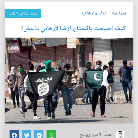
سياسة
-
عنف وارهاب
الثلاثاء 15 آب 2017
كيف اصبحت باكستان ارضا لإرهابي داعش؟
عبد الامير رويح