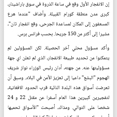
إن الانفجار الأول وقع في ساعة الذروة في سوق باراشينار،
كبرى مدن منطقة كورام القبيلة. وأضاف "عندما هرع
المسعفون إلى المكان لمساعدة الجرحى، وقع انفجار ثان"،
مشيرا إلى أكثر من 150 جريحا. بحسب فرانس برس.
وأكد مسؤول محلي آخر الحصيلة. لكن المسؤولين لم
يتمكنوا من تحديد طبيعة الانفجار، الذي لم تعلن اي جهة
مسؤوليتها عنه. من جهته، أدان رئيس الوزراء نواز شريف
الهجوم "البشع" داعيا إلى تعزيز الأمن في البلاد. وسبق أن
تعرضت أسواق هذه البلدة النائية قرب الحدود الافغانية،
لتفجيرين كبيرين هذا العام أسفرا عن مقتل 22 و 24
شخصا على التوالي. ومذاك، أصبحت "الأسواق تحميها