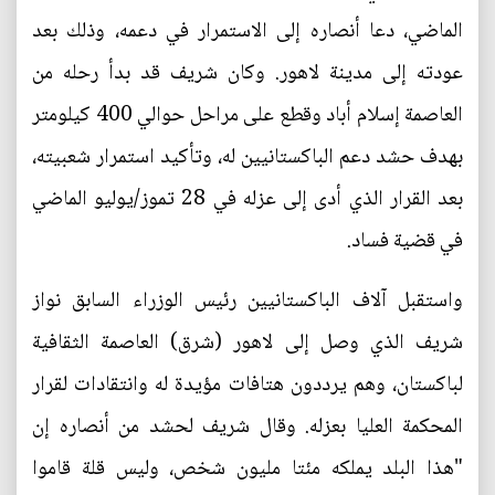
الماضي، دعا أنصاره إلى الاستمرار في دعمه، وذلك بعد
عودته إلى مدينة لاهور. وكان شريف قد بدأ رحله من
العاصمة إسلام أباد وقطع على مراحل حوالي 400 كيلومتر
بهدف حشد دعم الباكستانيين له، وتأكيد استمرار شعبيته،
بعد القرار الذي أدى إلى عزله في 28 تموز/يوليو الماضي
في قضية فساد.
واستقبل آلاف الباكستانيين رئيس الوزراء السابق نواز
شريف الذي وصل إلى لاهور (شرق) العاصمة الثقافية
لباكستان، وهم يرددون هتافات مؤيدة له وانتقادات لقرار
المحكمة العليا بعزله. وقال شريف لحشد من أنصاره إن
"هذا البلد يملكه مئتا مليون شخص، وليس قلة قاموا