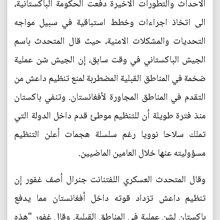
الاحداث والتطورات الاخيرة دفعت الحكومة الباكستانية،
الى اتخاذ اجراءات وخطط استباقية في سبيل مواجه
التحديات والمشكلات الامنية، حيث قال المتحدث باسم
الجيش الباكستاني في وقت سابق، إن الجيش شن عملية
ضخمة في المناطق القبلية المضطربة لمنع تنظيم داعش من
التقدم في المناطق المجاورة لأفغانستان. وتنفي باكستان
منذ فترة طويلة أن للتنظيم موطئ قدم داخل الدولة التي
تملك سلاحا نوويا رغم سلسلة هجمات أعلن التنظيم
مسؤوليته عنها خلال العامين الماضيين.
وقال المتحدث العسكري اللفتنانت جنرال أصف غفور إن
تنظيم داعش تزداد قوته داخل أفغانستان مما يدفع
باكستان لشن عملية في المناطق القبلية. وقال غفور "هذه