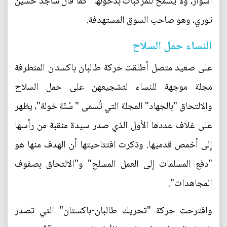
أسوار، ولا يسمح للمركبات بدخولها" كما قال ساجد حسين
توري، وهو صاحب السوق المستهدفة.
النساء حمل السلاح
على صعيد متصل أطلقت حركة طالبان باكستان المتطرفة
مجلة موجهة للنساء لتشجيعهن على حمل السلاح
والالتحاق "بالجهاد" المجلة التي تُسمى " سُنّة خولة"، يظهر
على غلاف عددها الأول الذي صدر سيدة منقبة من رأسها
إلى أخمص قدميها. وذكرت افتتاحيتها أن الهدف منها هو
"دفع المسلمات إلى العمل المسلح" و"الالتحاق بصفوف
المجاهدات".
واقترحت حركة "تحريك طالبان-باكستان" التي تصدر