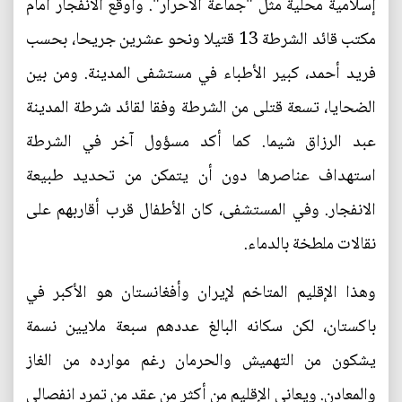
إسلامية محلية مثل "جماعة الأحرار". وأوقع الانفجار أمام
مكتب قائد الشرطة 13 قتيلا ونحو عشرين جريحا، بحسب
فريد أحمد، كبير الأطباء في مستشفى المدينة. ومن بين
الضحايا، تسعة قتلى من الشرطة وفقا لقائد شرطة المدينة
عبد الرزاق شيما. كما أكد مسؤول آخر في الشرطة
استهداف عناصرها دون أن يتمكن من تحديد طبيعة
الانفجار. وفي المستشفى، كان الأطفال قرب أقاربهم على
نقالات ملطخة بالدماء.
وهذا الإقليم المتاخم لإيران وأفغانستان هو الأكبر في
باكستان، لكن سكانه البالغ عددهم سبعة ملايين نسمة
يشكون من التهميش والحرمان رغم موارده من الغاز
والمعادن. ويعاني الإقليم من أكثر من عقد من تمرد انفصالي