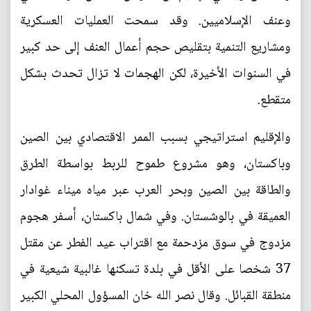
وعنف الإسلاميين. وقد سمحت العمليات العسكرية
ومشاريع التنمية بتقليص حجم أعمال العنف إلى حد كبير
في السنوات الأخيرة، لكن الهجمات لا تزال تحدث بشكل
متقطع.
والإقليم استراتيجي بسبب الممر الاقتصادي بين الصين
وباكستان، وهو مشروع طموح للربط بواسطة الطرق
والطاقة بين الصين وبحر العرب عبر مياه ميناء غوادار
العميقة في بالوشستان. وفي شمال باكستان، أسفر هجوم
مزدوج في سوق مزدحمة مع اقتراب عيد الفطر عن مقتل
37 شخصا على الأقل في بلدة تسكنها غالبية شيعية في
منطقة القبائل. وقال نصر الله خان المسؤول المحلي الكبير