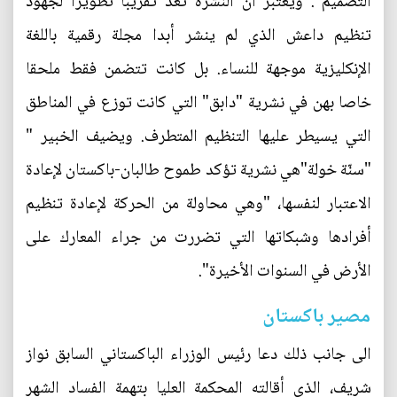
التصميم". ويعتبر أن النشرة تعد تقريبا تطويرا لجهود
تنظيم داعش الذي لم ينشر أبدا مجلة رقمية باللغة
الإنكليزية موجهة للنساء. بل كانت تتضمن فقط ملحقا
خاصا بهن في نشرية "دابق" التي كانت توزع في المناطق
التي يسيطر عليها التنظيم المتطرف. ويضيف الخبير "
"سنّة خولة"هي نشرية تؤكد طموح طالبان-باكستان لإعادة
الاعتبار لنفسها، "وهي محاولة من الحركة لإعادة تنظيم
أفرادها وشبكاتها التي تضررت من جراء المعارك على
الأرض في السنوات الأخيرة".
مصير باكستان
الى جانب ذلك دعا رئيس الوزراء الباكستاني السابق نواز
شريف، الذي أقالته المحكمة العليا بتهمة الفساد الشهر