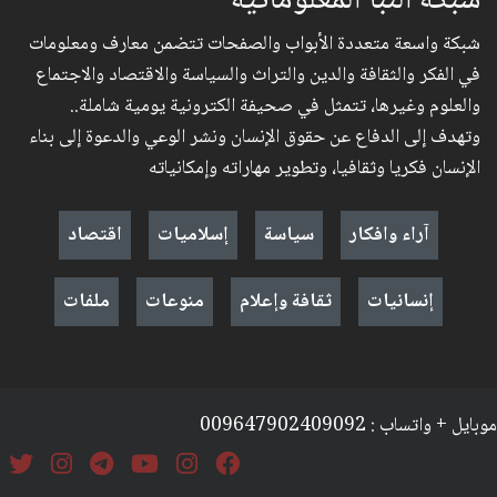
شبكة النبأ المعلوماتية
شبكة واسعة متعددة الأبواب والصفحات تتضمن معارف ومعلومات
في الفكر والثقافة والدين والتراث والسياسة والاقتصاد والاجتماع
والعلوم وغيرها، تتمثل في صحيفة الكترونية يومية شاملة..
وتهدف إلى الدفاع عن حقوق الإنسان ونشر الوعي والدعوة إلى بناء
الإنسان فكريا وثقافيا، وتطوير مهاراته وإمكانياته
آراء وافكار
سياسة
إسلاميات
اقتصاد
إنسانيات
ثقافة وإعلام
منوعات
ملفات
موبايل + واتساب : 009647902409092