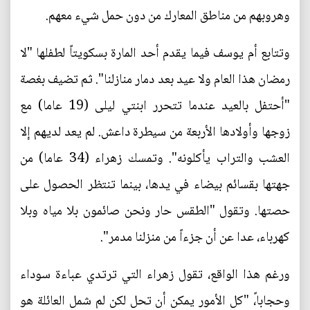
وهروبهم من مناطق المعارك من دون حمل شيء معهم.
وتتابع أم يوسف فيما يقدم أحد المارة بسكويتاً لطفلها "لا
رمضان هذا العام ولا عيد بعد دمار منازلنا". ثم تضيف بغصة
"أحتفل بالعيد عندما تتحرر ابنتي ليلى (19 عاما) مع
زوجها وأولادها الأربعة من سيطرة داعش. لم يعد لديهم إلا
العشب والتراب يأكلونه". وتمسك زهراء (34 عاما) من
جهتها بقسائم بيضاء في يدها، بينما تنتظر الحصول على
حصتها. وتقول "الطقس حار ونحن صائمون بلا مياه وبلا
كهرباء، عدا عن أن جزءاً من منزلنا مدمر".
ورغم هذا الواقع، تقول زهراء التي ترتدي عباءة سوداء
وحجابا،ً "كل الأمور يمكن أن تحل لكن لم شمل العائلة هو