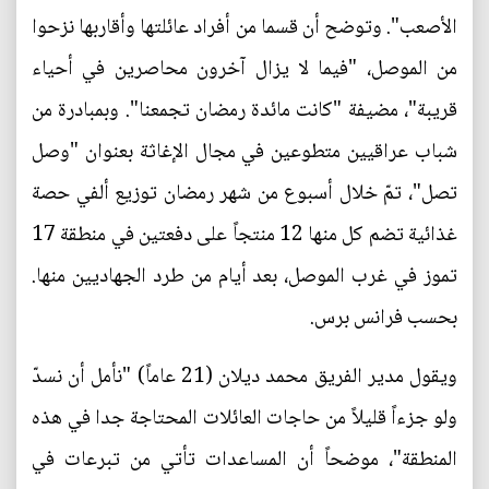
الأصعب". وتوضح أن قسما من أفراد عائلتها وأقاربها نزحوا
من الموصل، "فيما لا يزال آخرون محاصرين في أحياء
قريبة"، مضيفة "كانت مائدة رمضان تجمعنا". وبمبادرة من
شباب عراقيين متطوعين في مجال الإغاثة بعنوان "وصل
تصل"، تمّ خلال أسبوع من شهر رمضان توزيع ألفي حصة
غذائية تضم كل منها 12 منتجاً على دفعتين في منطقة 17
تموز في غرب الموصل، بعد أيام من طرد الجهاديين منها.
بحسب فرانس برس.
ويقول مدير الفريق محمد ديلان (21 عاماً) "نأمل أن نسدّ
ولو جزءاً قليلاً من حاجات العائلات المحتاجة جدا في هذه
المنطقة"، موضحاً أن المساعدات تأتي من تبرعات في