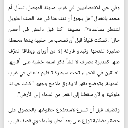
وفي حي الاقتصاديين في غرب مدينة الموصل، تسأل أم
محمد بانفعال "هل يجوز أن نقف هنا في هذا الصف الطويل
لننتظر مساعدة؟"، مضيفة "كنا قبل داعش في أحسن
حال". تسكت قليلاً قبل أن تسحب من حقيبة يدها محفظة
صغيرة تفتحها وتبدو فارغة إلا من أوراق وبطاقة تعرّف
عنها كمديرة مصرف لا تشأ ذكر اسمه خشية على أقاربها
العالقين في الاحياء تحت سيطرة تنظيم داعش في غرب
المدينة. وتوضح بقهر لا يفارق ملامح وجهها "كانت حياتنا
ملوكية، والآن سقطنا إلى القعر، من السماء إلى الأرض".
وتضيف قبل أن تسرع لاستطلاع حظوظها بالحصول على
حصة رمضانية توزع على بعد أمتار، وفيما دوي قصف قريب