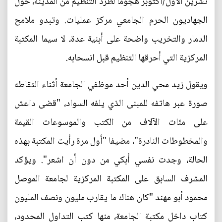
تشرين الاول/أكتوبر هجوماً لطرد التنظيم من المدينة، حول
الجهاديون الحرم الجامعي مركز عمليات. وتبدو ملامح
الدمار والتخريب واضحة على أبنية عدة، لا سيما المكتبة
المركزية التي أحرقها التنظيم قبل انسحابه.
ويقول زيد محي الدين أحد موظفي الجامعة أثناء التقاطه
صورة عبر هاتفه للمبنى الذي يلفه السواد، "قضى داعش
على مئات الآلاف من الكتب والموسوعات القيمة
والمخطوطات النادرة"، مضيفا "أول مرة رأيت المكتبة بهذه
الحالة، وجدت نفسي أبكي من دون أن اشعر". ويؤكد
المشرف السابق على المكتبة المركزية لجامعة الموصل
محمود أبو مهند "كان هناك ما يقارب مليون ونصف المليون
كتاب داخل مكتبة الجامعة، منها كتب التداول المحدود،