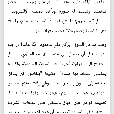
التفعيل الإلكتروني، بمعنى أن أي شار يجب أن يحضر
شخصياً ونلتقط له صورة ونأخذ بصمته الإلكترونية".
ويقول "بعد خروج داعش، فرضت الشرطة هذه الإجراءات
وهي قانونية وصحيحة". بحسب فرانس برس.
وعند مدخل السوق، يركن علي محمود (22 عاما) دراجته
النارية قبل أن يدخل إلى متجر للهاتف الخلوي. ويقول
"أحتاج الى الدراجة أحياناً بعد الساعة السادسة، ولكن لا
يمكنني استخدامها مساء"، مضيفا "يخافون أن يدخل
أحدهم إلى السوق ويفجر نفسه". وفي وقت يمتنع عدد من
المواطنين عن إبداء رأيهم بالإجراءات، يقول عبدالله قبل
تعميمه أوامر عبر جهاز لاسلكي على قطعات الشرطة
المنتشرة في المدينة "صحيح أن هذه الاجراءات تحد من