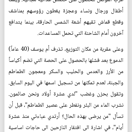
أطفال ورجال ونساء وعجزة يغطون رؤوسهم بمناشف
وقطع قماش تقيهم أشعة الشمس الحارقة، بينما يتدافع
آخرون أمام الشاحنة التي تحمل المساعدات.
وعلى مقربة من مكان التوزيع، تذرف أم يوسف (40 عاماً)
الدموع بعد فشلها بالحصول على الحصة التي تضم أكياساً
من الأرز والعدس والحليب والسكر ومعجون الطماطم
والجبنة، لعدم تمكنها من تسجيل اسمها في اليوم السابق.
وتقول بحزن وغضب "لدي عشرة أولاد ونحن صائمون.
نشرب الماء من البئر ونفطر على عصير الطماطم"، قبل أن
تسأل "من يرضى بهذه الحال؟ أرتدي عباءتي منذ عشرة
أيام"، في اشارة الى افتقار النازحين الى حاجات اساسية