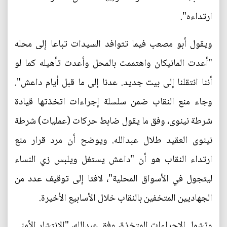
ارتداءه".
ويقول أبو مصعب فيما تتوافد السيدات تباعا إلى محله
"أعدت المانيكان واهتممت بالمحل وأعدت تأهيله كما لو
أننا انتقلنا إلى بيت جديد. عدنا إلى ما قبل أيام داعش".
وجاء منع النقاب ضمن سلسلة إجراءات اتخذتها قيادة
شرطة نينوى، وفق ما يقول ضابط حركات (عمليات) شرطة
نينوى العقيد طلال عبدالله. ويوضح أن مرد قرار منع
ارتداء النقاب هو أن "داعش يستغل ويلبس زي النساء
ليتجول في الأسواق المحلية"، لافتا إلى توقيف عدد من
الجهاديين المتخفين بالنقاب خلال الأسابيع الأخيرة.
وتشمل الإجراءات المتخذة، وفق عبدالله، "الانتشار الأمني