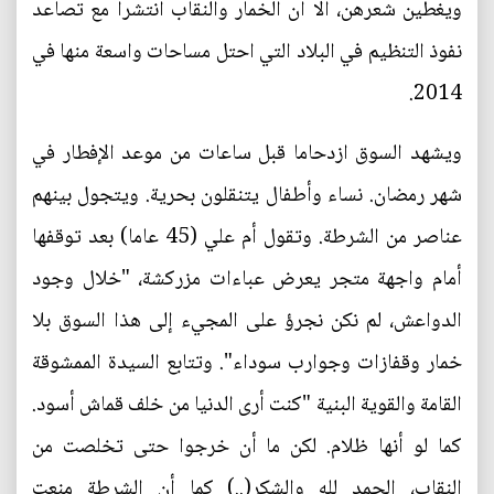
ويغطين شعرهن، الا ان الخمار والنقاب انتشرا مع تصاعد
نفوذ التنظيم في البلاد التي احتل مساحات واسعة منها في
2014.
ويشهد السوق ازدحاما قبل ساعات من موعد الإفطار في
شهر رمضان. نساء وأطفال يتنقلون بحرية. ويتجول بينهم
عناصر من الشرطة. وتقول أم علي (45 عاما) بعد توقفها
أمام واجهة متجر يعرض عباءات مزركشة، "خلال وجود
الدواعش، لم نكن نجرؤ على المجيء إلى هذا السوق بلا
خمار وقفازات وجوارب سوداء". وتتابع السيدة الممشوقة
القامة والقوية البنية "كنت أرى الدنيا من خلف قماش أسود.
كما لو أنها ظلام. لكن ما أن خرجوا حتى تخلصت من
النقاب، الحمد لله والشكر(..) كما أن الشرطة منعت