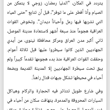
يتردد في المكان، "الدنيا رمضان، زوجي لا يتمكن من
الصيام وأنا أفطر على ما توفر"، قبل أن تتابع "حتى المياه
التي نشربها فيها رمل وأحياناً ديدان". وتخوض القوات
العراقية هجوماً منذ سبعة أشهر لاستعادة مدينة الموصل،
ثاني أكبر مدن العراق ومركز محافظة نينوى، من أيدي
الجهاديين الذين كانوا سيطروا عليها قبل ثلاثة أعوام.
وحققت القوات العراقية منذ بدء هجومها تقدماً كبيراً ولم
يبق تحت سيطرة الجهاديين إلا المدينة القديمة وبضعة
أحياء في محيطها تشكل جبهات قتال راهناً.
وفي شارع طويل تتناثر فيه الحجارة والركام وهياكل
السيارات المحروقة والمدمرة، يتهافت سكان من أحياء في
غرب الموصل للحصول على حصص غذائية مجانية. ويقف