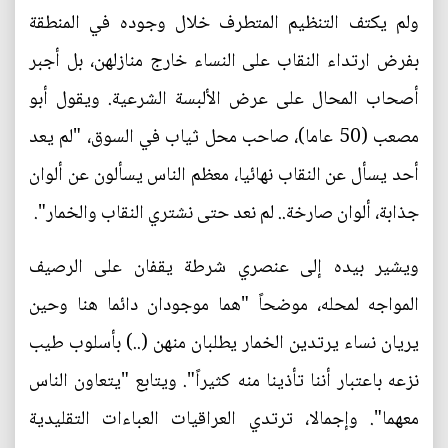
ولم يكتف التنظيم المتطرف خلال وجوده في المنطقة
بفرض ارتداء النقاب على النساء خارج منازلهن، بل أجبر
أصحاب المحال على عرض الألبسة الشرعية. ويقول أبو
مصعب (50 عاما)، صاحب محل ثياب في السوق، "لم يعد
أحد يسأل عن النقاب نهائيا، معظم الناس يسألون عن ألوان
جذابة، ألوان صارخة.. لم نعد حتى نشتري النقاب والخمار".
ويشير بيده إلى عنصري شرطة يقفان على الرصيف
المواجه لمحله، موضحاً "هما موجودان دائما هنا وحين
يريان نساء يرتدين الخمار يطلبان منهن (..) بأسلوب طيب
نزعه باعتبار أننا تأذينا منه كثيراً". ويتابع "يتعاون الناس
معهما". وإجمالا، ترتدي العراقيات العباءات التقليدية