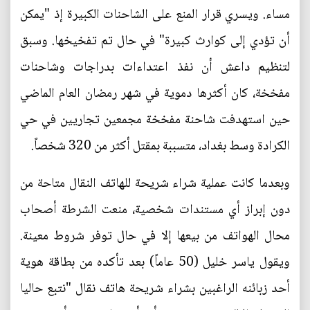
مساء. ويسري قرار المنع على الشاحنات الكبيرة إذ "يمكن
أن تؤدي إلى كوارث كبيرة" في حال تم تفخيخها. وسبق
لتنظيم داعش أن نفذ اعتداءات بدراجات وشاحنات
مفخخة، كان أكثرها دموية في شهر رمضان العام الماضي
حين استهدفت شاحنة مفخخة مجمعين تجاريين في حي
الكرادة وسط بغداد، متسببة بمقتل أكثر من 320 شخصاً.
وبعدما كانت عملية شراء شريحة للهاتف النقال متاحة من
دون إبراز أي مستندات شخصية، منعت الشرطة أصحاب
محال الهواتف من بيعها إلا في حال توفر شروط معينة.
ويقول ياسر خليل (50 عاماً) بعد تأكده من بطاقة هوية
أحد زبائنه الراغبين بشراء شريحة هاتف نقال "نتبع حاليا