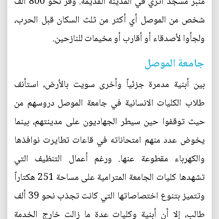
منبر مسجد أثري في المدينة القديمة. وفر نحو 800 ألف
شخص من الموصل أي أكثر من ثلث السكان قبل الحرب،
ولجأوا لأصدقاء أو أقارب أو مخيمات للنازحين.
جامعة الموصل
بين أبنية مدمرة جزئياً وأخرى سويت بالأرض، استأنف
طلاب الكليات الانسانية في جامعة الموصل دروسهم من
حيث توقفوا حين سيطر الجهاديون على مدينتهم، بينما
يخوض عدد منهم امتحاناته في قاعات تطايرت نوافذها
والكهرباء مقطوعة عنها. ورغم أعمال التنظيف التي
تشهدها كليات الجامعة المترامية على مساحة 251 هكتاراً
وتتميز بتنوع اختصاصاتها التي كانت تجذب نحو 39 ألف
طالب، إلا أن أبنية وكليات عدة ما زالت خارج الخدمة