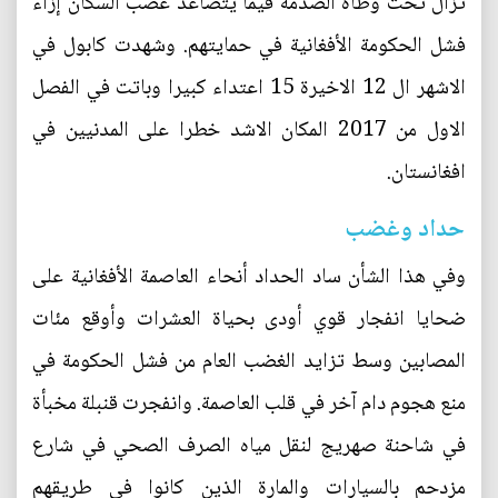
تزال تحت وطأة الصدمة فيما يتصاعد غضب السكان إزاء
فشل الحكومة الأفغانية في حمايتهم. وشهدت كابول في
الاشهر ال 12 الاخيرة 15 اعتداء كبيرا وباتت في الفصل
الاول من 2017 المكان الاشد خطرا على المدنيين في
افغانستان.
حداد وغضب
وفي هذا الشأن ساد الحداد أنحاء العاصمة الأفغانية على
ضحايا انفجار قوي أودى بحياة العشرات وأوقع مئات
المصابين وسط تزايد الغضب العام من فشل الحكومة في
منع هجوم دام آخر في قلب العاصمة. وانفجرت قنبلة مخبأة
في شاحنة صهريج لنقل مياه الصرف الصحي في شارع
مزدحم بالسيارات والمارة الذين كانوا في طريقهم