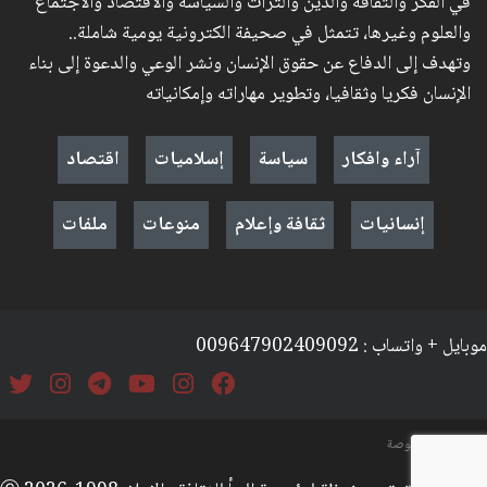
في الفكر والثقافة والدين والتراث والسياسة والاقتصاد والاجتماع
والعلوم وغيرها، تتمثل في صحيفة الكترونية يومية شاملة..
وتهدف إلى الدفاع عن حقوق الإنسان ونشر الوعي والدعوة إلى بناء
الإنسان فكريا وثقافيا، وتطوير مهاراته وإمكانياته
آراء وافكار
سياسة
إسلاميات
اقتصاد
إنسانيات
ثقافة وإعلام
منوعات
ملفات
موبايل + واتساب : 009647902409092
السياسة والخصوصة