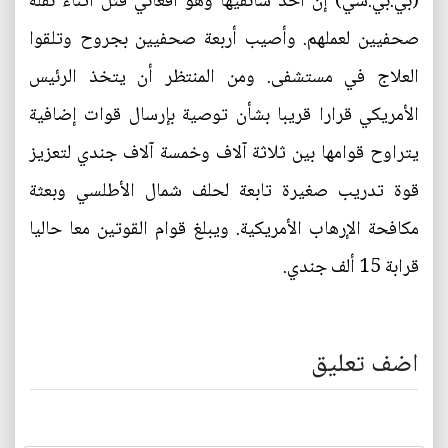
(بي.بي.سي) إن أحد سائقيها وهو أفغاني قتل أثناء نقله
صحفيين لعملهم. وأصيب أربعة صحفيين بجروح وتلقوا
العلاج في مستشفى. ومن المنتظر أن يتخذ الرئيس
الأمريكي قرارا قريبا بشأن توصية بإرسال قوات إضافية
يتراوح قوامها بين ثلاثة آلاف وخمسة آلاف جندي لتعزيز
قوة تدريب صغيرة تابعة لحلف شمال الأطلسي وبعثة
مكافحة الإرهاب الأمريكية. ويبلغ قوام القوتين معا حاليا
قرابة 15 ألف جندي.
اضف تعليق