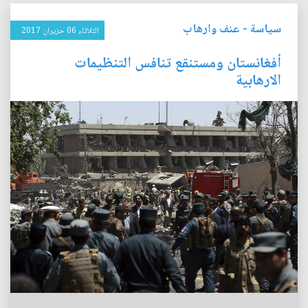
سياسة
-
عنف وارهاب
الثلاثاء 06 حزيران 2017
أفغانستان ومستنقع تنافس التنظيمات
الارهابية