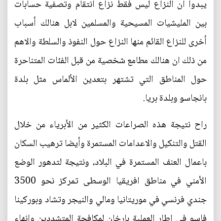
يبدوا ان النزاع ليس فقط نزاع انتقام وتصفية حسابات
بين المليشيات المسيحية والمسلمين لابل هنالك أسباب
أخرى للنزاع القائم منها النزاع حول النفوذ والسلطة والاهم
من ذلك ان هنالك مطامع شخصية من قبل الفئات المتناحرة
حول المناطق التي تشتهر بتعدين الألماس مثل بلدة
بانجاسو وبلدة بريا.
راح نتيجة هذه الصراعات الكثير من الأبرياء من خلال
القتل والتنكيل والاعدامات المستمرة وأيضا ترهيب السكان
باعمال العنف المستمرة في البلاد، ونتيجة لتدهور الوضع
الأمني في مناطق افريقيا الوسطى تمركز نحو 3500
جندي فرنسي في موريتانيا ومالي والنيجر وتشاد وبوركينا
فاسو في إطار العملية بارخان لمكافحة المتشددين وإنهاء