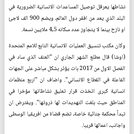
نشاطها يعرقل توصيل المساعدات الانسانية الضرورية في
البلد الذي يعد من افقر دول العالم، ويضم 900 الف لاجئ
او نازح بينما لا يتجاوز عدد سكانه 4,5 ملايين نسمة.
وكان مكتب تنسيق العمليات الانسانية التابع للامم المتحدة
(اوشا) قال مطلع الشهر الجاري ان "العنف الذي ساد في
الفصل الاول من 2017 بات يؤثر بشكل مباشر على الجهات
الفاعلة في القطاع الانساني". واضاف ان "اربع منظمات
انسانية كبرى اتخذت قرار تعليق نشاطاتها مؤخرا في
المناطق حيث بلغت التهديدات لها ذروتها". ويفترض ان
تبدأ محكمة جنائية خاصة، تضم قضاة من افريقيا الوسطى
واجانب، اعمالها قريبا.