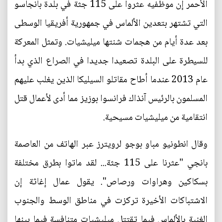
الأحمر إن موظفيه عثروا على 115 جثة في بلدة بانجاسو
التي تشتهر بتعدين الألماس في جمهورية أفريقيا الوسطى
بعد عدة أيام من هجمات شنتها ميليشيات. وتمثل المعركة
للسيطرة على البلدة تصعيدا جديدا في الصراع الذي بدأ
عام 2013 عندما أطاح مقاتلو السيليكا الذين يغلب عليهم
المسلمون بالرئيس آنذاك فرانسوا بوزيز مما أدى لأعمال قتل
انتقامية من ميليشيات مسيحية.
وقال انطونيو مباو بوجو لرويترز عبر الهاتف من العاصمة
بانجي "عثرنا على 115 جثة... لقد ماتوا بطرق مختلفة
بسكاكين وهراوات ورصاص". يقول عمال إغاثة إن
الاشتباكات الأخيرة تركزت في مناطق الوسط والجنوب
الغنية بالألماس فيما تقتتل ميليشيات متنافسة فيما بينها