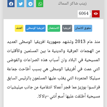
زينب شاكر السماك
6064
حقوق الانسان
أفريقيا
الاستعمار
افريقيا الوسطى
العنف
منذ عام 2013 وتشهد جمهورية افريقيا الوسطى العديد
من الهجمات العرقية والدينية ما بين المسلمين والأقليات
المسيحية في البلاد وان أسباب هذه الصراعات والفوضى
التي عمت في أفريقيا الوسطى هي بسبب أطاحت جماعة
سيليكا المتمردة التي يغلب عليها المسلمون بالرئيس السابق
فرانسوا بوزيز مما فجر أعمالا انتقامية من جانب ميليشيات
مسيحية أطلقت عليها أسم أنتي –بالاكا.