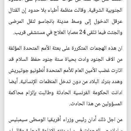
الجنوبية الشرقية. وقالت منظمة أطباء بلا حدود إن القتال
عرقل الدخول إلى وسط مدينة بانجاسو لنقل المرضى
والجثث فيما تلقى 24 مصابا العلاج في مستشفى قريب.
ان هذه الهجمات المتكررة على بعثة الأمم المتحدة المؤلفة
من الاف الجنود وادت بحياة ستة جنود حفظ السلام قد
اثارت غضب الأمين العام للأمم المتحدة أنطونيو جوتيريش
وهدد بترك البلاد من دون تدخل المنظمات الإنسانية. أيضا
ادانت الحكومة الفرنسية الحادثة وطالبت بإلزام محاكمة
المسؤولين عن هذا الحادث.
من اجل ذلك أدان رئيس وزراء أفريقيا الوسطى سيمبليس
ساراندجي الهجمات في بيان بثته الإذاعة المحلية وقال إن