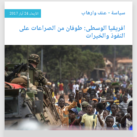
سياسة
-
عنف وارهاب
الأربعاء 24 آيار 2017
افريقيا الوسطى: طوفان من الصراعات على
النفوذ والخيرات