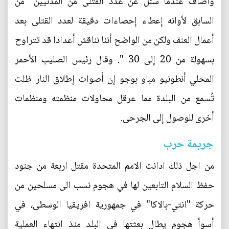
وأضاف عندما سئل عن عدد القتلى من المدنيين "من
السابق لأوانه إعطاء إحصاءات دقيقة لعدد القتلى بعد
أعمال العنف ولكن من الواضح أننا نناقش أعدادا قد تتراوح
بسهولة من 20 إلى 30 ". وقال رئيس الصليب الأحمر
المحلي أنطونيو مباو بوجو إن أصوات إطلاق النار ظلت
تُسمع من البلدة مما عرقل محاولات منظمته ومنظمات
أخرى للوصول إلى الجرحى.
جريمة حرب
من اجل ذلك ادانت الامم المتحدة مقتل اربعة من جنود
حفظ السلام التابعين لها في هجوم نسب الى مسلحين من
حركة "انتي-بالاكا" في جمهورية افريقيا الوسطى، في
أسوأ هجوم يطال بعثتها في البلد منذ انتهاء العملية