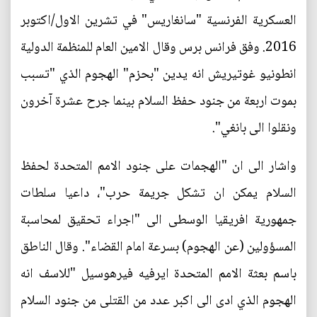
العسكرية الفرنسية "سانغاريس" في تشرين الاول/اكتوبر
2016. وفق فرانس برس وقال الامين العام للمنظمة الدولية
انطونيو غوتيريش انه يدين "بحزم" الهجوم الذي "تسبب
بموت اربعة من جنود حفظ السلام بينما جرح عشرة آخرون
ونقلوا الى بانغي".
واشار الى ان "الهجمات على جنود الامم المتحدة لحفظ
السلام يمكن ان تشكل جريمة حرب"، داعيا سلطات
جمهورية افريقيا الوسطى الى "اجراء تحقيق لمحاسبة
المسؤولين (عن الهجوم) بسرعة امام القضاء". وقال الناطق
باسم بعثة الامم المتحدة ايرفيه فيرهوسيل "للاسف انه
الهجوم الذي ادى الى اكبر عدد من القتلى من جنود السلام