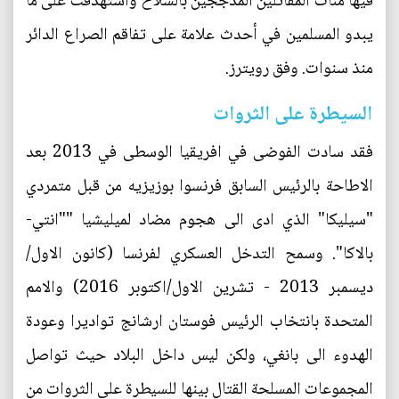
فيها مئات المقاتلين المدججين بالسلاح واستهدفت على ما
يبدو المسلمين في أحدث علامة على تفاقم الصراع الدائر
منذ سنوات. وفق رويترز.
السيطرة على الثروات
فقد سادت الفوضى في افريقيا الوسطى في 2013 بعد
الاطاحة بالرئيس السابق فرنسوا بوزيزيه من قبل متمردي
"سيليكا" الذي ادى الى هجوم مضاد لميليشيا ""انتي-
بالاكا". وسمح التدخل العسكري لفرنسا (كانون الاول/
ديسمبر 2013 - تشرين الاول/اكتوبر 2016) والامم
المتحدة بانتخاب الرئيس فوستان ارشانج تواديرا وعودة
الهدوء الى بانغي، ولكن ليس داخل البلاد حيث تواصل
المجموعات المسلحة القتال بينها للسيطرة على الثروات من