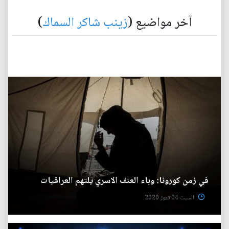
آخر مواضيع (
زينب شاكر السماك
)
في زمن كورونا: وباء العنف الاسري يلتهم العراقيات
السبت 04 تموز 2020