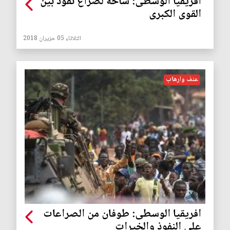
افريقيا الوسطى: ساحة لصراع نفوذ بين
القوى الكبرى
الثلاثاء 05 حزيران 2018
عنف وارهاب
افريقيا الوسطى: طوفان من الصراعات
على النفوذ والخيرات