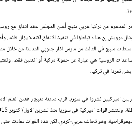
ز.
 المدعوم من تركيا غربي منبج أعلن المجلس عقد اتفاق مع روسيا
وقال درويش إن هناك تباطؤا في تنفيذ الاتفاق لكنه لا يزال قائما.
 سلطات منبج في الثالث من مارس آذار جنوبي المدينة من خلال مم
ساعدات الروسية هي عبارة عن حمولة مركبة أو اثنتين فقط. وتعتب
يشن تمردا في تركيا.
يين اميركيين نشروا في سوريا قرب مدينة منبج رافعين العلم الامي
موقراطية، وهو تحالف عربي-كردي. لكن هذه القوات تفادت حتى ال