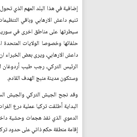
إضافية في هذا البلد المهم الذي تحول
تنيم داعش الارهابي وباقي التنظيم
سيطرتها على مناطق اخرى في سوريا،
حلفائها وخصوصا الولايات المتحدة ال
داعش الارهابي، ويرى بعض الخبراء ان
الرئيس التركي، رجب طيب أردوغان ل
وستكون مدينة منبج الهدف القادم.
وقد نجح الجيش التركي والجيش السور
البداية أطلقت تركيا عملية درع الفر
الدموي الذي نفذ هجمات وحشية داخل 
إقامة منطقة حكم ذاتي على حدود تركي