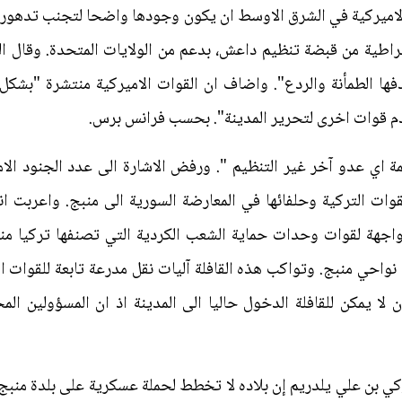
الاميركية في الشرق الاوسط ان يكون وجودها واضحا لتجنب تدهور 
طية من قبضة تنظيم داعش، بدعم من الولايات المتحدة. وقال ا
ها الطمأنة والردع". واضاف ان القوات الاميركية منتشرة "بشكل
دم قوات اخرى لتحرير المدينة". بحسب فرانس برس.
اي عدو آخر غير التنظيم ". ورفض الاشارة الى عدد الجنود الامي
وات التركية وحلفائها في المعارضة السورية الى منبج. واعربت ا
واجهة لقوات وحدات حماية الشعب الكردية التي تصنفها تركيا منظم
ى نواحي منبج. وتواكب هذه القافلة آليات نقل مدرعة تابعة للقوات ال
ا يمكن للقافلة الدخول حاليا الى المدينة اذ ان المسؤولين الم
ي بن علي يلدريم إن بلاده لا تخطط لحملة عسكرية على بلدة منبج 