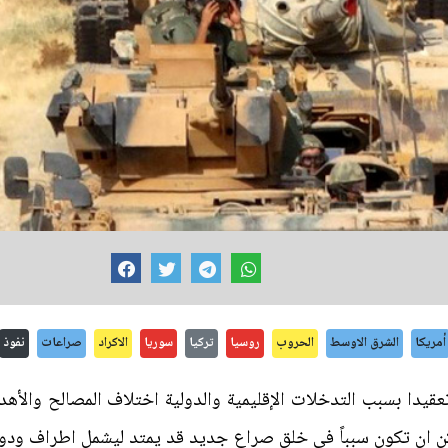
أمريكا
الشرق الاوسط
الحروب
روسيا
تركيا
سوريا
الاكراد
صراعات
نفوذ
قيدا بسبب التدخلات الإقليمية والدولية اختلاف المصالح والأهد
مكن ان تكون سبباً في خلق صراع جديد قد يمتد ليشمل اطراف و