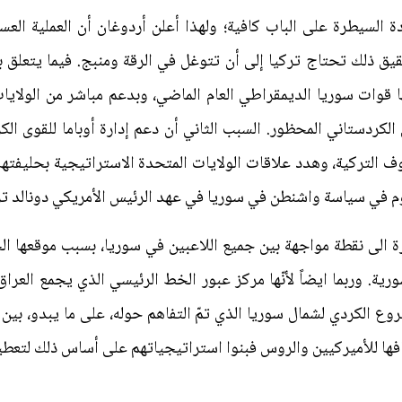
 السيطرة على الباب كافية؛ ولهذا أعلن أردوغان أن العملية الع
ساحتها 5000 كم، ولتحقيق ذلك تحتاج تركيا إلى أن تتوغل في الرقة ومنبج. فيما 
ا قوات سوريا الديمقراطي العام الماضي، وبدعم مباشر من الولايا
لكردستاني المحظور. السبب الثاني أن دعم إدارة أوباما للقوى الكر
التركية، وهدد علاقات الولايات المتحدة الاستراتيجية بحليفتها
وم في سياسة واشنطن في سوريا في عهد الرئيس الأمريكي دونالد ت
رة الى نقطة مواجهة بين جميع اللاعبين في سوريا، بسبب موقعها ا
ية. وربما ايضاً لأنّها مركز عبور الخط الرئيسي الذي يجمع العراق 
وع الكردي لشمال سوريا الذي تمّ التفاهم حوله، على ما يبدو، ب
ا للأميركيين والروس فبنوا استراتيجياتهم على أساس ذلك لتعطيل