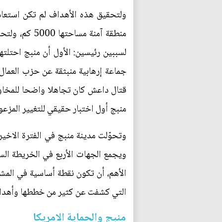
ولتحقيق هذه الأهداف لم تكن استعادة
منطقة آمنة م
لسببين رئيسين: الأول أن منبج احتلته
جماعة إرهابية منبثقة عن حزب العمال ا
قتال داعش كان تجاهلا واضحا للمخاوف 
منبج أول اختبار حقيقي للتغيير المزع
وتحوّلت مدينة منبج في الفترة الاخي
ويجمع الجهات الأربع في الخريطة السور
الأهم، أن تكون نقطة أساسية في المشر
التي كشفت عن كثير من خططها وأهدافه
منبج والحماية الامريكا