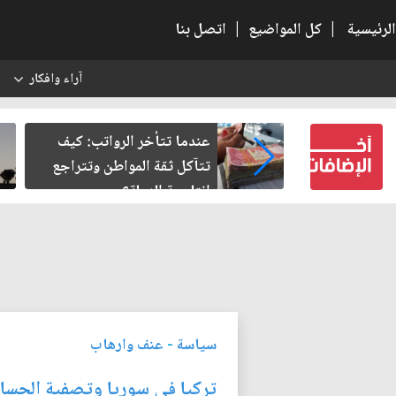
الرئيسية
|
كل المواضيع
|
اتصل بنا
آراء وافكار
س
لرواتب: كيف
صمت الطريق بعد الأربعين
واطن وتتراجع
؟
سياسة
-
عنف وارهاب
تركيا في سوريا وتصفية الحسابا