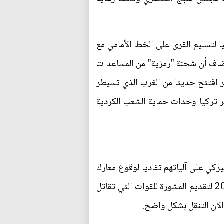
 لتسليم القرى على الخط الأمامي مع
 وأضاف أن شحنة "رمزية" من المساعدات
ر افتتح حديثا من الغرب الذي تسيطر
ر تركيا وحدات حماية الشعب الكردية
ركي على آلياتهم تفاديا لوقوع معارك
بين مختلف القوات الموجودة في المنطقة. وتنتشر قوات اميركية في سوريا منذ تشرين الاول/اكتوبر 2015 لتقديم المشورة للقوات التي تقاتل
ان التنقل بشكل واضح.