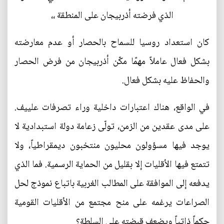
الذي فرضته أذربيجان على المنطقة ،،
كان استعداد روسيا للسماح بالحصار أو عدم معارضته
بشكل فعال عاملاً مهمًا مكّن أذربيجان من فرض الحصار
والحفاظ عليه بشكل فعال.
في الواقع، هناك اعتبارات داخلية وراء تصرفات علييف.
على مدى عقدين من الزمن، تولّى زعامة دولة استبدادية لا
يوجد فيها مسؤولون محليون منتخبون ديمقراطياً، ولا
تتمتع فيها الأقليات إلا بقليل من الحماية الرسمية. فما الذي
يدفعه إلى الموافقة على المطالب الغربية باتباع نموذج لحل
الصراعات يرغمه على منح مجتمع من الأقليات القومية
حكماً ذاتياً ويضعف قبضته على السلطة؟