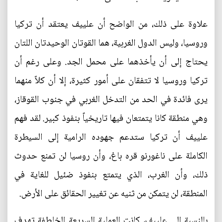
علاوة على ذلك، من الواضح أن علييف يعتقد أن تركيا
وروسيا، وليس الدول الغربية، هما القوتان الوحيدتان اللتان
يحتاج إلى أن يأخذهما على محمل الجد. وعلى رغم أن
تركيا وروسيا لا تتفقان على أمور كثيرة، إلا أن كلاً منهما
يرى فائدة في الحد من التدخل الغربي في جنوب القوقاز،
وهي منطقة كانا يتمتعان فيها تاريخياً بنفوذ كبير. لقد فهم
علييف أن تركيا ستدعم جهوده الرامية إلى السيطرة
الكاملة على ناغورنو قره باغ، وأن روسيا لن تمنع حدوث
ذلك، وأن الغرب، الذي يتمتع بنفوذ ضئيل للغاية في
المنطقة، لن يتمكن من ثنيه عن تغيير الحقائق على الأرض.
بالنسبة إلى علييف، كانت العملية السريعة الخاطفة تهدف