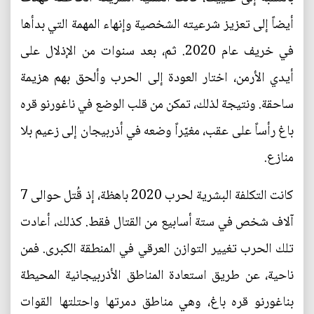
أيضاً إلى تعزيز شرعيته الشخصية وإنهاء المهمة التي بدأها
في خريف عام 2020. ثم، بعد سنوات من الإذلال على
أيدي الأرمن، اختار العودة إلى الحرب وألحق بهم هزيمة
ساحقة. ونتيجة لذلك، تمكن من قلب الوضع في ناغورنو قره
باغ رأساً على عقب، مغيّراً وضعه في أذربيجان إلى زعيم بلا
منازع.
كانت التكلفة البشرية لحرب 2020 باهظة، إذ قُتل حوالى 7
آلاف شخص في ستة أسابيع من القتال فقط. كذلك، أعادت
تلك الحرب تغيير التوازن العرقي في المنطقة الكبرى. فمن
ناحية، عن طريق استعادة المناطق الأذربيجانية المحيطة
بناغورنو قره باغ، وهي مناطق دمرتها واحتلتها القوات