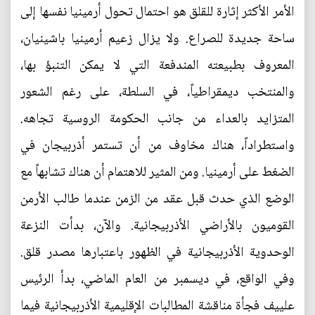
الأمر الأكثر إثارة للقلق هو احتمال تحول أرمينيا نفسها إلى
ساحة جديدة للصراع. ولا يزال زعيم أرمينيا باشينيان،
المعروف بطبيعته المندفعة التي لا يمكن التنبؤ بها،
والمنتخب ديمقراطياً، في السلطة، على رغم الشعور
المتزايد بالعداء من جانب الحكومة الروسية تجاهه.
واستطراداً، هناك مخاوف من أن تستمر أذربيجان في
الضغط على أرمينيا. ومن المثير للاهتمام أن هناك تشابهاً مع
الوضع الذي حدث قبل عقد من الزمن عندما طالب الأرمن
القوميون بالأراضي الأذربيجانية. والآن، بدأت النزعة
الوحدوية الأذربيجانية في الظهور باعتبارها مصدر قلق.
وفي الواقع، في ديسمبر من العام الماضي، بدأ الرئيس
علييف فجأة مناقشة المطالبات الإقليمية الأذربيجانية فيما