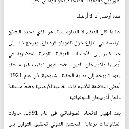
الأوروبي والولايات المتحدة، نحو الهامش أكثر.
هذه أرضي أنا، لا أرضك
لطالما كان العنف، لا الدبلوماسية، هو الذي يحدد النتائج
الرئيسة في النزاع حول ناغورنو قره باغ. ويرجع ذلك إلى
حد كبير إلى الأجندات العرقية القومية المتضاربة في
أرمينيا وأذربيجان اللتين رفضتا قبول ترتيب غير مستقر
يعود تاريخه إلى بداية الحقبة الشيوعية. في عام 1921،
أعطى البلاشفة الأقليم ذات الغالبية الأرمينية وضعاً مستقلاً
داخل أذربيجان السوفياتية.
بعد انهيار الاتحاد السوفياتي في عام 1991، حاولت
المفاوضات برعاية المجتمع الدولي تحقيق التوازن بين