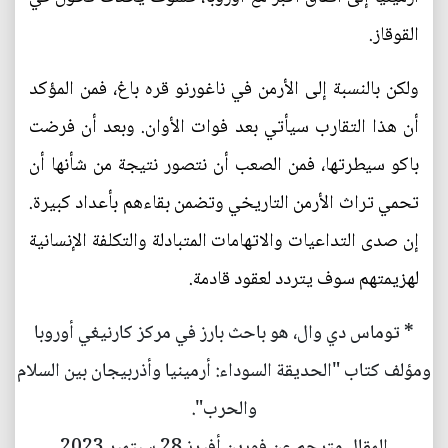
القوقاز.
ولكن بالنسبة إلى الأرمن في ناغورنو قره باغ، فمن المؤكد
أن هذا التقارب سيأتي بعد فوات الأوان. وبعد أن فرضت
باكو سيطرتها، فمن الصعب أن نتصور نتيجة من شأنها أن
تحمي تراث الأرمن التاريخي وتضمن بقاءهم بأعداد كبيرة.
إن صدى التداعيات والاتهامات المتبادلة والتكلفة الإنسانية
لهزيمتهم سوف يتردد لعقود قادمة.
* توماس دي وال، هو باحث بارز في مركز كارنيغي أوروبا
ومؤلف كتاب "الحديقة السوداء: أرمينيا وأذربيجان بين السلام
والحرب".
المقال مترجم عن فورين أفيرز 28 سبتمبر 2023