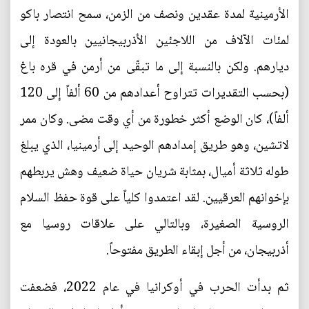
الأرمينية لمدة عقدين ونصف من الزمن، سمح انتصار باكو
لمئات الآلاف من اللاجئين الأذربيجانيين بالعودة إلى
ديارهم. ولكن بالنسبة إلى ما تبقّى من أرمن في قره باغ
(بحسب التقديرات تتراوح أعدادهم من 60 ألفاً إلى 120
ألفاً)، كان الوضع أكثر خطورة من أي وقت مضى. وكان ممر
لاتشين، وهو طريق إمدادهم الوحيد إلى أرمينيا، الذي يبلغ
طوله ثلاثة أميال، بمثابة شريان حياة ضعيف وهش يربطهم
بإخوانهم العرقيين. لقد اعتمدوا كلياً على قوة حفظ السلام
الروسية الصغيرة، وبالتالي على علاقات روسيا مع
أذربيجان، من أجل إبقاء الطريق مفتوحاً.
ثم بدأت الحرب في أوكرانيا في عام 2022، فضعفت