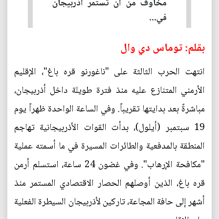
مخاوف من أن تستمر أذربيجان
في...
بقلم: توماس دي وال
انتهت الحرب الثالثة على "ناغورنو قره باغ"، الإقليم
الأرمني المتنازع عليه منذ فترة طويلة داخل أذربيجان،
مباشرةً بعد بدايتها تقريباً. وفي الساعة الواحدة ظهراً يوم
19 سبتمبر (أيلول)، بدأت القوات الأذربيجانية تهاجم
المنطقة بالمدفعية والطائرات المسيرة في ما أسمته عملية
"مكافحة الإرهاب". وفي غضون 24 ساعة، استسلم أرمن
قره باغ، الذين أوصلهم الحصار الاقتصادي المستمر منذ
أشهر إلى حافة المجاعة، تاركين لأذربيجان السيطرة الفعلية