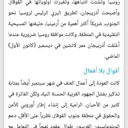
روسيا وتشتت انتباهها، وتغيرت أولوياتها في القوقاز.
وأصبحت أذربيجان، الطريق البري الرئيس لروسيا نحو
الجنوب، شريكاً أكثر أهمية من أرمينيا، حليفتها المسيحية
التقليدية في المنطقة. وكانت موافقة روسيا ضرورية عندما
أغلقت أذربيجان ممر لاتشين في ديسمبر (كانون الأول)
الماضي.
أقوال بلا أفعال
كانت العودة إلى أعمال العنف في شهر سبتمبر أيضاً بمثابة
تذكير بفشل الجهود الغربية الحسنة النية، ولكن الفاترة في
كثير من الأحيان، الرامية إلى إنشاء إطار أوروبي للأمن
والحقوق في منطقة جنوب القوقاز. نظرياً على الأقل، دعم
الدبلوماسيون الغربيون طوال عقود نهجاً في التعامل مع