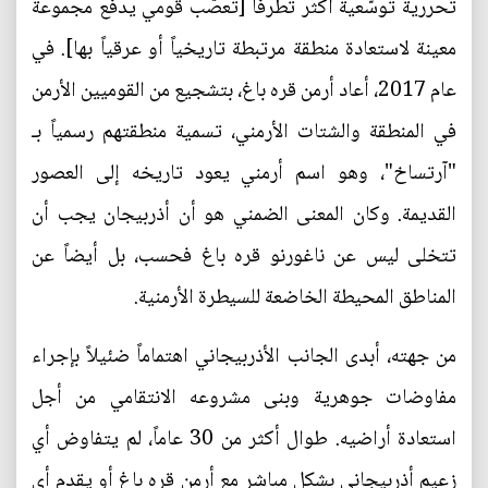
تحررية توسّعية أكثر تطرفاً [تعصّب قومي يدفع مجموعة
معينة لاستعادة منطقة مرتبطة تاريخياً أو عرقياً بها]. في
عام 2017، أعاد أرمن قره باغ، بتشجيع من القوميين الأرمن
في المنطقة والشتات الأرمني، تسمية منطقتهم رسمياً بـ
"آرتساخ"، وهو اسم أرمني يعود تاريخه إلى العصور
القديمة. وكان المعنى الضمني هو أن أذربيجان يجب أن
تتخلى ليس عن ناغورنو قره باغ فحسب، بل أيضاً عن
المناطق المحيطة الخاضعة للسيطرة الأرمنية.
من جهته، أبدى الجانب الأذربيجاني اهتماماً ضئيلاً بإجراء
مفاوضات جوهرية وبنى مشروعه الانتقامي من أجل
استعادة أراضيه. طوال أكثر من 30 عاماً، لم يتفاوض أي
زعيم أذربيجاني بشكل مباشر مع أرمن قره باغ أو يقدم أي