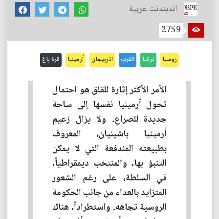
اندبندنت عربية
2759
روسيا
تركيا
الغرب
اذربيجان
أرمينيا
قرة باغ
الأمر الأكثر إثارة للقلق هو احتمال
تحول أرمينيا نفسها إلى ساحة
جديدة للصراع. ولا يزال زعيم
أرمينيا باشينيان، المعروف
بطبيعته المندفعة التي لا يمكن
التنبؤ بها، والمنتخب ديمقراطياً،
في السلطة، على رغم الشعور
المتزايد بالعداء من جانب الحكومة
الروسية تجاهه. واستطراداً، هناك