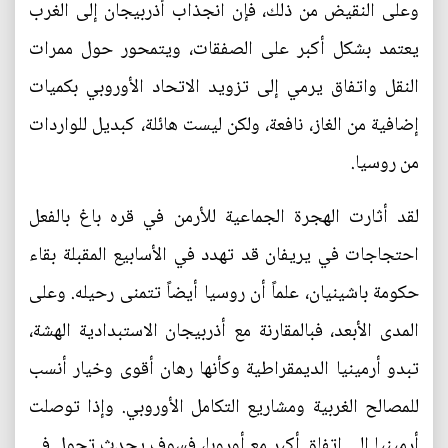
وعلى النقيض من ذلك، فإن انجذاب أذربيجان إلى الغرب
يعتمد بشكل أكبر على الصفقات، ويتمحور حول ممرات
النقل واتفاق يرمي إلى تزويد الاتحاد الأوروبي بكميات
إضافية من الغاز، نافعة، ولكن ليست هائلة، كبديل للواردات
من روسيا.
لقد أثارت الهجرة الجماعية للأرمن في قره باغ بالفعل
احتجاجات في يريفان قد تهدد في الأسابيع المقبلة بقاء
حكومة باشينيان، علماً أن روسيا أيضاً تتمنى رحيله. وعلى
المدى الأبعد، فبالمقارنة مع أذربيجان الاستبدادية الهشة،
تبدو أرمينيا الديمقراطية وكأنها رهان أقوى وخيار أنسب
للمصالح الغربية ومشاريع التكامل الأوروبي. وإذا توصلت
أرمينيا إلى اتفاق أكبر مع أوروبا، فسوف يحدث تحول في