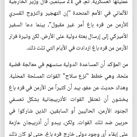
عمليتها العسكرية. ثم، في 21 سبتمبر، قال وزير الخارجية
الألماني في الأمم المتحدة "إن التهجير والنزوح القسري
للأرمن من قره باغ أمر غير مقبول"، بينما دعا السفير
الأميركي إلى إرسال بعثة دولية على الأرض. لكن وتيرة فرار
الأرمن من قره باغ ازدادت في الأيام التي تلت ذلك.
من المؤكد أن المساعدة الدولية ستسهم في معالجة قضية
ملحة، وهي خطط "نزع سلاح" القوات المسلحة المحلية.
وهناك حديث عن عفو، بيد أن كثيراً من الأرمن في قره باغ
يخشون أن تعتقل القوات الأذربيجانية بشكل تعسفي
الجنود الأرمن، الحاليين أو السابقين، الذين شاركوا في
حربين ضد تلك القوات. ولكن، يبدو أن أذربيجان عازمة
على إبقاء أي وجود دولي خارج قره باغ، حتى لو كان ذلك