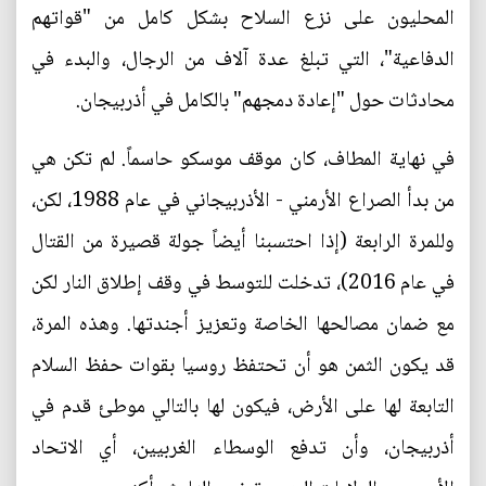
المحليون على نزع السلاح بشكل كامل من "قواتهم
الدفاعية"، التي تبلغ عدة آلاف من الرجال، والبدء في
محادثات حول "إعادة دمجهم" بالكامل في أذربيجان.
في نهاية المطاف، كان موقف موسكو حاسماً. لم تكن هي
من بدأ الصراع الأرمني - الأذربيجاني في عام 1988، لكن،
وللمرة الرابعة (إذا احتسبنا أيضاً جولة قصيرة من القتال
في عام 2016)، تدخلت للتوسط في وقف إطلاق النار لكن
مع ضمان مصالحها الخاصة وتعزيز أجندتها. وهذه المرة،
قد يكون الثمن هو أن تحتفظ روسيا بقوات حفظ السلام
التابعة لها على الأرض، فيكون لها بالتالي موطئ قدم في
أذربيجان، وأن تدفع الوسطاء الغربيين، أي الاتحاد