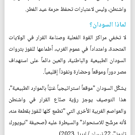
واشنطن، وليس لاعتبارات تحفظ حرمة عيد الفطر.
لماذا السودان؟
لا تخفي مراكز القوة الفعلية وصناعة القرار في الولايات
المتحدة، وامتداداً في عموم الغرب، أطماعها للفوز بثروات
السودان الطبيعية والباطنية، والعين دائماً على استهداف
مصر دوراً وموقعاً وحضارة ونفوذاً إقليمياً.
يشكّل السودان "موقعاً استراتيجياً غنيّاً بالموارد الطبيعية"،
هذا التوصيف يوجز رؤية صنّاع القرار في واشنطن
والعواصم الغربية الأخرى التي "تطمع كلها للفوز بقطعة منه،
لأنه مرشّح للاستحواذ" والسيطرة عليه (صحيفة "نيويورك
تايمز"، 22 نيسان / إبريل 2023).