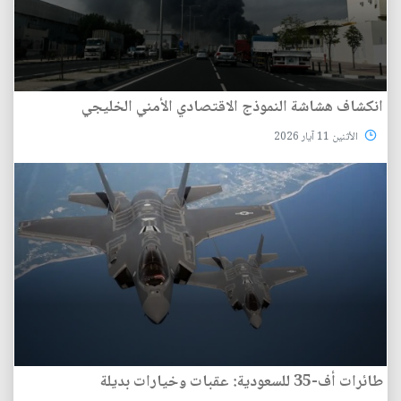
انكشاف هشاشة النموذج الاقتصادي الأمني الخليجي
الأثنين 11 آيار 2026
طائرات أف-35 للسعودية: عقبات وخيارات بديلة