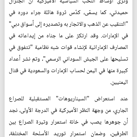
وترى أوساط النخب السياسية الأميركية أنّ الجنرال
حميدتي، كما يسمّى، كدّس ثروة هائلة جراء دوره في
"التنقيب عن الذهب والاتجار به وتصديره إلى أسواق دبي"
في الإمارات. وقد ارتكز على ما جناه من إيداعاته في
المصارف الإماراتية لإنشاء قوات شبه نظامية "تتفوق في
تسليحها على الجيش السوداني الرسمي"، وتم نشر أعداد
كبيرة منها في اليمن لحساب الإمارات والسعودية في قتال
اليمنيين.
عند استعراض "السيناريوهات" المستقبلية للصراع
الجاري، من وجهة النظر الأميركية في الدرجة الأولى، نجد
أن جوهرها يصب في خانة استمرار وتيرة الصراع بين
الطرفين، وضمان استمرار توريد الأسلحة المختلفة،