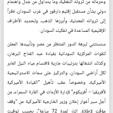
وحرمانه من ثروته النفطية، وما يتداول من جدل واهتمام
دولي بشأن مستقبل إقليم دارفور في غرب السودان، نظراً
إلى ثرواته المعدنية، وأبرزها الذهب، وتحديد الأطراف
الإقليمية المساعدة في تفكيك السودان.
سنستثني لبرهة الدور المنتظر من مصر وتأييدها المعلن
للقوات المركزية السودانية بقيادة عبد الفتاح البرهان،
وكذلك انشغالها بترتيبات جارية لاقتسام مياه النيل العابر
لكل أراضي السودان، والتركيز على سمات الاستراتيجية
الأميركية، وخصوصاً عقب تأهيل "القيادة الأميركية
لأفريقيا – أفريكوم" لإدارة الأزمات في القارة السمراء، من
أجل سبر أغوار إعلان وزير الخارجية الأميركية عن "وقف
مؤقّت لإطلاق النار لمدة 72 ساعة"، بحسب توقيت