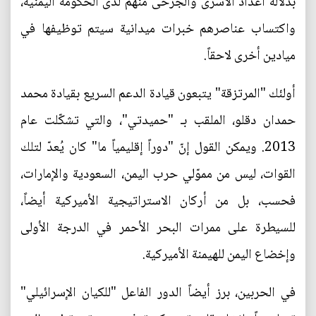
بدلالة أعداد الأسرى والجرحى منهم لدى الحكومة اليمنية،
واكتساب عناصرهم خبرات ميدانية سيتم توظيفها في
ميادين أخرى لاحقاً.
أولئك "المرتزقة" يتبعون قيادة الدعم السريع بقيادة محمد
حمدان دقلو، الملقب بـ "حميدتي"، والتي تشكّلت عام
2013. ويمكن القول إنّ "دوراً إقليمياً ما" كان يُعدّ لتلك
القوات، ليس من مموّلي حرب اليمن، السعودية والإمارات،
فحسب، بل من أركان الاستراتيجية الأميركية أيضاً،
للسيطرة على ممرات البحر الأحمر في الدرجة الأولى
وإخضاع اليمن للهيمنة الأميركية.
في الحربين، برز أيضاً الدور الفاعل "للكيان الإسرائيلي"