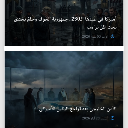
أميركا في عيدها الـ250.. جمهورية الخوف وحلمٌ يختنق
تحت ظل ترامب
الأحد 05 تموز 2026
الأمن الخليجي بعد تراجع اليقين الأميركي
السبت 23 آيار 2026