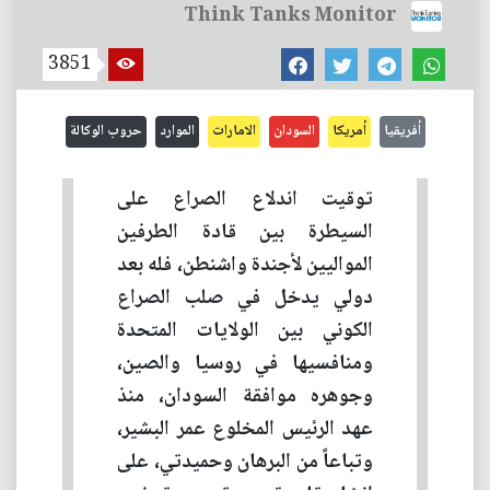
Think Tanks Monitor
3851
أفريقيا
أمريكا
السودان
الامارات
الموارد
حروب الوكالة
توقيت اندلاع الصراع على
السيطرة بين قادة الطرفين
المواليين لأجندة واشنطن، فله بعد
دولي يدخل في صلب الصراع
الكوني بين الولايات المتحدة
ومنافسيها في روسيا والصين،
وجوهره موافقة السودان، منذ
عهد الرئيس المخلوع عمر البشير،
وتباعاً من البرهان وحميدتي، على