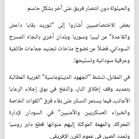
والحيلولة دون انتصار فريق على آخر بشكل حاسم.
بعض الاختصاصيين أشاروا إلى "توريد بقايا داعش
والقاعدة" من ليبيا وسوريا وبلدان أخرى باتجاه المسرح
السوداني، فضلاً عن نضوج مناخات تجنيد جماعات طائفية
وعرقية سودانية وتسليحها.
في المقابل، تنشط "الجهود الديبلوماسية" الغربية المطالبة
بتمديد وقف إطلاق النار، والنفخ في بوق إجلاء الرعايا
الأجانب، فيما يستمر التستّر على بقاء فرق "القوات الخاصة
والخبراء العسكريين والأمنيين" في السودان لإدارة
المعركة، والمهمة الموكلة إليهم عنوانها قطع دابر روسيا
وتمدد الصين في عموم القرن الإفريقي.