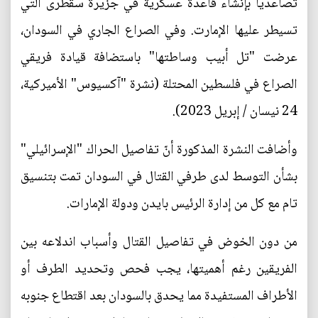
تصاعدياً بإنشاء قاعدة عسكرية في جزيرة سقطرى التي
تسيطر عليها الإمارت. وفي الصراع الجاري في السودان،
عرضت "تل أبيب وساطتها" باستضافة قيادة فريقي
الصراع في فلسطين المحتلة (نشرة "آكسيوس" الأميركية،
24 نيسان / إبريل 2023).
وأضافت النشرة المذكورة أنّ تفاصيل الحراك "الإسرائيلي"
بشأن التوسط لدى طرفي القتال في السودان تمت بتنسيق
تام مع كل من إدارة الرئيس بايدن ودولة الإمارات.
من دون الخوض في تفاصيل القتال وأسباب اندلاعه بين
الفريقين رغم أهميتها، يجب فحص وتحديد الطرف أو
الأطراف المستفيدة مما يحدق بالسودان بعد اقتطاع جنوبه