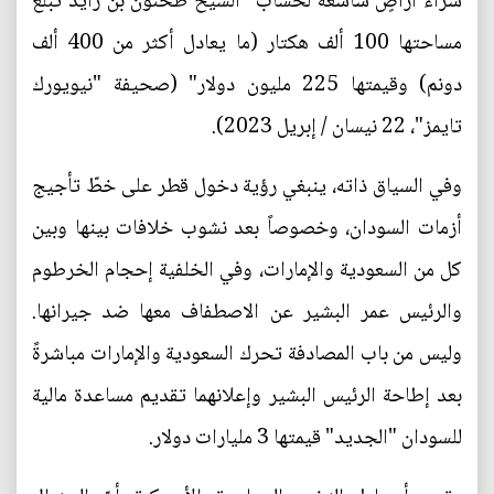
شراء أراضٍ شاسعة لحساب "الشيخ طحنون بن زايد تبلغ
مساحتها 100 ألف هكتار (ما يعادل أكثر من 400 ألف
دونم) وقيمتها 225 مليون دولار" (صحيفة "نيويورك
تايمز"، 22 نيسان / إبريل 2023).
وفي السياق ذاته، ينبغي رؤية دخول قطر على خطّ تأجيج
أزمات السودان، وخصوصاً بعد نشوب خلافات بينها وبين
كل من السعودية والإمارات، وفي الخلفية إحجام الخرطوم
والرئيس عمر البشير عن الاصطفاف معها ضد جيرانها.
وليس من باب المصادفة تحرك السعودية والإمارات مباشرةً
بعد إطاحة الرئيس البشير وإعلانهما تقديم مساعدة مالية
للسودان "الجديد" قيمتها 3 مليارات دولار.