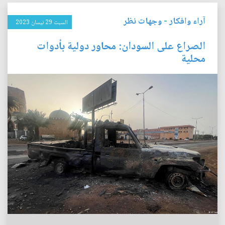
آراء وافكار
-
وجهات نظر
السبت 29 نيسان 2023
الصراع على السودان: محاور دولية بأدوات
محلية