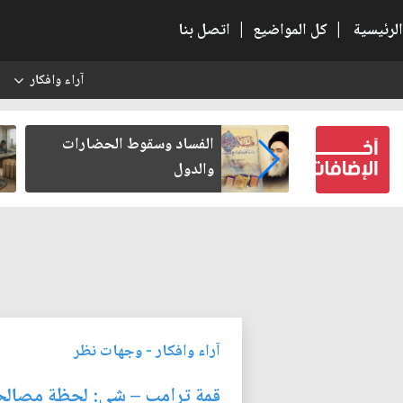
الرئيسية
|
كل المواضيع
|
اتصل بنا
آراء وافكار
س
عين كتب لنفسه
الفساد وسقوط الحضارات
والدول
آراء وافكار
-
وجهات نظر
قمة ترامب – شي: لحظة مصالح