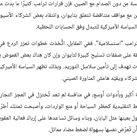
سة من دون الصدام مع الصين، فإن قرارات ترامب كثيرًا ما بدت مر
ن مع مواقف متناقضة تتعلق بتايوان، وانتقاد بعض الشركاء الآسي
السياسة الأميركية للتبدل وفق الحسابات اللحظية.
رامب "استسلامية". ففي المقابل، اتُّخذت خطوات تعزز الردع في 
وافقة على صفقات تسليح كبيرة لتايوان وإن كان هناك بعض الغموض 
ات تهدف إلى تأمين سلاسل التوريد. وبذلك تظهر السياسة الأميركي
شركاء ويقيّد هامش المناورة الصيني.
 أكبر وبأدوات أوسع، في منافسة لم تعد تُختزل في العجز التجار
التقليدية كحظر السياحة أو منع الواردات، وأصبحت تمتلك أطرًا 
 بعينها مثل اليابان، وبناء وسائل تساعدها على إرباك فعالية العقو
ن تُعرّض نفسها بسهولة لضغط مضاد مماثل.