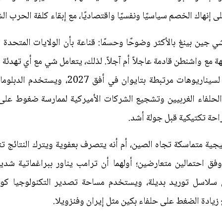
إنهاك الخصم سياسيًا ونفسيًا واقتصاديًا، مع إبقاء كلفة الحرب الش
ين بينغ بالأكثر وضوحًا وحسمًا: قناعة بأن الولايات المتحدة 
مع واشنطن قادمة عاجلاً أم آجلاً. لذلك، يتعامل شي مع أي تهدئة على
فيخزّن الغذاء والوقود، ويعدّ الجيش لسيناريو
الحلفاء الغربيين وتشجيع الشركات الأميركية لممارسة ضغوط على 
راحة تكتيكية قبل جولة أشد.
ية متماسكة تجاه الصين، أم أنه يتصرف بعفوية ويترك النتائج تت
 احتمالين متعارضين؛ أولهما أن ترامب يناور ببراغماتية شديدة
 سلاسل توريد بديلة، ويستخدم مساحة تصدير التكنولوجيا كورق
مع زيادة الضغط على حلفاء بكين مثل إيران وفنزويلا.