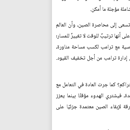
املة مؤجلة ما أمكن.
تسعى إلى محاصرة الصين، وأن العالم
 أنها ترتيبٌ للوقت لا تغييرٌ للمسار؛
هات مرتبطة بتايوان في أفق 2027، ويستخدم الدبلوماسية مع ترامب لكسب مساحة مناورة،
إدارة ترامب من أجل تخفيف القيود.
راكم؟ كما جرت العادة في التعامل مع
، فيشتري الهدوء مؤقتًا بينما يعزز
ة لإبقاء الصين معتمدة جزئيًا على