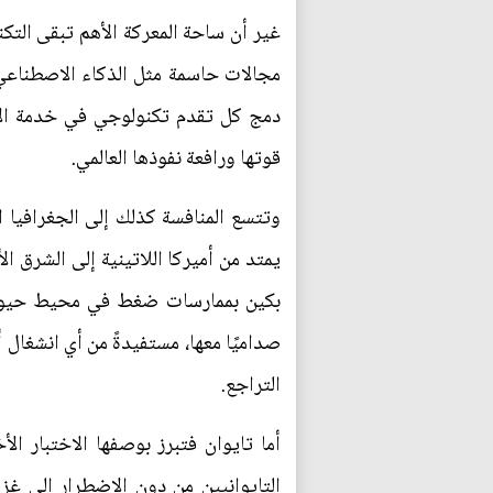
غير أن ساحة المعركة الأهم تبقى التك
مجالات حاسمة مثل الذكاء الاصطناعي، و
دمج كل تقدم تكنولوجي في خدمة الاقت
قوتها ورافعة نفوذها العالمي.
وتتسع المنافسة كذلك إلى الجغرافيا
يمتد من أميركا اللاتينية إلى الشرق 
بكين بممارسات ضغط في محيط حيوي م
صداميًا معها، مستفيدةً من أي انشغال 
التراجع.
أما تايوان فتبرز بوصفها الاختبار ا
التايوانيين من دون الاضطرار إلى غز