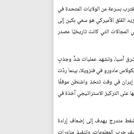
تقترب بسرعة من الولايات المتحدة في
يزيد القلق الأميركي هو سعي بكين إلى
 المجالات التي كانت تاريخيًا مصدر
رق آسيا، وتشهد عمليات شدٍّ وجذبٍ
ولاس مادورو في فنزويلا، بينما ردّت
إيران في وقت تتخذ واشنطن موقفًا
تها على التركيز الاستراتيجي آخذة في
": ضغط متدرج يهدف إلى إضعاف إرادة
ثيف حرب المعلومات، وتنفيذ مناورات