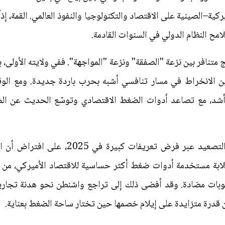
ركية–الصينية على الاقتصاد والتكنولوجيا والنفوذ العالمي. القمة، 
مح النظام الدولي في السنوات القادمة.
نافر بين نزعة "الصفقة" ونزعة "المواجهة". ففي ولايته الأولى، بد
ين الانخراط في مسار تنافسي أشبه بحرب باردة جديدة. ومع الوق
 أشد، مع تصاعد أدوات الضغط الاقتصادي وتوسّع الحديث عن الم
وفي ولايته الثانية، اتجه ترامب إلى التصعي
ابة مستخدمة أدوات ضغط أكثر حساسية للاقتصاد الأميركي، من بينها
وبات مضادة. وقد أفضى ذلك إلى تراجع واشنطن نحو هدنة تجارية،
ن قدرة متزايدة على إيلام خصمها حين تختار ساحة الضغط بعناية.