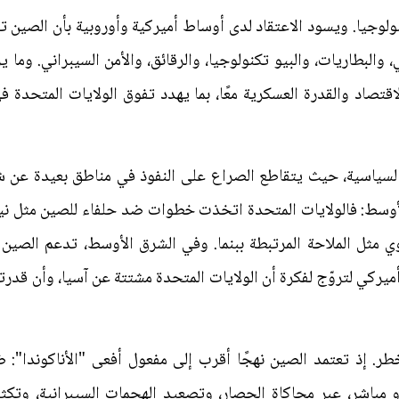
نولوجيا. ويسود الاعتقاد لدى أوساط أميركية وأوروبية بأن الصين 
البطاريات، والبيو تكنولوجيا، والرقائق، والأمن السيبراني. وما 
صاد والقدرة العسكرية معًا، بما يهدد تفوق الولايات المتحدة في
 السياسية، حيث يتقاطع الصراع على النفوذ في مناطق بعيدة عن ش
الأوسط: فالولايات المتحدة اتخذت خطوات ضد حلفاء للصين مثل نيك
ثل الملاحة المرتبطة ببنما. وفي الشرق الأوسط، تدعم الصين 
أميركي لتروّج لفكرة أن الولايات المتحدة مشتتة عن آسيا، وأن قدر
لأخطر. إذ تعتمد الصين نهجًا أقرب إلى مفعول أفعى "الأناكوندا
و مباشر، عبر محاكاة الحصار، وتصعيد الهجمات السيبرانية، وتك