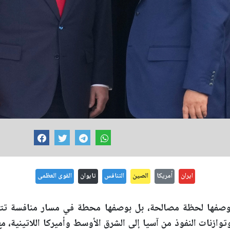
ايران
أمريكا
الصين
التنافس
تايوان
القوى العظمى
 بوصفها لحظة مصالحة، بل بوصفها محطة في مسار منافسة تت
توازنات النفوذ من آسيا إلى الشرق الأوسط وأميركا اللاتينية، م