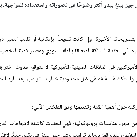
ي جين بينغ يبدو أكثر وضوحًا في تصوراته واستعداده للمواجهة، بي
تصريحاته الأخيرة -وإن كانت تلميحاً- بإمكانية أن تلعب الصين دو
سيما في العقدة الشائكة المتعلقة بالملف النووي ومصير كمية التخصيب 
اء الأميركيين في العلاقات الصينية-الأميركية لا تتوقع حدوث اخت
ي واستكشاف آفاقه في ظل محدودية خيارات ترامب، بعد الرد الح
كية حول أهمية القمة وتقييمها وفق الملخص الآتي:
ر من مجرد مناسبات بروتوكولية؛ فهي لحظات كاشفة لاتجاهات التاري
لمنظور، تبدو قمة دونالد ترامب وشي جين بينغ في بكين حدثًا لافتًا