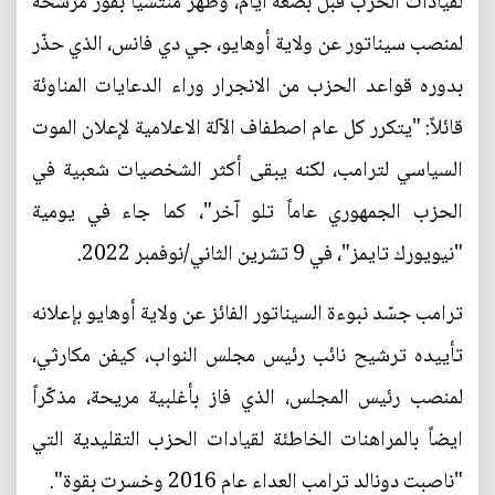
لقيادات الحزب قبل بضعة أيام، وظهر منتشياً بفوز مرشحه
لمنصب سيناتور عن ولاية أوهايو، جي دي فانس، الذي حذّر
بدوره قواعد الحزب من الانجرار وراء الدعايات المناوئة
قائلاً: "يتكرر كل عام اصطفاف الآلة الاعلامية لإعلان الموت
السياسي لترامب، لكنه يبقى أكثر الشخصيات شعبية في
الحزب الجمهوري عاماً تلو آخر"، كما جاء في يومية
"نيويورك تايمز"، في 9 تشرين الثاني/نوفمبر 2022.
ترامب جسّد نبوءة السيناتور الفائز عن ولاية أوهايو بإعلانه
تأييده ترشيح نائب رئيس مجلس النواب، كيفن مكارثي،
لمنصب رئيس المجلس، الذي فاز بأغلبية مريحة، مذكّراً
ايضاً بالمراهنات الخاطئة لقيادات الحزب التقليدية التي
"ناصبت دونالد ترامب العداء عام 2016 وخسرت بقوة".