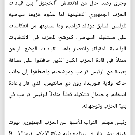
وجرى رصد حال من الانتعاش "الخجول" بين قيادات
الحزب الجمهوري التقليدية لما عدّوه هزيمة سياسية
للرئيس السابق دونالد ترامب، وما سيتبعها من انعكاسات
على مستقبله السياسي، كمرشح للحزب في الانتخابات
الرئاسية المقبلة؛ وانتصار باهت لقيادات الوضع الراهن
ممثلاً في قادة الحزب الكبار الذين حافظوا على مسافة
بعيدة من الرئيس ترامب ومرشحيه، واصطفوا إلى جانب
حاكم ولاية فلوريدا، رون دي سانتيس، الذي فاز بإعادة
انتخابه، واحتمال تشكيله قطباً مناوئاً للرئيس ترامب في
بنية الحزب وتوجهاته.
رئيس مجلس النواب الأسبق عن الحزب الجمهوري، نيوت
غينغريتش، قال في برنامج بثّته شبكة "فوكس نيوز" في 9