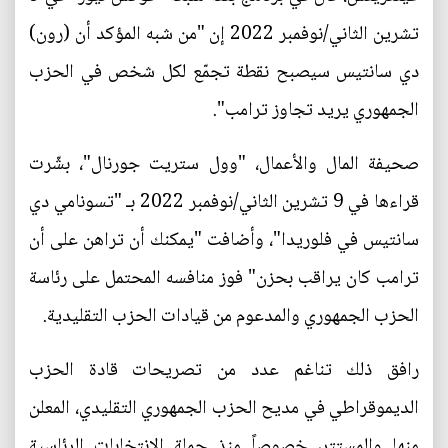
تشرين الثاني/نوفمبر 2022 إن "من شبه المؤكد أن (رون)
دي سانتيس سيصبح نقطة تجمّع لكل شخص في الحزب
الجمهوري يريد تجاوز ترامب".
صحيفة المال والأعمال، "وول ستريت جورنال"، بشّرت
قراءها في 9 تشرين الثاني/نوفمبر 2022 بـ "تسونامي دي
سانتيس في فلوريدا"، وأضافت "يمكنك أن تراهن على أن
ترامب كان يراقب بحزن" فوز منافسه المحتمل على رئاسة
الحزب الجمهوري والمدعوم من قيادات الحزب التقليدية.
رافق ذلك تناغم عدد من تصريحات قادة الحزب
الديموقراطي في مديح الحزب الجمهوري التقليدي، المعلن
منها والمستتر، خصوصاً منذ حملة الانتخابات الرئاسية