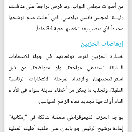
من أصوات مجلس النواب، وما فرض تراجعاً على منافسته
رئيسة المجلس نانسي بيلوسي، التي أعلنت عدم ترشحها
مجدداً لأي منصب بعد تخطيها عتبة 84 عاماً.
إرهاصات الحزبين
خسارة الحزبين لفرط توقعاتهما في جولة الانتخابات
السابقة تستدعي مراجعة، ولو متواضعة، من قبل
استراتيجييهما، والإعداد لمرحلة الانتخابات الرئاسية
المقبلة، وتجنّب ما يمكن من أخطاء سابقة سواء في الأداء
العام أو لناحية تجديد دماء الزخم السياسي.
يواجه الحزب الديموقراطي معضلة شائكة في "إمكانية"
إعادة ترشيح الرئيس جو بايدن، على خلفية أهليته العقلية