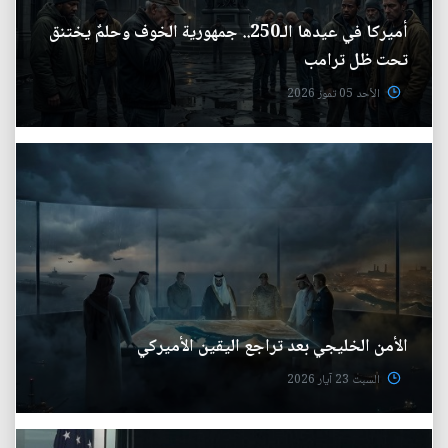
أميركا في عيدها الـ250.. جمهورية الخوف وحلمٌ يختنق
تحت ظل ترامب
الأحد 05 تموز 2026
الأمن الخليجي بعد تراجع اليقين الأميركي
السبت 23 آيار 2026