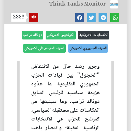
Think Tanks Monitor
2883
الانتخابات الامريكية
الكونغرس الامريكي
دونالد ترامب
الحزب الجمهوري الامريكي
الحزب الديمقراطي الامريكي
وجرى رصد حال من الانتعاش
"الخجول" بين قيادات الحزب
الجمهوري التقليدية لما عدّوه
هزيمة سياسية للرئيس السابق
دونالد ترامب، وما سيتبعها من
انعكاسات على مستقبله السياسي،
كمرشح للحزب في الانتخابات
الرئاسية المقبلة؛ وانتصار باهت