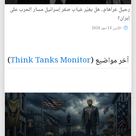
رحيل غراهام.. هل يغيّر غياب صقر إسرائيل مسار الحرب على
إيران؟
الأثنين 13 تموز 2026
آخر مواضيع (
Think Tanks Monitor
)