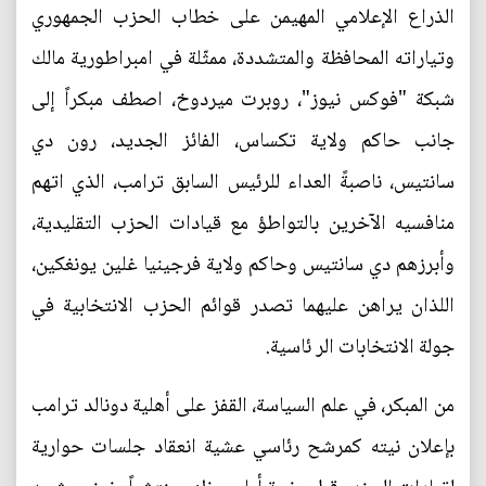
الذراع الإعلامي المهيمن على خطاب الحزب الجمهوري
وتياراته المحافظة والمتشددة، ممثّلة في امبراطورية مالك
شبكة "فوكس نيوز"، روبرت ميردوخ، اصطف مبكراً إلى
جانب حاكم ولاية تكساس، الفائز الجديد، رون دي
سانتيس، ناصبةً العداء للرئيس السابق ترامب، الذي اتهم
منافسيه الآخرين بالتواطؤ مع قيادات الحزب التقليدية،
وأبرزهم دي سانتيس وحاكم ولاية فرجينيا غلين يونغكين،
اللذان يراهن عليهما تصدر قوائم الحزب الانتخابية في
جولة الانتخابات الر ئاسية.
من المبكر، في علم السياسة، القفز على أهلية دونالد ترامب
بإعلان نيته كمرشح رئاسي عشية انعقاد جلسات حوارية