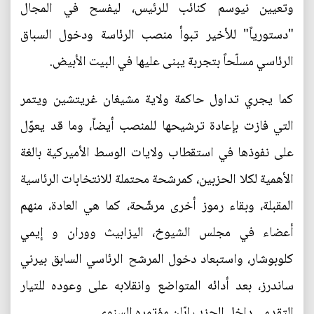
وتعيين نيوسم كنائب للرئيس، ليفسح في المجال
"دستورياً" للأخير تبوأ منصب الرئاسة ودخول السباق
الرئاسي مسلّحاً بتجربة يبنى عليها في البيت الأبيض.
كما يجري تداول حاكمة ولاية مشيغان غريتشين ويتمر
التي فازت بإعادة ترشيحها للمنصب أيضاً، وما قد يعوّل
على نفوذها في استقطاب ولايات الوسط الأميركية بالغة
الأهمية لكلا الحزبين، كمرشحة محتملة للانتخابات الرئاسية
المقبلة، وبقاء رموز أخرى مرشّحة، كما هي العادة، منهم
أعضاء في مجلس الشيوخ، اليزابيث ووران و إيمي
كلوبوشار، واستبعاد دخول المرشح الرئاسي السابق بيرني
ساندرز، بعد أدائه المتواضع وانقلابه على وعوده للتيار
التقدمي داخل الحزب إبّان مؤتمره السنوي.