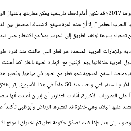
ما وجه الشبه بين سراييفو 1914 والدوحة 2017؟ قد نكون أمام لحظة تاريخية يمكن مق
 بـ"الحرب العظمى". إلا أنّ هذه المرة سيقع الاشتباك المحتمل بين الق
تتحرك بسرعة لوقف الطريق إلى الحرب، بدلاً من الانتظار حتى تبدأ
عودية والإمارات العربية المتحدة هو قطر التي خالفت منذ فترة طو
العربية علاقاتها يوم الإثنين مع الإمارة الغنية بالغاز، كما أعلنت
، ومنعت السفن المتجهة نحو قطر من العبور في مياهها. ويُعتبر هذا
سبيل المثال والتوضيح، اندلعت حرب الأيام الستة، التي وقعت منذ 
ً على التطورات الأخيرة، أفادت التقارير أن إيران أعلنت أنها ست
تمد عليها البلاد، وهي خطوة قد تعتبرها الرياض وأبوظبي تأكيداً ع
ولنا إلى هنا. فإذا كنت تصدّق حكومة قطر، تمّ اختراق الموقع الالك