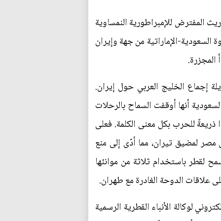
ارنتها باغتيال الوريث المفترض للإمبراطورية النمساوية
وة السعودية-الإماراتية من جهة وإيران
 المجزرة.
يلة إجماع الخليج العربي حول إيران.
 السعودية أنها أوقفت السماح بالرحلات
 ذريعةً للحرب بكل معنى الكلمة. فعلى
50 عاماً في هذا الأسبوع، إثر إغلاق مصر لمضيق تيران، مما أدّى إلى منع
سمح لقطر باستخدام ثلاثة من موانئها
لى علاقات الدوحة الغادرة مع طهران.
تروني لوكالة الأنباء القطرية الرسمية