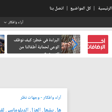
الرئيسية
|
كل المواضيع
|
اتصل بنا
آراء وافكار
س
لاح المنفلت بيد
البراءة في خطر: كيف نوظف
الوعي لحماية أطفالنا من
التحرش؟
آراء وافكار
-
وجهات نظر
هل يشعل العزل الدبلوماسي ل