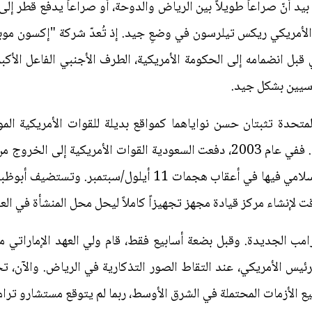
، بيد أنّ صراعاً طويلاً بين الرياض والدوحة، أو صراعاً يدفع قطر إ
بل انضمامه إلى الحكومة الأمريكية، الطرف الأجنبي الفاعل الأك
اسيين بشكل جيد.
المتحدة تثبتان حسن نواياهما كمواقع بديلة للقوات الأمريكية الم
مؤهلاتهما ليست جيدة كما قد تدّعيان. ففي عام 2003، دفعت السعودية القوات ا
حاولت الرياض التعامل مع التطرف الإسلامي فيها في أعقاب هجما
 لإنشاء مركز قيادة مجهز تجهيزاً كاملاً ليحل محل المنشأة في الع
ترامب الجديدة. وقبل بضعة أسابيع فقط، قام ولي العهد الإماراتي م
ئيس الأمريكي، عند التقاط الصور التذكارية في الرياض. والآن، تحا
ع الأزمات المحتملة في الشرق الأوسط، ربما لم يتوقع مستشارو ترامب 