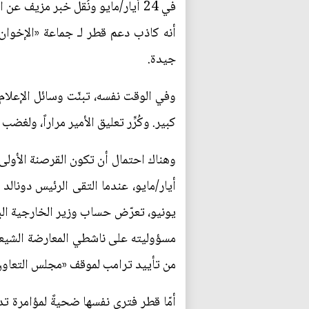
في 24 أيار/مايو ونُقل خبر مزيف ع
أنه كاذب دعم قطر لـ جماعة «الإخوان
جيدة.
وفي الوقت نفسه، تبنّت وسائل الإعلام
كبير. وكُرِّر تعليق الأمير مراراً، ولغ
يونيو، تعرّض حساب وزير الخارجية ال
مسؤوليته على ناشطي المعارضة الشيعية، 
من تأييد ترامب لموقف «مجلس التعاون
أمّا قطر فترى نفسها ضحيةً لمؤامرة ت