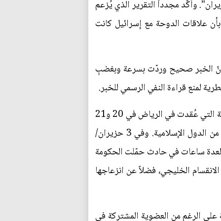
يران". وأكّد مجدداً التقرير الذي يُزعم
بأن علاقات الدوحة مع إسرائيل كانت
 أنّ الخبر صحيح وردّت بسرعة وبغضبِ
قطرية لمنع قراءة النفي الرسمي للخبر.
وهناك احتمال أن تكون القرصنة الأولى مدبرة من قبل طهران التي أزعجها الموقف المناهض لإيران في القمة التي عُقدت في الرياض في 20 و21
أيار/مايو، عندما التقى الرئيس دونالد ترامب الملك سلمان بن عبد العزيز آل سعود وممثلين عن العشرات من الدول الإسلامية. وفي 3 حزيران/
 لعدة ساعات في حادث حمّلت الحكومة
 الانقسام الخليجي، فضلاً عن انزعاجها
ة على الرغم من العضوية المشتركة في