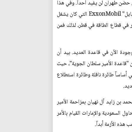
لى حضن طهران لن يفيد أحداً. وفي هذا
الصدد، يمكن القول إن وزير الخارجية الأمريكي ريكس تيلرسون في وضعِ جيد. إذ تُعدّ شركة "إكسون موبايل" ExxonMobil التي كان يشغل
بر في قطاع الطاقة في قطر، لذلك فمن
وجودة الآن في قاعدة العديد. بيد أن
لأمريكية إلى الخروج من "قاعدة الأمير سلطان الجوية"، حيث
ت 11 أيلول/سبتمبر. وتستضيف أبوظبي أساساً طائرة ناقلة وطائرة استطلاع
ديد.
حمد بن زايد آل نهيان بمزاحمة الأمير
ول السعودية والإمارات القيام بالأمر
هذه الأزمة أبداً.