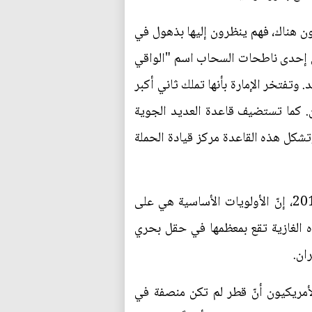
يعيشون هناك، فهم ينظرون إليها بذهول في
لى إحدى ناطحات السحاب اسم "الواقي
فرد الواحد. وتفتخر الإمارة بأنها تملك ثاني أكبر
بان. كما تستضيف قاعدة العديد الجوية
وتشكل هذه القاعدة مركز قيادة الحملة
وبالنسبة للأمير تميم البالغ من العمر 37 عاماً، الذي يحكم في ظل والده الذي تنازل لصالحه في عام 2013، إنّ الأولويات الأساسية هي على
ده الغازية تقع بمعظمها في حقل بحري
ان.
أمريكيون أنّ قطر لم تكن منصفة في