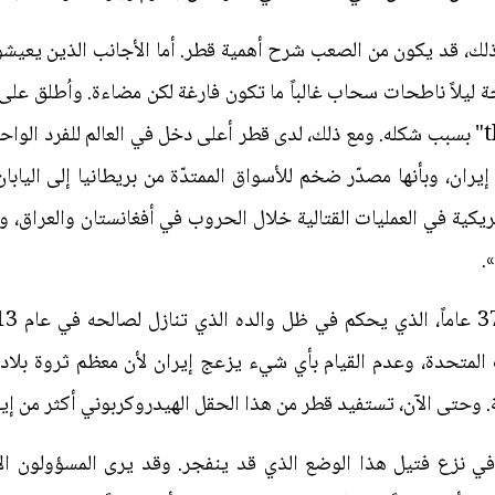
واطن أو نحو ذلك، قد يكون من الصعب شرح أهمية قطر. أما الأجانب الذين 
 ليلاً ناطحات سحاب غالباً ما تكون فارغة لكن مضاءة. واُطلق ع
الذكري الوردي - the pink condom" بسبب شكله. ومع ذلك، لدى قطر أعلى دخل في العالم لل
إيران، وبأنها مصدّر ضخم للأسواق الممتدّة من بريطانيا إلى اليا
مريكية في العمليات القتالية خلال الحروب في أفغانستان والعراق، 
.
ات المتحدة، وعدم القيام بأي شيء يزعج إيران لأن معظم ثروة بلا
 وحتى الآن، تستفيد قطر من هذا الحقل الهيدروكربوني أكثر من إير
 في نزع فتيل هذا الوضع الذي قد ينفجر. وقد يرى المسؤولون ال