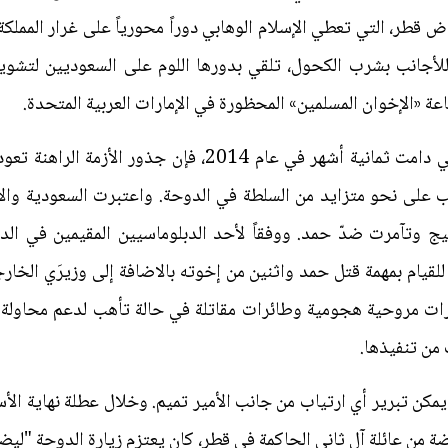
 قطر، التي تعطي الإسلام الوهابي دوراً محورياً على غرار المملكة
وللأجانب بشرب الكحول، تلقي بدورها اللوم على السعوديين لتشوي
ة «الإخوان المسلمين» المحظورة في الإمارات العربية المتحدة.
غائب على نحو متزايد من السلطة في الدوحة. واعتبرت السعودية والإ
يج وتآمرت ضدّ حمد. ووفقاً لأحد الدبلوماسيين المقيمين في الد
لقيام بمهمة قتل حمد واثنين من إخوته بالاضافة إلى وزيرَي الخارجي
ت مروحية هجومية وطائرات مقاتلة في حالة تأهب لدعم محاولة ال
 من تنفيذها.
كن تبرير أي ارتياب من جانب الأمير تميم. وخلال عطلة نهاية الأ
ة من عائلة آل ثاني الحاكمة في قطر، كان يعتزم زيارة الدوحة "لي