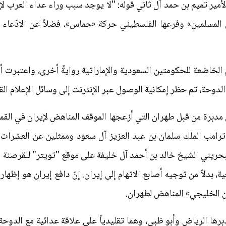
ن الأمير تميم بن حمد آل ثاني قوله: "لا يوجد سبب وراء عداء العرب لإ
 المسلمين» وفرعها الفلسطيني حركة «حماس»، فضلاً عن الادّعاء 
 الخاضعة للحكومتين السعودية والإماراتية روايةً أخرى، واعتبرت
ضب الدوحة، تم حظر إمكانية الوصول عبر الإنترنت إلى وسائل الإعلام ال
بحريني الشيخ خالد بن أحمد آل خليفة على موقع "تويتر" للقرصنة
بدلاً من توجيه أصابع الاتهام إلى إيران. إنّ دافع إيران هو إظهار
 الخليجي» المناهض لطهران.
دبرها الرياض وأبو ظبي، وهما تقليدياً على علاقة عدائية مع الدوح