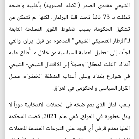
الشيعي مقتدى الصدر (الكتلة الصدرية) بأغلبية واضحة
تمثّلت بـ 73 نائباً تحت قبة البرلمان، لكنها لم تتمكن من
تشكيل الحكومة، بسبب ضغوط القوى المسلحة التابعة
لـ"الإطار التنسيقي الشيعي" المدعوم من قبل ايران، والتي
لجأت إلى تعطيل العملية السياسية من خلال ما أُطلق عليه
آنذاك "الثلث المعطّل" وصولاً إلى الاقتتال الشيعي- الشيعي
في شوارع بغداد وعلى أعتاب المنطقة الخضراء، معقل
القرار السياسي والحكومي في العراق.
يلعب المال الذي يتم ضخه في الحملات الانتخابية دوراً لا
يقل خطورة في العراق. ففي عام 2021، قضت المحكمة
العليا بعدم فرض أي قيود على التبرعات المقدمة للحملات