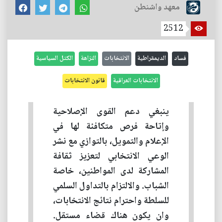
معهد واشنطن
2512
فساد
الديمقراطية
الانتخابات
النزاهة
الكتل السياسية
الانتخابات العراقية
قانون الانتخابات
ينبغي دعم القوى الإصلاحية
وإتاحة فرص متكافئة لها في
الإعلام والتمويل، بالتوازي مع نشر
الوعي الانتخابي لتعزيز ثقافة
المشاركة لدى المواطنين، خاصة
الشباب. والالتزام بالتداول السلمي
للسلطة واحترام نتائج الانتخابات،
وان يكون هناك قضاء مستقل.